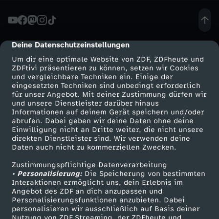
August 2020, Demonstration gegen Corona-
AuflagenWir danken Prof. Dr. Michael Dreyer für
c
seine hilfreichen Anmerkungen!Wir gehören
auch zu #terraX und zu #funk Schau da
h
unbedingt rein: Terra X:
Deine Datenschutzeinstellungen
cmp-dialog-description
https://www.zdf.de/dokumentation/terra-
x#xtor=CS3-158funk: Youtube:
Um dir eine optimale Website von ZDF, ZDFheute und
t
https://youtube.com/funkofficialfunk Web-App:
ZDFtivi präsentieren zu können, setzen wir Cookies
https://go.funk.net Eine Produktion der objektiv
und vergleichbare Techniken ein. Einige der
media GmbH für funk: Moderation: Mirko
eingesetzten Techniken sind unbedingt erforderlich
e
Drotschmann Autorin: Inga Haupt Producerin:
für unser Angebot. Mit deiner Zustimmung dürfen wir
Anne Westphal Postproduktion: Christian
Mehr ZDF
Service
und unsere Dienstleister darüber hinaus
-
WischnewskiSchnitt: Christian
Informationen auf deinem Gerät speichern und/oder
ZDF-Apps
ZDFmitreden
WischnewskiRegieassistentin: Wiebke
abrufen. Dabei geben wir deine Daten ohne deine
StedlerRedaktion ZDF: Volker Erbert, Nicole
Einwilligung nicht an Dritte weiter, die nicht unsere
D
Smart TV
Kontakt zum ZDF
Valenzuela
direkten Dienstleister sind. Wir verwenden deine
Daten auch nicht zu kommerziellen Zwecken.
ZDFtext
Tickets
i
Zustimmungspflichtige Datenverarbeitung
Livestreams
Zuschauerservice
• Personalisierung:
Die Speicherung von bestimmten
e
Sendungen A-Z
Hilfe
Interaktionen ermöglicht uns, dein Erlebnis im
Angebot des ZDF an dich anzupassen und
TV-Programm
Personalisierungsfunktionen anzubieten. Dabei
R
personalisieren wir ausschließlich auf Basis deiner
Nutzung von ZDF Streaming, der ZDFheute und