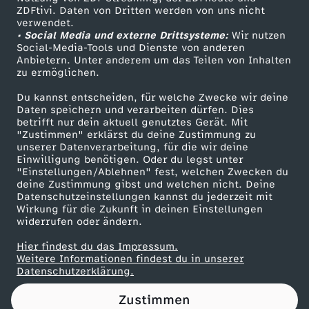
ZDFtivi. Daten von Dritten werden von uns nicht
e
Das ZDF
verwendet.
• Social Media und externe Drittsysteme:
Wir nutzen
ZDF Unternehmen
i
Social-Media-Tools und Dienste von anderen
Anbietern. Unter anderem um das Teilen von Inhalten
Karriere
zu ermöglichen.
c
Presseportal
Du kannst entscheiden, für welche Zwecke wir deine
ZDF goes Schule
Daten speichern und verarbeiten dürfen. Dies
h
betrifft nur dein aktuell genutztes Gerät. Mit
Werbefernsehen
"Zustimmen" erklärst du deine Zustimmung zu
s
unserer Datenverarbeitung, für die wir deine
Mainzelmännchen
Einwilligung benötigen. Oder du legst unter
"Einstellungen/Ablehnen" fest, welchen Zwecken du
f
deine Zustimmung gibst und welchen nicht. Deine
Datenschutzeinstellungen kannst du jederzeit mit
Wirkung für die Zukunft in deinen Einstellungen
l
widerrufen oder ändern.
a
Hier findest du das Impressum.
Partner
Weitere Informationen findest du in unserer
Datenschutzerklärung.
g
Zustimmen