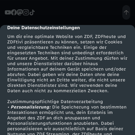
c
h
Deine Datenschutzeinstellungen
cmp-dialog-description
Um dir eine optimale Website von ZDF, ZDFheute und
t
ZDFtivi präsentieren zu können, setzen wir Cookies
und vergleichbare Techniken ein. Einige der
eingesetzten Techniken sind unbedingt erforderlich
e
für unser Angebot. Mit deiner Zustimmung dürfen wir
Mehr ZDF
Service
und unsere Dienstleister darüber hinaus
-
Informationen auf deinem Gerät speichern und/oder
ZDF-Apps
ZDFmitreden
abrufen. Dabei geben wir deine Daten ohne deine
Einwilligung nicht an Dritte weiter, die nicht unsere
D
Smart TV
Kontakt zum ZDF
direkten Dienstleister sind. Wir verwenden deine
Daten auch nicht zu kommerziellen Zwecken.
ZDFtext
Tickets
i
Zustimmungspflichtige Datenverarbeitung
Livestreams
Zuschauerservice
• Personalisierung:
Die Speicherung von bestimmten
e
Sendungen A-Z
Hilfe
Interaktionen ermöglicht uns, dein Erlebnis im
Angebot des ZDF an dich anzupassen und
TV-Programm
Personalisierungsfunktionen anzubieten. Dabei
W
personalisieren wir ausschließlich auf Basis deiner
Nutzung von ZDF Streaming, der ZDFheute und