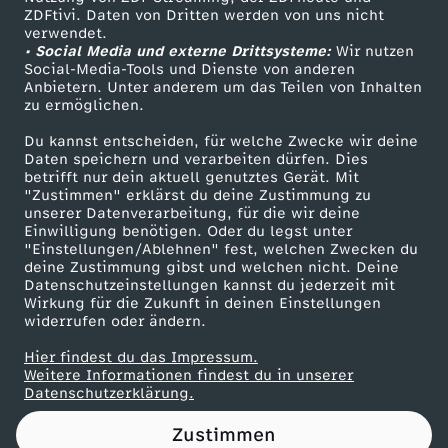
ZDFtivi. Daten von Dritten werden von uns nicht
a
Das ZDF
verwendet.
• Social Media und externe Drittsysteme:
Wir nutzen
ZDF Unternehmen
h
Social-Media-Tools und Dienste von anderen
Anbietern. Unter anderem um das Teilen von Inhalten
Karriere
zu ermöglichen.
r
Presseportal
Du kannst entscheiden, für welche Zwecke wir deine
ZDF goes Schule
Daten speichern und verarbeiten dürfen. Dies
h
betrifft nur dein aktuell genutztes Gerät. Mit
Werbefernsehen
"Zustimmen" erklärst du deine Zustimmung zu
e
unserer Datenverarbeitung, für die wir deine
Mainzelmännchen
Einwilligung benötigen. Oder du legst unter
"Einstellungen/Ablehnen" fest, welchen Zwecken du
i
deine Zustimmung gibst und welchen nicht. Deine
Datenschutzeinstellungen kannst du jederzeit mit
Wirkung für die Zukunft in deinen Einstellungen
t
widerrufen oder ändern.
ü
Hier findest du das Impressum.
Partner
Weitere Informationen findest du in unserer
Datenschutzerklärung.
b
Zustimmen