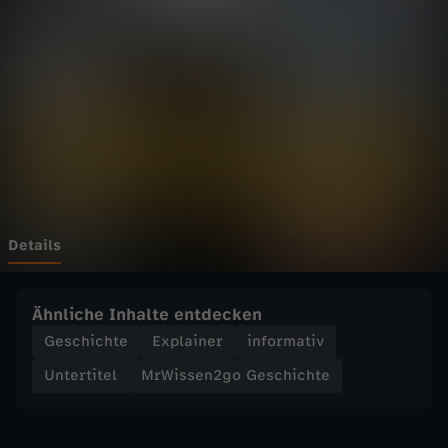
n
2
g
o
G
e
Details
s
Ähnliche Inhalte entdecken
c
Geschichte
Explainer
informativ
Untertitel
MrWissen2go Geschichte
h
i