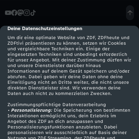
c
h
Deine Datenschutzeinstellungen
cmp-dialog-description
Um dir eine optimale Website von ZDF, ZDFheute und
t
ZDFtivi präsentieren zu können, setzen wir Cookies
und vergleichbare Techniken ein. Einige der
eingesetzten Techniken sind unbedingt erforderlich
e
für unser Angebot. Mit deiner Zustimmung dürfen wir
Mehr ZDF
Service
und unsere Dienstleister darüber hinaus
-
Informationen auf deinem Gerät speichern und/oder
ZDF-Apps
ZDFmitreden
abrufen. Dabei geben wir deine Daten ohne deine
Einwilligung nicht an Dritte weiter, die nicht unsere
G
Smart TV
Kontakt zum ZDF
direkten Dienstleister sind. Wir verwenden deine
Daten auch nicht zu kommerziellen Zwecken.
ZDFtext
Tickets
e
Zustimmungspflichtige Datenverarbeitung
Livestreams
Zuschauerservice
• Personalisierung:
Die Speicherung von bestimmten
r
Sendungen A-Z
Hilfe
Interaktionen ermöglicht uns, dein Erlebnis im
Angebot des ZDF an dich anzupassen und
TV-Programm
Personalisierungsfunktionen anzubieten. Dabei
h
personalisieren wir ausschließlich auf Basis deiner
Nutzung von ZDF Streaming, der ZDFheute und