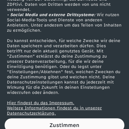
ZDFtivi. Daten von Dritten werden von uns nicht
a
Das ZDF
verwendet.
• Social Media und externe Drittsysteme:
Wir nutzen
ZDF Unternehmen
r
Social-Media-Tools und Dienste von anderen
Anbietern. Unter anderem um das Teilen von Inhalten
Karriere
zu ermöglichen.
d
Presseportal
Du kannst entscheiden, für welche Zwecke wir deine
ZDF goes Schule
Daten speichern und verarbeiten dürfen. Dies
S
betrifft nur dein aktuell genutztes Gerät. Mit
Werbefernsehen
"Zustimmen" erklärst du deine Zustimmung zu
c
unserer Datenverarbeitung, für die wir deine
Mainzelmännchen
Einwilligung benötigen. Oder du legst unter
"Einstellungen/Ablehnen" fest, welchen Zwecken du
h
deine Zustimmung gibst und welchen nicht. Deine
Datenschutzeinstellungen kannst du jederzeit mit
Wirkung für die Zukunft in deinen Einstellungen
r
widerrufen oder ändern.
ö
Hier findest du das Impressum.
Partner
Weitere Informationen findest du in unserer
Datenschutzerklärung.
d
Zustimmen