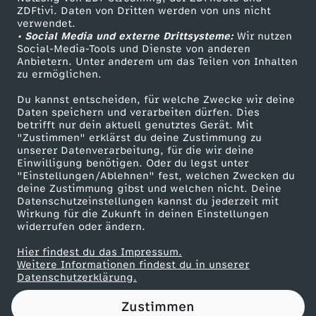
ZDFtivi. Daten von Dritten werden von uns nicht
h
Das ZDF
verwendet.
• Social Media und externe Drittsysteme:
Wir nutzen
ZDF Unternehmen
i
Social-Media-Tools und Dienste von anderen
Anbietern. Unter anderem um das Teilen von Inhalten
Karriere
zu ermöglichen.
c
Presseportal
Du kannst entscheiden, für welche Zwecke wir deine
ZDF goes Schule
Daten speichern und verarbeiten dürfen. Dies
h
betrifft nur dein aktuell genutztes Gerät. Mit
Werbefernsehen
"Zustimmen" erklärst du deine Zustimmung zu
t
unserer Datenverarbeitung, für die wir deine
Mainzelmännchen
Einwilligung benötigen. Oder du legst unter
"Einstellungen/Ablehnen" fest, welchen Zwecken du
e
deine Zustimmung gibst und welchen nicht. Deine
Datenschutzeinstellungen kannst du jederzeit mit
Wirkung für die Zukunft in deinen Einstellungen
d
widerrufen oder ändern.
e
Hier findest du das Impressum.
Partner
Weitere Informationen findest du in unserer
Datenschutzerklärung.
r
Zustimmen