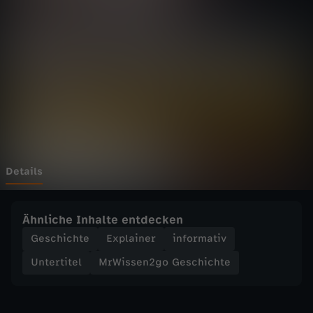
n
2
g
o
G
e
Details
s
Ähnliche Inhalte entdecken
c
Geschichte
Explainer
informativ
Untertitel
MrWissen2go Geschichte
h
i