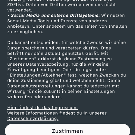
ZDFtivi. Daten von Dritten werden von uns nicht
s
Das ZDF
verwendet.
• Social Media und externe Drittsysteme:
Wir nutzen
ZDF Unternehmen
l
Social-Media-Tools und Dienste von anderen
Anbietern. Unter anderem um das Teilen von Inhalten
Karriere
zu ermöglichen.
a
Presseportal
Du kannst entscheiden, für welche Zwecke wir deine
ZDF goes Schule
Daten speichern und verarbeiten dürfen. Dies
w
betrifft nur dein aktuell genutztes Gerät. Mit
Werbefernsehen
"Zustimmen" erklärst du deine Zustimmung zu
i
unserer Datenverarbeitung, für die wir deine
Mainzelmännchen
Einwilligung benötigen. Oder du legst unter
"Einstellungen/Ablehnen" fest, welchen Zwecken du
e
deine Zustimmung gibst und welchen nicht. Deine
Datenschutzeinstellungen kannst du jederzeit mit
Wirkung für die Zukunft in deinen Einstellungen
n
widerrufen oder ändern.
k
Hier findest du das Impressum.
Partner
Weitere Informationen findest du in unserer
Datenschutzerklärung.
r
Zustimmen