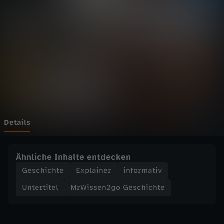
n
2
g
o
G
e
Details
s
Ähnliche Inhalte entdecken
c
Geschichte
Explainer
informativ
Untertitel
MrWissen2go Geschichte
h
i