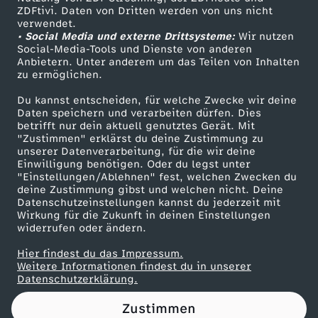
ZDFtivi. Daten von Dritten werden von uns nicht
i
Das ZDF
verwendet.
• Social Media und externe Drittsysteme:
Wir nutzen
ZDF Unternehmen
n
Social-Media-Tools und Dienste von anderen
Anbietern. Unter anderem um das Teilen von Inhalten
Karriere
zu ermöglichen.
L
Presseportal
Du kannst entscheiden, für welche Zwecke wir deine
ZDF goes Schule
Daten speichern und verarbeiten dürfen. Dies
u
betrifft nur dein aktuell genutztes Gerät. Mit
Werbefernsehen
"Zustimmen" erklärst du deine Zustimmung zu
t
unserer Datenverarbeitung, für die wir deine
Mainzelmännchen
Einwilligung benötigen. Oder du legst unter
"Einstellungen/Ablehnen" fest, welchen Zwecken du
h
deine Zustimmung gibst und welchen nicht. Deine
Datenschutzeinstellungen kannst du jederzeit mit
Wirkung für die Zukunft in deinen Einstellungen
e
widerrufen oder ändern.
r
Hier findest du das Impressum.
Partner
Weitere Informationen findest du in unserer
Datenschutzerklärung.
K
Zustimmen