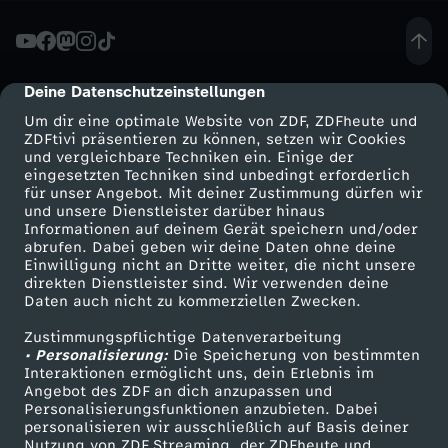
c
h
Deine Datenschutzeinstellungen
cmp-dialog-description
Um dir eine optimale Website von ZDF, ZDFheute und
t
ZDFtivi präsentieren zu können, setzen wir Cookies
und vergleichbare Techniken ein. Einige der
eingesetzten Techniken sind unbedingt erforderlich
e
für unser Angebot. Mit deiner Zustimmung dürfen wir
Mehr ZDF
Service
und unsere Dienstleister darüber hinaus
-
Informationen auf deinem Gerät speichern und/oder
ZDF-Apps
ZDFmitreden
abrufen. Dabei geben wir deine Daten ohne deine
Einwilligung nicht an Dritte weiter, die nicht unsere
M
Smart TV
Kontakt zum ZDF
direkten Dienstleister sind. Wir verwenden deine
Daten auch nicht zu kommerziellen Zwecken.
ZDFtext
Tickets
a
Zustimmungspflichtige Datenverarbeitung
Livestreams
Zuschauerservice
• Personalisierung:
Die Speicherung von bestimmten
r
Sendungen A-Z
Hilfe
Interaktionen ermöglicht uns, dein Erlebnis im
Angebot des ZDF an dich anzupassen und
TV-Programm
Personalisierungsfunktionen anzubieten. Dabei
t
personalisieren wir ausschließlich auf Basis deiner
Nutzung von ZDF Streaming, der ZDFheute und