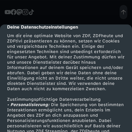
Wischnewski ZDF: Kai Jostmeier, Johanna Kaack
c
h
Deine Datenschutzeinstellungen
cmp-dialog-description
Um dir eine optimale Website von ZDF, ZDFheute und
t
ZDFtivi präsentieren zu können, setzen wir Cookies
und vergleichbare Techniken ein. Einige der
eingesetzten Techniken sind unbedingt erforderlich
e
für unser Angebot. Mit deiner Zustimmung dürfen wir
Mehr ZDF
Service
und unsere Dienstleister darüber hinaus
-
Informationen auf deinem Gerät speichern und/oder
ZDF-Apps
ZDFmitreden
abrufen. Dabei geben wir deine Daten ohne deine
Einwilligung nicht an Dritte weiter, die nicht unsere
M
Smart TV
Kontakt zum ZDF
direkten Dienstleister sind. Wir verwenden deine
Daten auch nicht zu kommerziellen Zwecken.
ZDFtext
Tickets
ü
Zustimmungspflichtige Datenverarbeitung
Livestreams
Zuschauerservice
• Personalisierung:
Die Speicherung von bestimmten
n
Sendungen A-Z
Hilfe
Interaktionen ermöglicht uns, dein Erlebnis im
Angebot des ZDF an dich anzupassen und
TV-Programm
Personalisierungsfunktionen anzubieten. Dabei
c
personalisieren wir ausschließlich auf Basis deiner
Nutzung von ZDF Streaming, der ZDFheute und