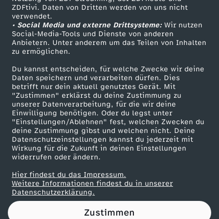
ZDFtivi. Daten von Dritten werden von uns nicht
h
Das ZDF
verwendet.
• Social Media und externe Drittsysteme:
Wir nutzen
ZDF Unternehmen
e
Social-Media-Tools und Dienste von anderen
Anbietern. Unter anderem um das Teilen von Inhalten
Karriere
zu ermöglichen.
n
Presseportal
Du kannst entscheiden, für welche Zwecke wir deine
ZDF goes Schule
Daten speichern und verarbeiten dürfen. Dies
1
betrifft nur dein aktuell genutztes Gerät. Mit
Werbefernsehen
"Zustimmen" erklärst du deine Zustimmung zu
9
unserer Datenverarbeitung, für die wir deine
Mainzelmännchen
Einwilligung benötigen. Oder du legst unter
"Einstellungen/Ablehnen" fest, welchen Zwecken du
3
deine Zustimmung gibst und welchen nicht. Deine
Datenschutzeinstellungen kannst du jederzeit mit
Wirkung für die Zukunft in deinen Einstellungen
8
widerrufen oder ändern.
:
Hier findest du das Impressum.
Partner
Weitere Informationen findest du in unserer
Datenschutzerklärung.
D
Zustimmen