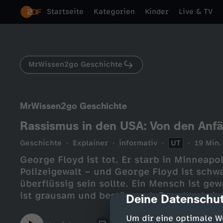
Startseite
Kategorien
Kinder
Live & TV
MrWissen2go Geschichte
MrWissen2go Geschichte
Rassismus in den USA: Von den Anfä
Geschichte
Explainer
informativ
UT
19 Min.
George Floyd ist tot. Er starb in Minneap
Polizeigewalt – und George Floyd ist schwa
überflüssig sein sollte. Ein Mensch ist g
ist grausam und bestürzend. Es sollte kein
Deine Datenschut
cmp-dialog-des
Hautfarbe der Mensch hat. Bei George Flo
Um dir eine optimale W
– spielt es eine Rolle. Leider.