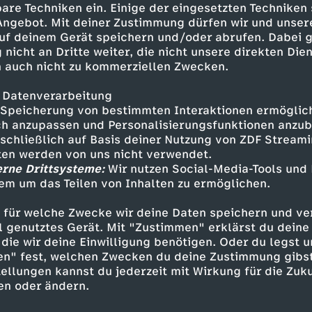
are Techniken ein. Einige der eingesetzten Techniken
 Angebot. Mit deiner Zustimmung dürfen wir und unser
uf deinem Gerät speichern und/oder abrufen. Dabei 
 nicht an Dritte weiter, die nicht unsere direkten Dien
 auch nicht zu kommerziellen Zwecken.
 Datenverarbeitung
Speicherung von bestimmten Interaktionen ermöglicht
h anzupassen und Personalisierungsfunktionen anzub
sschließlich auf Basis deiner Nutzung von ZDF Stream
tten werden von uns nicht verwendet.
erne Drittsysteme:
Wir nutzen Social-Media-Tools und
Inhalte entdecken
em um das Teilen von Inhalten zu ermöglichen.
Explainer
informativ
Untertitel
 für welche Zwecke wir deine Daten speichern und ver
ell genutztes Gerät. Mit "Zustimmen" erklärst du dein
o Geschichte
die wir deine Einwilligung benötigen. Oder du legst u
en" fest, welchen Zwecken du deine Zustimmung gibst
ellungen kannst du jederzeit mit Wirkung für die Zuku
en oder ändern.