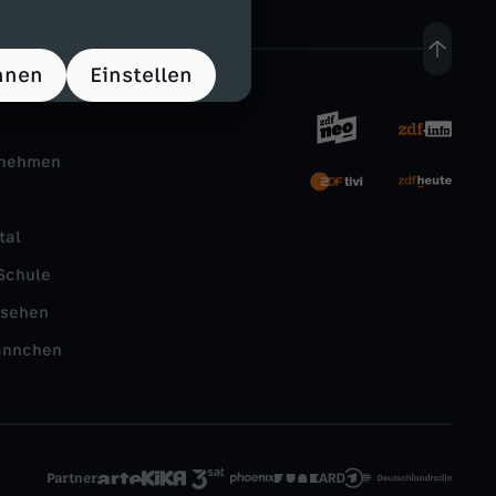
hnen
Einstellen
rnehmen
tal
Schule
nsehen
ännchen
Partner