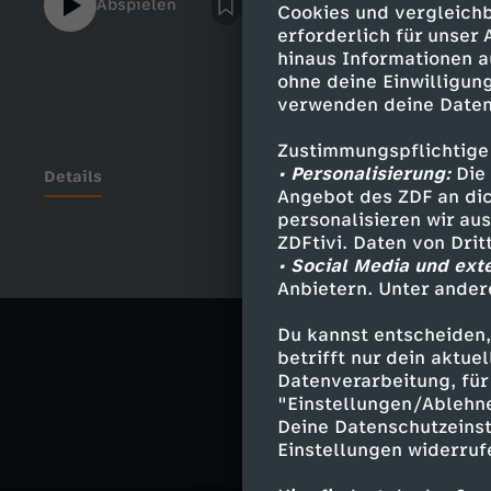
Abspielen
Cookies und vergleichb
erforderlich für unser
hinaus Informationen a
ohne deine Einwilligung
verwenden deine Daten
Zustimmungspflichtige
• Personalisierung:
Die 
Details
Angebot des ZDF an dic
personalisieren wir au
ZDFtivi. Daten von Dri
• Social Media und ext
Ähnliche 
Anbietern. Unter ander
Geschichte
Du kannst entscheiden,
betrifft nur dein aktu
MrWissen2g
Datenverarbeitung, für 
"Einstellungen/Ablehn
Deine Datenschutzeinst
Einstellungen widerruf