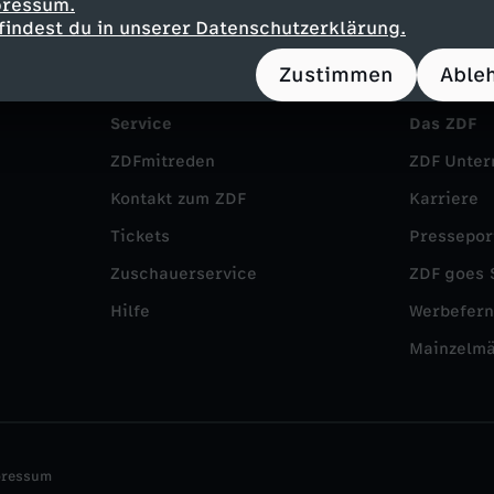
pressum.
findest du in unserer Datenschutzerklärung.
Zustimmen
Able
Service
Das ZDF
ZDFmitreden
ZDF Unte
Kontakt zum ZDF
Karriere
Tickets
Pressepor
Zuschauerservice
ZDF goes 
Hilfe
Werbefer
Mainzelm
pressum