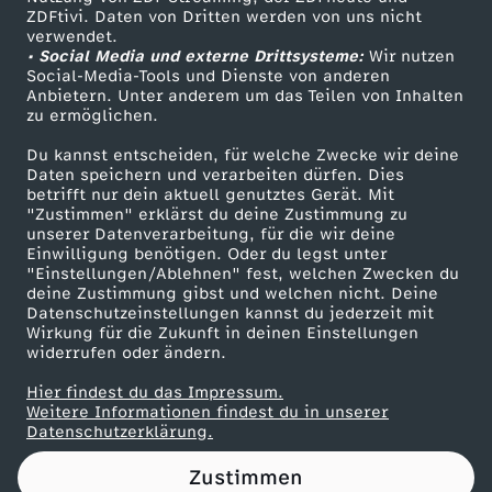
ZDFtivi. Daten von Dritten werden von uns nicht
l
Das ZDF
verwendet.
• Social Media und externe Drittsysteme:
Wir nutzen
ZDF Unternehmen
a
Social-Media-Tools und Dienste von anderen
Anbietern. Unter anderem um das Teilen von Inhalten
Karriere
zu ermöglichen.
n
Presseportal
Du kannst entscheiden, für welche Zwecke wir deine
ZDF goes Schule
Daten speichern und verarbeiten dürfen. Dies
d
betrifft nur dein aktuell genutztes Gerät. Mit
Werbefernsehen
"Zustimmen" erklärst du deine Zustimmung zu
u
unserer Datenverarbeitung, für die wir deine
Mainzelmännchen
Einwilligung benötigen. Oder du legst unter
"Einstellungen/Ablehnen" fest, welchen Zwecken du
n
deine Zustimmung gibst und welchen nicht. Deine
Datenschutzeinstellungen kannst du jederzeit mit
Wirkung für die Zukunft in deinen Einstellungen
d
widerrufen oder ändern.
D
Hier findest du das Impressum.
Partner
Weitere Informationen findest du in unserer
Datenschutzerklärung.
e
Zustimmen