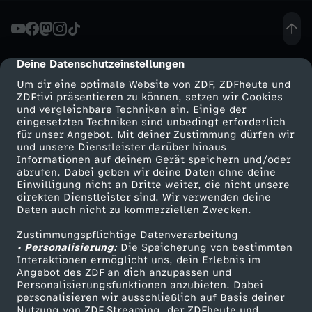
c
h
Deine Datenschutzeinstellungen
cmp-dialog-description
Um dir eine optimale Website von ZDF, ZDFheute und
t
ZDFtivi präsentieren zu können, setzen wir Cookies
und vergleichbare Techniken ein. Einige der
eingesetzten Techniken sind unbedingt erforderlich
e
für unser Angebot. Mit deiner Zustimmung dürfen wir
Mehr ZDF
Service
und unsere Dienstleister darüber hinaus
-
Informationen auf deinem Gerät speichern und/oder
ZDF-Apps
ZDFmitreden
abrufen. Dabei geben wir deine Daten ohne deine
Einwilligung nicht an Dritte weiter, die nicht unsere
R
Smart TV
Kontakt zum ZDF
direkten Dienstleister sind. Wir verwenden deine
Daten auch nicht zu kommerziellen Zwecken.
ZDFtext
Tickets
u
Zustimmungspflichtige Datenverarbeitung
Livestreams
Zuschauerservice
• Personalisierung:
Die Speicherung von bestimmten
s
Sendungen A-Z
Hilfe
Interaktionen ermöglicht uns, dein Erlebnis im
Angebot des ZDF an dich anzupassen und
TV-Programm
Personalisierungsfunktionen anzubieten. Dabei
s
personalisieren wir ausschließlich auf Basis deiner
Nutzung von ZDF Streaming, der ZDFheute und