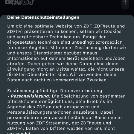
I
Deine Datenschutzeinstellungen
cmp-dialog-description
V
Um dir eine optimale Website von ZDF, ZDFheute und
ZDFtivi präsentieren zu können, setzen wir Cookies
und vergleichbare Techniken ein. Einige der
:
eingesetzten Techniken sind unbedingt erforderlich
für unser Angebot. Mit deiner Zustimmung dürfen wir
Mehr ZDF
Service
und unsere Dienstleister darüber hinaus
D
Informationen auf deinem Gerät speichern und/oder
ZDF-Apps
ZDFmitreden
abrufen. Dabei geben wir deine Daten ohne deine
i
Einwilligung nicht an Dritte weiter, die nicht unsere
Smart TV
Kontakt zum ZDF
direkten Dienstleister sind. Wir verwenden deine
Daten auch nicht zu kommerziellen Zwecken.
ZDFtext
Tickets
e
Zustimmungspflichtige Datenverarbeitung
Livestreams
Zuschauerservice
• Personalisierung:
T
Die Speicherung von bestimmten
Sendungen A-Z
Hilfe
Interaktionen ermöglicht uns, dein Erlebnis im
Angebot des ZDF an dich anzupassen und
TV-Programm
i
Personalisierungsfunktionen anzubieten. Dabei
personalisieren wir ausschließlich auf Basis deiner
Nutzung von ZDF Streaming, der ZDFheute und
k
ZDFtivi. Daten von Dritten werden von uns nicht
Das ZDF
verwendet.