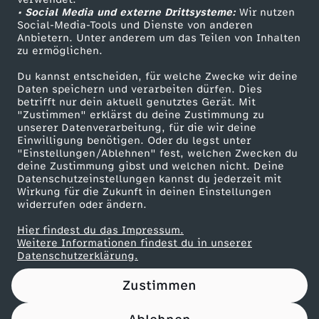
• Social Media und externe Drittsysteme:
T
Wir nutzen
ZDF Unternehmen
Social-Media-Tools und Dienste von anderen
Anbietern. Unter anderem um das Teilen von Inhalten
Karriere
o
zu ermöglichen.
Presseportal
Du kannst entscheiden, für welche Zwecke wir deine
k
ZDF goes Schule
Daten speichern und verarbeiten dürfen. Dies
betrifft nur dein aktuell genutztes Gerät. Mit
Werbefernsehen
"Zustimmen" erklärst du deine Zustimmung zu
-
unserer Datenverarbeitung, für die wir deine
Mainzelmännchen
Einwilligung benötigen. Oder du legst unter
S
"Einstellungen/Ablehnen" fest, welchen Zwecken du
deine Zustimmung gibst und welchen nicht. Deine
Datenschutzeinstellungen kannst du jederzeit mit
t
Wirkung für die Zukunft in deinen Einstellungen
widerrufen oder ändern.
r
Hier findest du das Impressum.
Partner
Weitere Informationen findest du in unserer
a
Datenschutzerklärung.
Zustimmen
t