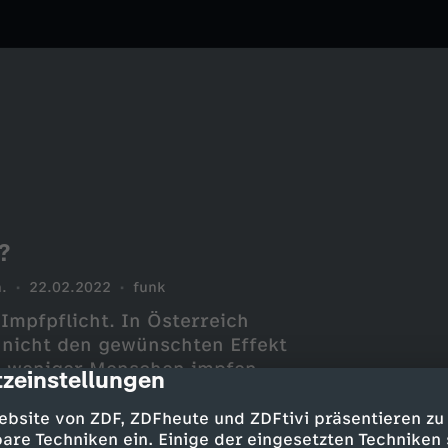
?
.
22.02.2022
funk
 Impfpflicht. In Österreich
e nicht den gewünschten Effekt
ch weniger Menschen impfen
zeinstellungen
cription
also in Deutschland genauso
 Video an, welche
ebsite von ZDF, ZDFheute und ZDFtivi präsentieren zu
-) Pflicht einhergehen und
are Techniken ein. Einige der eingesetzten Techniken