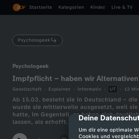
Startseite
Kategorien
Kinder
Live & TV
Psychologeek
Psychologeek
Impfpflicht – haben wir Alternativen
Gesellschaft
Explainer
informativ
UT
12 Min
Ab 15.03. besteht sie in Deutschland – die
wurde sie mittlerweile ausgesetzt, weil si
hatte, im Gegenteil, es haben sich deutli
Deine Datenschut
cmp-dialog-des
lassen, als erhofft. Wird die Impfpflicht 
floppen?Pia schaut sich in ihrem neuesten
Um dir eine optimale W
psychologischen Probleme mit einer (Impf
Cookies und vergleichb