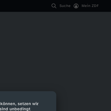
Suche
Mein ZDF
 können, setzen wir
 sind unbedingt