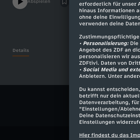
Abspielen
erforderlich für unser
welche Alternativen wir haben.
hinaus Informationen a
ohne deine Einwilligung
verwenden deine Daten
Zustimmungspflichtige
• Personalisierung:
Die 
Angebot des ZDF an dic
Details
personalisieren wir au
ZDFtivi. Daten von Dri
• Social Media und ext
Anbietern. Unter ander
Ähnliche 
Du kannst entscheiden,
Gesellschaf
betrifft nur dein aktu
Datenverarbeitung, für 
"Einstellungen/Ablehn
Deine Datenschutzeinst
Einstellungen widerruf
Hier findest du das Im