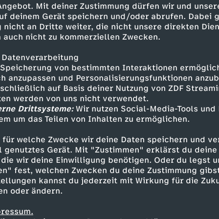
 Angebot. Mit deiner Zustimmung dürfen wir und unser
uf deinem Gerät speichern und/oder abrufen. Dabei 
 nicht an Dritte weiter, die nicht unsere direkten Dien
 auch nicht zu kommerziellen Zwecken.
 Datenverarbeitung
Speicherung von bestimmten Interaktionen ermöglicht
h anzupassen und Personalisierungsfunktionen anzub
sschließlich auf Basis deiner Nutzung von ZDF Stream
tten werden von uns nicht verwendet.
erne Drittsysteme:
Wir nutzen Social-Media-Tools und
em um das Teilen von Inhalten zu ermöglichen.
Inhalte entdecken
 für welche Zwecke wir deine Daten speichern und ver
t
Explainer
informativ
Untertitel
Psycho
ell genutztes Gerät. Mit "Zustimmen" erklärst du dein
die wir deine Einwilligung benötigen. Oder du legst u
en" fest, welchen Zwecken du deine Zustimmung gibst
ellungen kannst du jederzeit mit Wirkung für die Zuku
en oder ändern.
pressum.