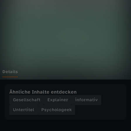
o
g
e
e
k
-
Details
P
Ähnliche Inhalte entdecken
s
Gesellschaft
Explainer
informativ
Untertitel
Psychologeek
y
c