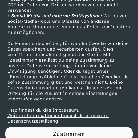
ZDFtivi. Daten von Dritten werden von uns nicht
n
Das ZDF
verwendet.
• Social Media und externe Drittsysteme:
Wir nutzen
ZDF Unternehmen
t
Social-Media-Tools und Dienste von anderen
Anbietern. Unter anderem um das Teilen von Inhalten
Karriere
zu ermöglichen.
e
Presseportal
Du kannst entscheiden, für welche Zwecke wir deine
ZDF goes Schule
Daten speichern und verarbeiten dürfen. Dies
r
betrifft nur dein aktuell genutztes Gerät. Mit
Werbefernsehen
"Zustimmen" erklärst du deine Zustimmung zu
v
unserer Datenverarbeitung, für die wir deine
Mainzelmännchen
Einwilligung benötigen. Oder du legst unter
"Einstellungen/Ablehnen" fest, welchen Zwecken du
i
deine Zustimmung gibst und welchen nicht. Deine
Datenschutzeinstellungen kannst du jederzeit mit
Wirkung für die Zukunft in deinen Einstellungen
e
widerrufen oder ändern.
w
Hier findest du das Impressum.
Partner
Weitere Informationen findest du in unserer
Datenschutzerklärung.
m
Zustimmen