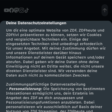
h
e
Deine Datenschutzeinstellungen
cmp-dialog-description
Um dir eine optimale Website von ZDF, ZDFheute und
i
ZDFtivi präsentieren zu können, setzen wir Cookies
und vergleichbare Techniken ein. Einige der
eingesetzten Techniken sind unbedingt erforderlich
m
für unser Angebot. Mit deiner Zustimmung dürfen wir
Mehr ZDF
Service
und unsere Dienstleister darüber hinaus
A
Informationen auf deinem Gerät speichern und/oder
ZDF-Apps
ZDFmitreden
abrufen. Dabei geben wir deine Daten ohne deine
Einwilligung nicht an Dritte weiter, die nicht unsere
l
Smart TV
Kontakt zum ZDF
direkten Dienstleister sind. Wir verwenden deine
Daten auch nicht zu kommerziellen Zwecken.
ZDFtext
Tickets
l
Zustimmungspflichtige Datenverarbeitung
Livestreams
Zuschauerservice
• Personalisierung:
Die Speicherung von bestimmten
-
Sendungen A-Z
Hilfe
Interaktionen ermöglicht uns, dein Erlebnis im
Angebot des ZDF an dich anzupassen und
TV-Programm
Personalisierungsfunktionen anzubieten. Dabei
I
personalisieren wir ausschließlich auf Basis deiner
Nutzung von ZDF Streaming, der ZDFheute und