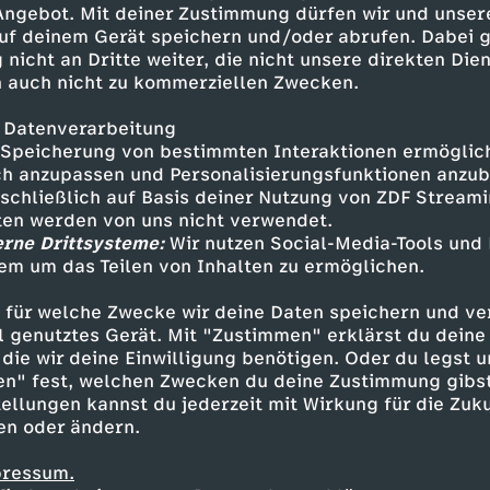
 Angebot. Mit deiner Zustimmung dürfen wir und unser
troffenen und warum reagiert
uf deinem Gerät speichern und/oder abrufen. Dabei 
ivation steckt dahinter und
 nicht an Dritte weiter, die nicht unsere direkten Dien
Viele Fragen. Im Video findet ihr
 auch nicht zu kommerziellen Zwecken.
 Datenverarbeitung
Speicherung von bestimmten Interaktionen ermöglicht
h anzupassen und Personalisierungsfunktionen anzub
sschließlich auf Basis deiner Nutzung von ZDF Stream
tten werden von uns nicht verwendet.
erne Drittsysteme:
Wir nutzen Social-Media-Tools und
em um das Teilen von Inhalten zu ermöglichen.
Inhalte entdecken
 für welche Zwecke wir deine Daten speichern und ver
t
Explainer
informativ
Psychologeek
ell genutztes Gerät. Mit "Zustimmen" erklärst du dein
die wir deine Einwilligung benötigen. Oder du legst u
en" fest, welchen Zwecken du deine Zustimmung gibst
ellungen kannst du jederzeit mit Wirkung für die Zuku
en oder ändern.
pressum.