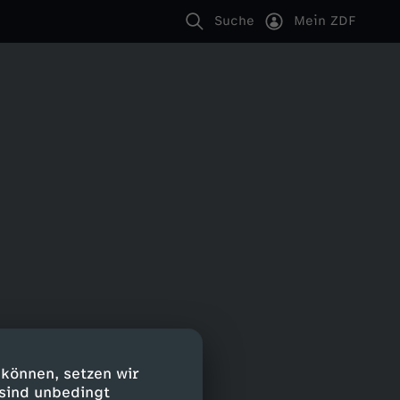
Suche
Mein ZDF
 können, setzen wir
 sind unbedingt