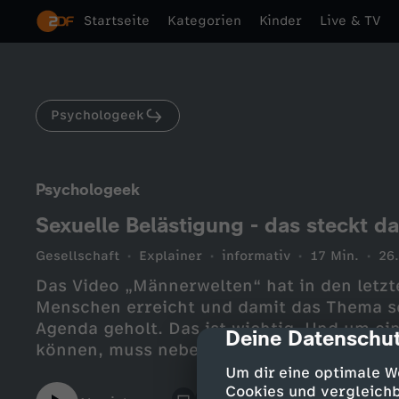
Startseite
Kategorien
Kinder
Live & TV
Psychologeek
Psychologeek
Sexuelle Belästigung - das steckt da
Gesellschaft
Explainer
informativ
17 Min.
26
Das Video „Männerwelten“ hat in den letzt
Menschen erreicht und damit das Thema se
Agenda geholt. Das ist wichtig. Und um e
Deine Datenschut
cmp-dialog-des
können, muss neben Aufmerksamkeit auch 
ist sexuelle Belästigung eigentlich genau, 
Um dir eine optimale W
und Frauen sind betroffen, welche schwe
Cookies und vergleichb