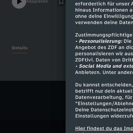
Abspielen
erforderlich für unser
sexuelle Belästigung auf das Leben der Be
hinaus Informationen a
man im Ernstfall oft so passiv? Welche Mot
ohne deine Einwilligung
inwiefern spielt hier Sexismus eine Rolle? 
verwenden deine Daten
die Antworten.
Zustimmungspflichtige
• Personalisierung:
Die 
Angebot des ZDF an dic
Details
personalisieren wir au
ZDFtivi. Daten von Dri
• Social Media und ext
Anbietern. Unter ander
Ähnliche 
Du kannst entscheiden,
Gesellschaf
betrifft nur dein aktu
Datenverarbeitung, für 
"Einstellungen/Ablehn
Deine Datenschutzeinst
Einstellungen widerruf
Hier findest du das Im