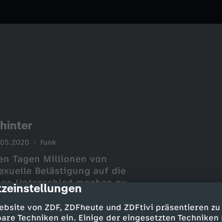
hinter
.05.2020
funk
en Tagen Millionen von
xuelle Belästigung auf die
inen Unterschied machen zu
zeinstellungen
cription
sachliche Aufklärung her: Was
wo fängt sie an, wie viele Männer
ebsite von ZDF, ZDFheute und ZDFtivi präsentieren zu
rwiegenden Auswirkungen hat
are Techniken ein. Einige der eingesetzten Techniken