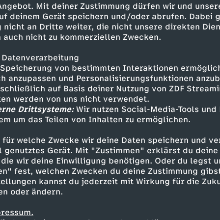
 Angebot. Mit deiner Zustimmung dürfen wir und unser
uf deinem Gerät speichern und/oder abrufen. Dabei 
 nicht an Dritte weiter, die nicht unsere direkten Dien
 auch nicht zu kommerziellen Zwecken.
 Datenverarbeitung
Speicherung von bestimmten Interaktionen ermöglicht
h anzupassen und Personalisierungsfunktionen anzub
sschließlich auf Basis deiner Nutzung von ZDF Stream
tten werden von uns nicht verwendet.
erne Drittsysteme:
Wir nutzen Social-Media-Tools und
em um das Teilen von Inhalten zu ermöglichen.
Inhalte entdecken
 für welche Zwecke wir deine Daten speichern und ver
t
Explainer
informativ
Untertitel
Psycho
ell genutztes Gerät. Mit "Zustimmen" erklärst du dein
die wir deine Einwilligung benötigen. Oder du legst u
en" fest, welchen Zwecken du deine Zustimmung gibst
ellungen kannst du jederzeit mit Wirkung für die Zuku
en oder ändern.
pressum.