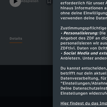
Abspielen
erforderlich für unser
hinaus Informationen a
ohne deine Einwilligung
verwenden deine Daten
Zustimmungspflichtige
• Personalisierung:
Die 
Angebot des ZDF an dic
Details
personalisieren wir au
ZDFtivi. Daten von Dri
• Social Media und ext
Anbietern. Unter ander
Ähnliche 
Du kannst entscheiden,
Gesellschaf
betrifft nur dein aktu
Datenverarbeitung, für 
"Einstellungen/Ablehn
Deine Datenschutzeinst
Einstellungen widerruf
Hier findest du das Im