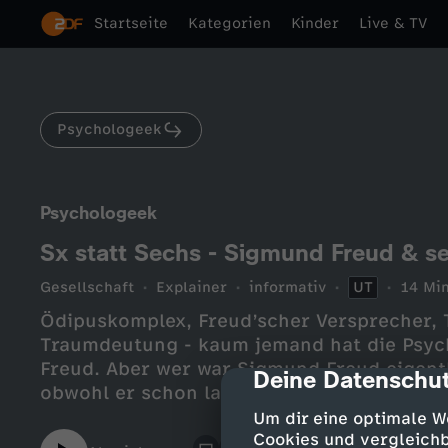
Startseite
Kategorien
Kinder
Live & TV
Psychologeek
Psychologeek
Sx statt Sechs - Sigmund Freud & se
Gesellschaft
Explainer
informativ
UT
14 Min
Ödipuskomplex, Freud’scher Versprecher, 
Traumdeutung - kaum jemand hat die Psyc
Freud. Aber wer war Sigmund Freud eigent
Deine Datenschut
cmp-dialog-des
obwohl er schon lange tot ist, noch überal
Theorien und ganz wichtig: sind die überh
Um dir eine optimale W
mehr erfahrt ihr in diesem Video! Freud mic
Cookies und vergleichb