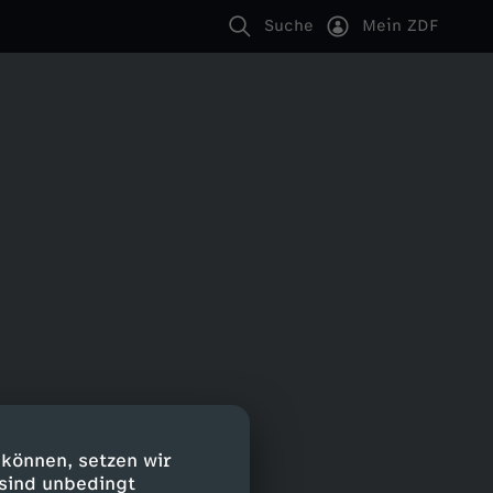
Suche
Mein ZDF
 können, setzen wir
 sind unbedingt