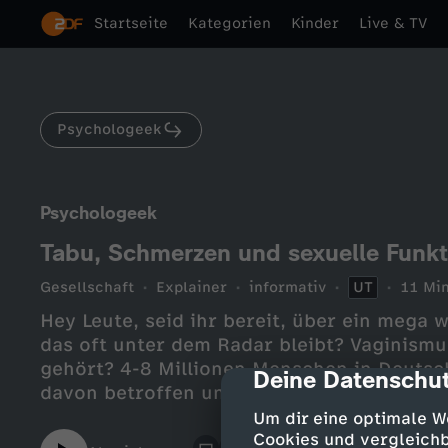
Startseite
Kategorien
Kinder
Live & TV
Psychologeek
Psychologeek
Tabu, Schmerzen und sexuelle Funkt
Gesellschaft
Explainer
informativ
UT
11 Min
Hey Leute, seid ihr bereit, über ein mega
das oft unter dem Radar bleibt? Vaginism
gehört? 4-8 Millionen Menschen in Deutsc
Deine Datenschut
cmp-dialog-des
davon betroffen und trotzdem ist es so ei
habt ihr es selbst schon erlebt oder darü
Um dir eine optimale W
das Sex manchmal richtig weh tun kann? V
Cookies und vergleichb