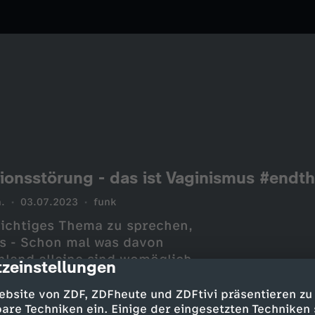
ionsstörung - das ist Vaginismus #endt
.
03.07.2023
funk
 wichtiges Thema zu sprechen,
us - Schon mal was davon
hland alleine sind womöglich
zeinstellungen
cription
n großes Tabuthema. Vielleicht
ber mit Freunden geredet, dass
ebsite von ZDF, ZDFheute und ZDFtivi präsentieren zu
aginismus kann eine mögliche
are Techniken ein. Einige der eingesetzten Techniken