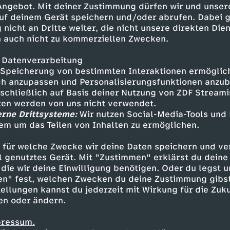
 Angebot. Mit deiner Zustimmung dürfen wir und unser
ommen, als würde sich deine
uf deinem Gerät speichern und/oder abrufen. Dabei 
tion wehren. Vaginismus
 nicht an Dritte weiter, die nicht unsere direkten Dien
m Sex zu haben - aber ist Sex so
 auch nicht zu kommerziellen Zwecken.
es behandelbar? Spoiler: Ja, ist
hen, dass ihr nicht alleine seid
 Datenverarbeitung
ugehen. Lasst uns gemeinsam
Speicherung von bestimmten Interaktionen ermöglicht
n. Gemeinsam können wir dieses
h anzupassen und Personalisierungsfunktionen anzub
sschließlich auf Basis deiner Nutzung von ZDF Stream
 ihr irgendwelche Fragen habt
tten werden von uns nicht verwendet.
tet, dann hinterlasst uns
erne Drittsysteme:
Wir nutzen Social-Media-Tools und
s mega darauf, von euch zu
em um das Teilen von Inhalten zu ermöglichen.
Inhalte entdecken
mus #endthestigma
 für welche Zwecke wir deine Daten speichern und ver
t
Explainer
informativ
Untertitel
Psycho
ell genutztes Gerät. Mit "Zustimmen" erklärst du dein
die wir deine Einwilligung benötigen. Oder du legst u
en" fest, welchen Zwecken du deine Zustimmung gibst
ellungen kannst du jederzeit mit Wirkung für die Zuku
en oder ändern.
pressum.