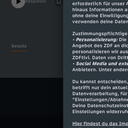
Abspielen
erforderlich für unser
Ursache dafür sein. Es ist im Grunde gen
hinaus Informationen a
Vagina verspannen und sich gegen Penetra
ohne deine Einwilligung
bedeutet unglaublich große Schmerzen bei
verwenden deine Daten
überhaupt möglich für Betroffene? Und ist 
es! Wie erzähle ich im Video. Ihr werdet se
Zustimmungspflichtige
und dass es Wege gibt, dieses Thema anz
• Personalisierung:
Die 
über dieses mega wichtige Thema spreche
Angebot des ZDF an dic
Details
personalisieren wir au
Tabu brechen und Betroffenen helfen.Wenn
ZDFtivi. Daten von Dri
oder eure eigenen Erfahrungen teilen möch
• Social Media und ext
unbedingt einen Kommentar. Wir freuen un
Anbietern. Unter ander
Ähnliche 
hören und euch zu unterstützen!#Vaginis
#UroobaAslam
Du kannst entscheiden,
Gesellschaf
betrifft nur dein aktu
Datenverarbeitung, für 
"Einstellungen/Ablehn
Deine Datenschutzeinst
Einstellungen widerruf
Hier findest du das Im