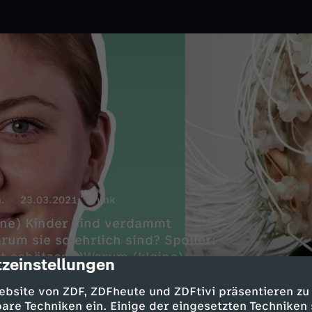
.
23.03.2021
funk
eine) Kinder sind verdammt
rum sie so ehrlich sind? Spoiler:
it schätzen :)Warum (kleine)
zeinstellungen
cription
ss sie unsichtbar werden, wenn
ere spannende Fakten über eure
ebsite von ZDF, ZDFheute und ZDFtivi präsentieren zu
ychologeek #funk
are Techniken ein. Einige der eingesetzten Techniken