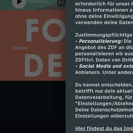
Abspielen
erforderlich für unser
hinaus Informationen a
ohne deine Einwilligung
verwenden deine Daten
Zustimmungspflichtige
• Personalisierung:
Die 
Angebot des ZDF an dic
Details
personalisieren wir au
ZDFtivi. Daten von Dri
• Social Media und ext
Anbietern. Unter ander
Ähnliche 
Du kannst entscheiden,
Gesellschaf
betrifft nur dein aktu
Datenverarbeitung, für 
"Einstellungen/Ablehn
Deine Datenschutzeinst
Einstellungen widerruf
Hier findest du das Im