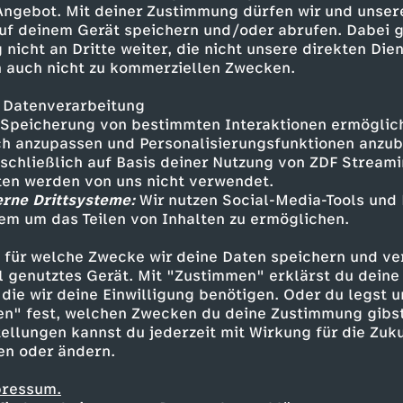
 Angebot. Mit deiner Zustimmung dürfen wir und unser
uf deinem Gerät speichern und/oder abrufen. Dabei 
 nicht an Dritte weiter, die nicht unsere direkten Dien
 auch nicht zu kommerziellen Zwecken.
 Datenverarbeitung
Speicherung von bestimmten Interaktionen ermöglicht
h anzupassen und Personalisierungsfunktionen anzub
sschließlich auf Basis deiner Nutzung von ZDF Stream
tten werden von uns nicht verwendet.
erne Drittsysteme:
Wir nutzen Social-Media-Tools und
em um das Teilen von Inhalten zu ermöglichen.
Inhalte entdecken
 für welche Zwecke wir deine Daten speichern und ver
t
Explainer
informativ
Untertitel
Psycho
ell genutztes Gerät. Mit "Zustimmen" erklärst du dein
die wir deine Einwilligung benötigen. Oder du legst u
en" fest, welchen Zwecken du deine Zustimmung gibst
ellungen kannst du jederzeit mit Wirkung für die Zuku
en oder ändern.
pressum.