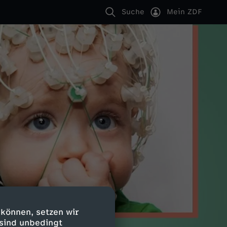
Suche
Mein ZDF
 können, setzen wir
 sind unbedingt