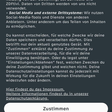
ZDFtivi. Daten von Dritten werden von uns nicht
h
Das ZDF
verwendet.
• Social Media und externe Drittsysteme:
Wir nutzen
ZDF Unternehmen
l
Social-Media-Tools und Dienste von anderen
Anbietern. Unter anderem um das Teilen von Inhalten
Karriere
zu ermöglichen.
a
Presseportal
Du kannst entscheiden, für welche Zwecke wir deine
ZDF goes Schule
Daten speichern und verarbeiten dürfen. Dies
n
betrifft nur dein aktuell genutztes Gerät. Mit
Werbefernsehen
"Zustimmen" erklärst du deine Zustimmung zu
d
unserer Datenverarbeitung, für die wir deine
Mainzelmännchen
Einwilligung benötigen. Oder du legst unter
"Einstellungen/Ablehnen" fest, welchen Zwecken du
:
deine Zustimmung gibst und welchen nicht. Deine
Datenschutzeinstellungen kannst du jederzeit mit
Wirkung für die Zukunft in deinen Einstellungen
W
widerrufen oder ändern.
i
Hier findest du das Impressum.
Partner
Weitere Informationen findest du in unserer
Datenschutzerklärung.
e
Zustimmen