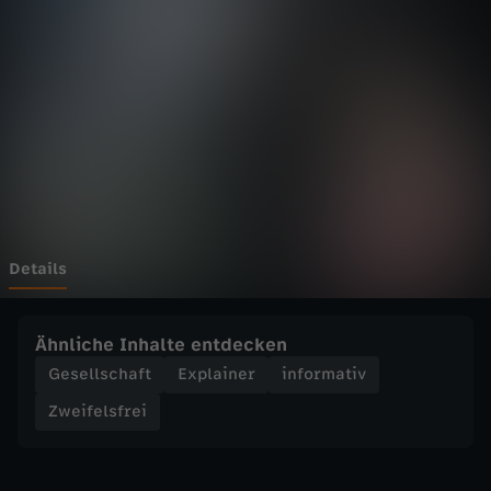
s
f
r
e
i
-
Details
A
Ähnliche Inhalte entdecken
r
Gesellschaft
Explainer
informativ
Zweifelsfrei
m
u