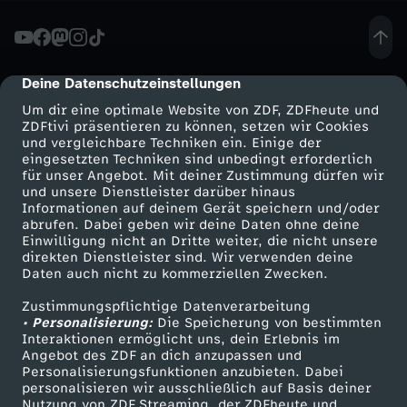
t
i
Deine Datenschutzeinstellungen
cmp-dialog-description
Um dir eine optimale Website von ZDF, ZDFheute und
n
ZDFtivi präsentieren zu können, setzen wir Cookies
und vergleichbare Techniken ein. Einige der
eingesetzten Techniken sind unbedingt erforderlich
D
für unser Angebot. Mit deiner Zustimmung dürfen wir
Mehr ZDF
Service
und unsere Dienstleister darüber hinaus
e
Informationen auf deinem Gerät speichern und/oder
ZDF-Apps
ZDFmitreden
abrufen. Dabei geben wir deine Daten ohne deine
Einwilligung nicht an Dritte weiter, die nicht unsere
u
Smart TV
Kontakt zum ZDF
direkten Dienstleister sind. Wir verwenden deine
Daten auch nicht zu kommerziellen Zwecken.
ZDFtext
Tickets
t
Zustimmungspflichtige Datenverarbeitung
Livestreams
Zuschauerservice
• Personalisierung:
Die Speicherung von bestimmten
s
Sendungen A-Z
Hilfe
Interaktionen ermöglicht uns, dein Erlebnis im
Angebot des ZDF an dich anzupassen und
TV-Programm
Personalisierungsfunktionen anzubieten. Dabei
c
personalisieren wir ausschließlich auf Basis deiner
Nutzung von ZDF Streaming, der ZDFheute und