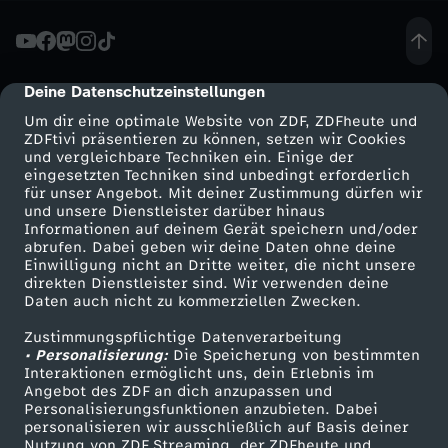
r
e
Deine Datenschutzeinstellungen
cmp-dialog-description
Um dir eine optimale Website von ZDF, ZDFheute und
i
ZDFtivi präsentieren zu können, setzen wir Cookies
und vergleichbare Techniken ein. Einige der
eingesetzten Techniken sind unbedingt erforderlich
c
für unser Angebot. Mit deiner Zustimmung dürfen wir
Mehr ZDF
Service
und unsere Dienstleister darüber hinaus
h
Informationen auf deinem Gerät speichern und/oder
ZDF-Apps
ZDFmitreden
abrufen. Dabei geben wir deine Daten ohne deine
Einwilligung nicht an Dritte weiter, die nicht unsere
s
Smart TV
Kontakt zum ZDF
direkten Dienstleister sind. Wir verwenden deine
Daten auch nicht zu kommerziellen Zwecken.
ZDFtext
Tickets
m
Zustimmungspflichtige Datenverarbeitung
Livestreams
Zuschauerservice
• Personalisierung:
Die Speicherung von bestimmten
ä
Sendungen A-Z
Hilfe
Interaktionen ermöglicht uns, dein Erlebnis im
Angebot des ZDF an dich anzupassen und
TV-Programm
Personalisierungsfunktionen anzubieten. Dabei
c
personalisieren wir ausschließlich auf Basis deiner
Nutzung von ZDF Streaming, der ZDFheute und