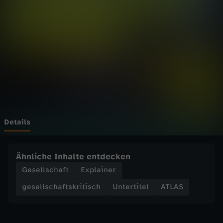
s
t
d
a
s
F
Details
r
Ähnliche Inhalte entdecken
a
Gesellschaft
Explainer
gesellschaftskritisch
Untertitel
ATLAS
n
k