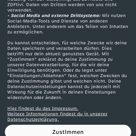
ZDFtivi. Daten von Dritten werden von uns nicht
h
Das ZDF
verwendet.
• Social Media und externe Drittsysteme:
Wir nutzen
ZDF Unternehmen
t
Social-Media-Tools und Dienste von anderen
Anbietern. Unter anderem um das Teilen von Inhalten
Karriere
zu ermöglichen.
i
Presseportal
Du kannst entscheiden, für welche Zwecke wir deine
ZDF goes Schule
Daten speichern und verarbeiten dürfen. Dies
g
betrifft nur dein aktuell genutztes Gerät. Mit
Werbefernsehen
"Zustimmen" erklärst du deine Zustimmung zu
s
unserer Datenverarbeitung, für die wir deine
Mainzelmännchen
Einwilligung benötigen. Oder du legst unter
"Einstellungen/Ablehnen" fest, welchen Zwecken du
t
deine Zustimmung gibst und welchen nicht. Deine
Datenschutzeinstellungen kannst du jederzeit mit
Wirkung für die Zukunft in deinen Einstellungen
e
widerrufen oder ändern.
F
Hier findest du das Impressum.
Partner
Weitere Informationen findest du in unserer
Datenschutzerklärung.
a
Zustimmen