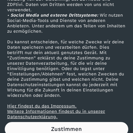
ZDFtivi. Daten von Dritten werden von uns nicht
r
Das ZDF
verwendet.
• Social Media und externe Drittsysteme:
Wir nutzen
ZDF Unternehmen
B
Social-Media-Tools und Dienste von anderen
Anbietern. Unter anderem um das Teilen von Inhalten
Karriere
zu ermöglichen.
o
Presseportal
Du kannst entscheiden, für welche Zwecke wir deine
ZDF goes Schule
Daten speichern und verarbeiten dürfen. Dies
d
betrifft nur dein aktuell genutztes Gerät. Mit
Werbefernsehen
"Zustimmen" erklärst du deine Zustimmung zu
y
unserer Datenverarbeitung, für die wir deine
Mainzelmännchen
Einwilligung benötigen. Oder du legst unter
"Einstellungen/Ablehnen" fest, welchen Zwecken du
P
deine Zustimmung gibst und welchen nicht. Deine
Datenschutzeinstellungen kannst du jederzeit mit
Wirkung für die Zukunft in deinen Einstellungen
o
widerrufen oder ändern.
s
Hier findest du das Impressum.
Partner
Weitere Informationen findest du in unserer
Datenschutzerklärung.
i
Zustimmen