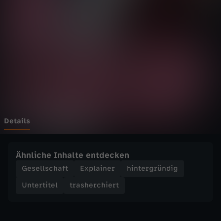
c
h
i
e
r
t
Details
-
Ähnliche Inhalte entdecken
S
Gesellschaft
Explainer
hintergründig
Untertitel
trasherchiert
k
i