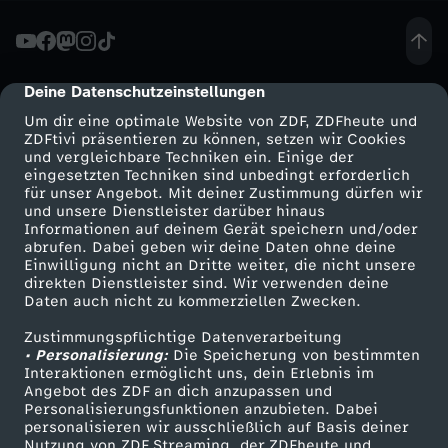
n
n
Deine Datenschutzeinstellungen
cmp-dialog-description
Um dir eine optimale Website von ZDF, ZDFheute und
y
ZDFtivi präsentieren zu können, setzen wir Cookies
und vergleichbare Techniken ein. Einige der
eingesetzten Techniken sind unbedingt erforderlich
T
für unser Angebot. Mit deiner Zustimmung dürfen wir
Mehr ZDF
Service
und unsere Dienstleister darüber hinaus
o
Informationen auf deinem Gerät speichern und/oder
ZDF-Apps
ZDFmitreden
abrufen. Dabei geben wir deine Daten ohne deine
Einwilligung nicht an Dritte weiter, die nicht unsere
k
Smart TV
Kontakt zum ZDF
direkten Dienstleister sind. Wir verwenden deine
Daten auch nicht zu kommerziellen Zwecken.
ZDFtext
Tickets
:
Zustimmungspflichtige Datenverarbeitung
Livestreams
Zuschauerservice
• Personalisierung:
Die Speicherung von bestimmten
W
Sendungen A-Z
Hilfe
Interaktionen ermöglicht uns, dein Erlebnis im
Angebot des ZDF an dich anzupassen und
TV-Programm
Personalisierungsfunktionen anzubieten. Dabei
a
personalisieren wir ausschließlich auf Basis deiner
Nutzung von ZDF Streaming, der ZDFheute und