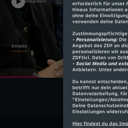
Abspielen
erforderlich für unser
hinaus Informationen a
ohne deine Einwilligung
verwenden deine Daten
Zustimmungspflichtige
• Personalisierung:
Die 
Angebot des ZDF an dic
Details
personalisieren wir au
ZDFtivi. Daten von Dri
• Social Media und ext
Anbietern. Unter ander
Ähnliche 
Du kannst entscheiden,
Politik
Exp
betrifft nur dein aktu
Datenverarbeitung, für 
"Einstellungen/Ablehn
Deine Datenschutzeinst
Einstellungen widerruf
Hier findest du das Im