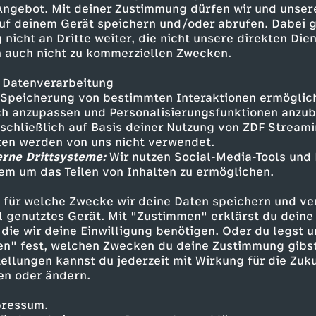
 Angebot. Mit deiner Zustimmung dürfen wir und unser
uf deinem Gerät speichern und/oder abrufen. Dabei 
 nicht an Dritte weiter, die nicht unsere direkten Dien
 auch nicht zu kommerziellen Zwecken.
 Datenverarbeitung
Speicherung von bestimmten Interaktionen ermöglicht
h anzupassen und Personalisierungsfunktionen anzub
sschließlich auf Basis deiner Nutzung von ZDF Stream
tten werden von uns nicht verwendet.
erne Drittsysteme:
Wir nutzen Social-Media-Tools und
em um das Teilen von Inhalten zu ermöglichen.
Inhalte entdecken
 für welche Zwecke wir deine Daten speichern und ver
lainer
aufschlussreich
Untertitel
MrWiss
ell genutztes Gerät. Mit "Zustimmen" erklärst du dein
die wir deine Einwilligung benötigen. Oder du legst u
en" fest, welchen Zwecken du deine Zustimmung gibst
ellungen kannst du jederzeit mit Wirkung für die Zuku
en oder ändern.
pressum.