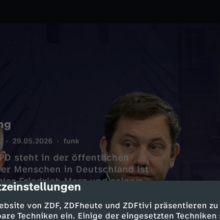
ng
.
29.05.2026
funk
 steht in der öffentlichen
er Menschen in Deutschland ist
zler Friedrich Merz und seinem
zeinstellungen
cription
gierung eine Chance, daran etwas
.
ebsite von ZDF, ZDFheute und ZDFtivi präsentieren zu
are Techniken ein. Einige der eingesetzten Techniken