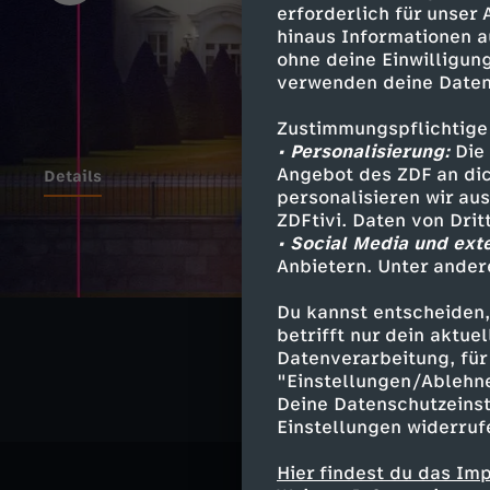
erforderlich für unser
hinaus Informationen a
ohne deine Einwilligung
verwenden deine Daten
Zustimmungspflichtige
• Personalisierung:
Die 
Angebot des ZDF an dic
Details
personalisieren wir au
ZDFtivi. Daten von Dri
• Social Media und ext
Anbietern. Unter ander
Ähnliche 
Du kannst entscheiden,
Politik
Exp
betrifft nur dein aktu
Datenverarbeitung, für 
"Einstellungen/Ablehn
Deine Datenschutzeinst
Einstellungen widerruf
Hier findest du das Im