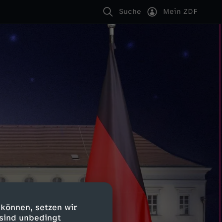
Suche
Mein ZDF
 können, setzen wir
 sind unbedingt