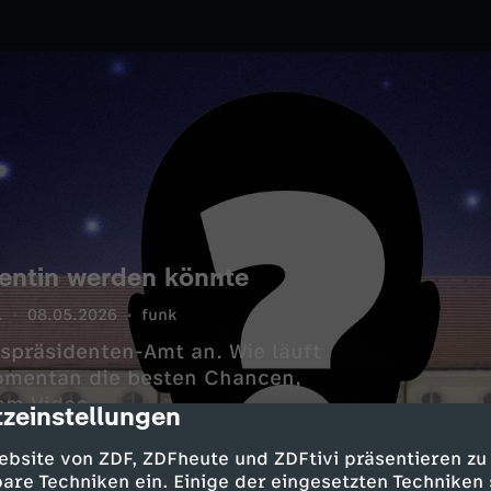
entin werden könnte
.
08.05.2026
funk
spräsidenten-Amt an. Wie läuft
omentan die besten Chancen,
em Video.
zeinstellungen
cription
ebsite von ZDF, ZDFheute und ZDFtivi präsentieren zu
are Techniken ein. Einige der eingesetzten Techniken