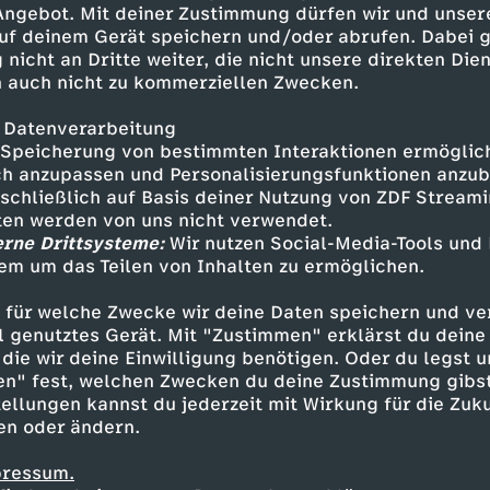
 Angebot. Mit deiner Zustimmung dürfen wir und unser
uf deinem Gerät speichern und/oder abrufen. Dabei 
 nicht an Dritte weiter, die nicht unsere direkten Dien
 auch nicht zu kommerziellen Zwecken.
 Datenverarbeitung
Speicherung von bestimmten Interaktionen ermöglicht
h anzupassen und Personalisierungsfunktionen anzub
sschließlich auf Basis deiner Nutzung von ZDF Stream
tten werden von uns nicht verwendet.
erne Drittsysteme:
Wir nutzen Social-Media-Tools und
em um das Teilen von Inhalten zu ermöglichen.
Inhalte entdecken
 für welche Zwecke wir deine Daten speichern und ver
lainer
aufschlussreich
Untertitel
MrWiss
ell genutztes Gerät. Mit "Zustimmen" erklärst du dein
die wir deine Einwilligung benötigen. Oder du legst u
en" fest, welchen Zwecken du deine Zustimmung gibst
ellungen kannst du jederzeit mit Wirkung für die Zuku
en oder ändern.
pressum.