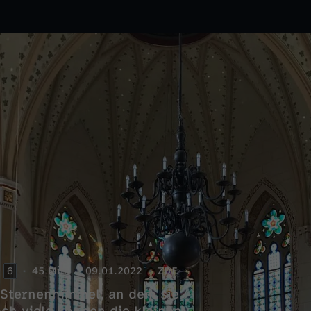
6
45 Min.
09.01.2022
ZDF
 Sternenhimmel, an dem sie