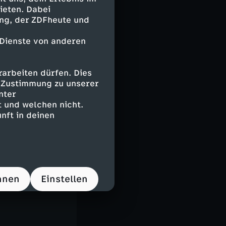
ieten. Dabei
ing, der ZDFheute und
 Dienste von anderen
arbeiten dürfen. Dies
e Zustimmung zu unserer
nter
hes
 und welchen nicht.
nft in deinen
14 10 10 (6
önnen
hnen
Einstellen