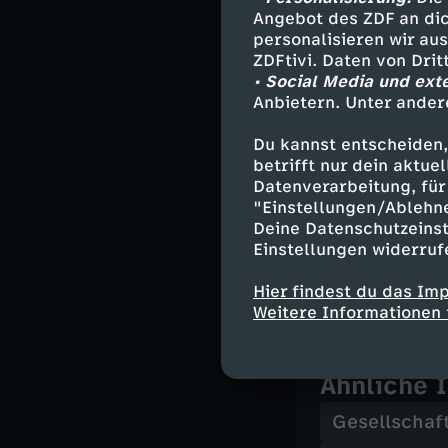
Angebot des ZDF an dic
Kontakt
personalisieren wir au
ZDFtivi. Daten von Dri
• Social Media und ext
Evangelische K
Anbietern. Unter ander
Pfarrerin Bian
Crevestraße 12
Du kannst entscheiden,
65343 Eltville
betrifft nur dein aktu
Datenverarbeitung, für 
Nach dem Gottes
"Einstellungen/Ablehn
Deine Datenschutzeinst
Gesprächsangeb
Einstellungen widerruf
Cent/Minute au
abweichen).
Hier findest du das Im
Weitere Informationen 
Ähnliche 
Gesellschaf