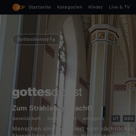
Startseite
Kategorien
Kinder
Live & TV
Gottesdienste
Zum Strahlen gebracht!
Gesellschaft
Gottesdienst
anregend
UT
DGS
Menschen sind fasziniert vom nächtlichen