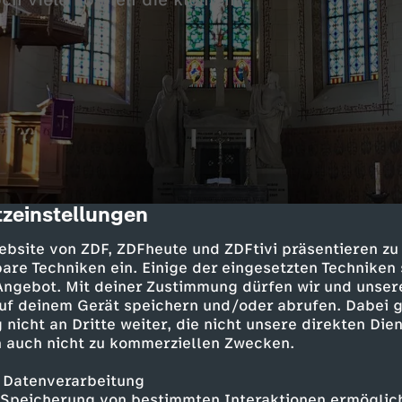
ch viele können die kleinen
zeinstellungen
rne leuchten an der Decke der Johanneskirche i
cription
iesem Sternenhimmel wird zu Beginn des Jahre
ebsite von ZDF, ZDFheute und ZDFtivi präsentieren zu
rin Bianca Schamp stellt die Frage, was uns zum
are Techniken ein. Einige der eingesetzten Techniken
 Angebot. Mit deiner Zustimmung dürfen wir und unser
uf deinem Gerät speichern und/oder abrufen. Dabei 
d der Gottesdienst von einem Kinderchor und M
 nicht an Dritte weiter, die nicht unsere direkten Dien
torei unter der Leitung von Christian Roß gest
 auch nicht zu kommerziellen Zwecken.
t die Orgel.
 Datenverarbeitung
Speicherung von bestimmten Interaktionen ermöglicht