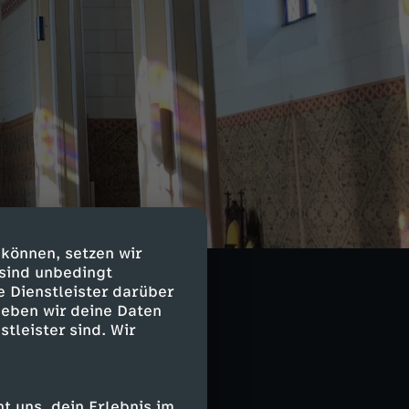
n Eltville-
s ein Kind
 können, setzen wir
 Strahlen
 sind unbedingt
e Dienstleister darüber
geben wir deine Daten
itgliedern der
stleister sind. Wir
altet. Andreas
 uns, dein Erlebnis im