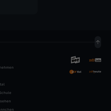
rnehmen
tal
Schule
nsehen
ännchen