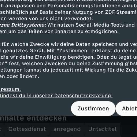
h anzupassen und Personalisierungsfunktionen anzub
sschließlich auf Basis deiner Nutzung von ZDF Stream
tten werden von uns nicht verwendet.
erne Drittsysteme:
Wir nutzen Social-Media-Tools und
irchengemeinde TRIANGELIS
em um das Teilen von Inhalten zu ermöglichen.
ca Schamp
 für welche Zwecke wir deine Daten speichern und ver
ell genutztes Gerät. Mit "Zustimmen" erklärst du dein
die wir deine Einwilligung benötigen. Oder du legst u
dienst gibt es bis circa 18 Uhr ein telefonisc
en" fest, welchen Zwecken du deine Zustimmung gibst
ellungen kannst du jederzeit mit Wirkung für die Zuku
ot der Gemeinde unter der Nummer 0700 – 14 
en oder ändern.
s dem deutschen Festnetz, Mobilfunkkosten k
pressum.
findest du in unserer Datenschutzerklärung.
Zustimmen
Able
Inhalte entdecken
t
Gottesdienst
anregend
Untertitel