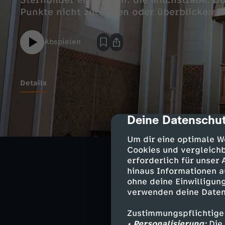
Sternbilder entdecken: die Milchstraße. Do
Punkte nicht zuordnen oder überblicken.
Abspielen
Details
Deine Datenschut
755 gemalte Ste
cmp-dialog-des
Erbach. Unter d
Um dir eine optimale W
getauft. Pfarre
Cookies und vergleichb
bringt.
erforderlich für unser
hinaus Informationen a
Musikalisch wir
ohne deine Einwilligung
Darmstädter Kan
verwenden deine Daten
Karthäuser spiel
Zustimmungspflichtige
• Personalisierung:
Die 