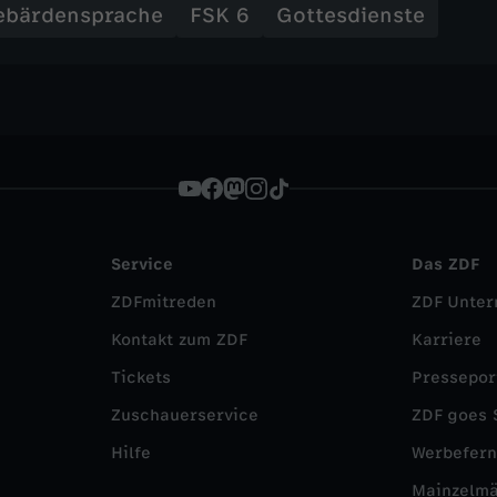
ebärdensprache
FSK 6
Gottesdienste
Service
Das ZDF
ZDFmitreden
ZDF Unte
Kontakt zum ZDF
Karriere
Tickets
Pressepor
Zuschauerservice
ZDF goes 
Hilfe
Werbefer
Mainzelm