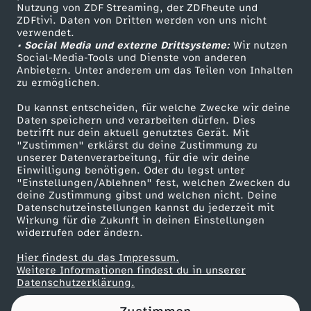
Nutzung von ZDF Streaming, der ZDFheute und
ZDFtivi. Daten von Dritten werden von uns nicht
Das ZDF
verwendet.
• Social Media und externe Drittsysteme:
Wir nutzen
ZDF Unternehmen
Social-Media-Tools und Dienste von anderen
Anbietern. Unter anderem um das Teilen von Inhalten
Karriere
zu ermöglichen.
Presseportal
Du kannst entscheiden, für welche Zwecke wir deine
ZDF goes Schule
Daten speichern und verarbeiten dürfen. Dies
betrifft nur dein aktuell genutztes Gerät. Mit
Werbefernsehen
"Zustimmen" erklärst du deine Zustimmung zu
unserer Datenverarbeitung, für die wir deine
Mainzelmännchen
Einwilligung benötigen. Oder du legst unter
"Einstellungen/Ablehnen" fest, welchen Zwecken du
deine Zustimmung gibst und welchen nicht. Deine
Datenschutzeinstellungen kannst du jederzeit mit
Wirkung für die Zukunft in deinen Einstellungen
widerrufen oder ändern.
Hier findest du das Impressum.
Partner
Weitere Informationen findest du in unserer
Datenschutzerklärung.