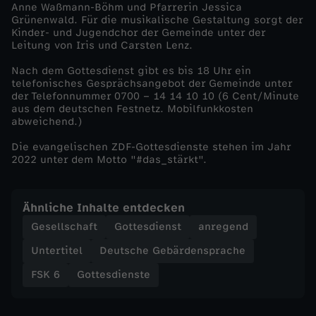
Anne Waßmann-Böhm und Pfarrerin Jessica
Grünenwald. Für die musikalische Gestaltung sorgt der
t
Kinder- und Jugendchor der Gemeinde unter der
Leitung von Iris und Carsten Lenz.
z
Nach dem Gottesdienst gibt es bis 18 Uhr ein
telefonisches Gesprächsangebot der Gemeinde unter
a
der Telefonnummer 0700 – 14 14 10 10 (6 Cent/Minute
aus dem deutschen Festnetz. Mobilfunkkosten
abweichend.)
l
Die evangelischen ZDF-Gottesdienste stehen im Jahr
l
2022 unter dem Motto "#das_stärkt".
e
Ähnliche Inhalte entdecken
Gesellschaft
Gottesdienst
anregend
m
Untertitel
Deutsche Gebärdensprache
-
FSK 6
Gottesdienste
D