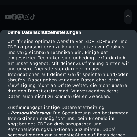
a
n
Deine Datenschutzeinstellungen
cmp-dialog-description
k
Um dir eine optimale Website von ZDF, ZDFheute und
ZDFtivi präsentieren zu können, setzen wir Cookies
und vergleichbare Techniken ein. Einige der
eingesetzten Techniken sind unbedingt erforderlich
für unser Angebot. Mit deiner Zustimmung dürfen wir
Mehr ZDF
Service
und unsere Dienstleister darüber hinaus
Informationen auf deinem Gerät speichern und/oder
ZDF-Apps
ZDFmitreden
abrufen. Dabei geben wir deine Daten ohne deine
Einwilligung nicht an Dritte weiter, die nicht unsere
Smart TV
Kontakt zum ZDF
direkten Dienstleister sind. Wir verwenden deine
Daten auch nicht zu kommerziellen Zwecken.
ZDFtext
Tickets
Zustimmungspflichtige Datenverarbeitung
Livestreams
Zuschauerservice
• Personalisierung:
Die Speicherung von bestimmten
Sendungen A-Z
Hilfe
Interaktionen ermöglicht uns, dein Erlebnis im
Angebot des ZDF an dich anzupassen und
TV-Programm
Personalisierungsfunktionen anzubieten. Dabei
personalisieren wir ausschließlich auf Basis deiner