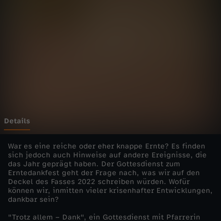
i
e
n
s
t
e
Details
-
War es eine reiche oder eher knappe Ernte? Es finden
sich jedoch auch Hinweise auf andere Ereignisse, die
das Jahr geprägt haben. Der Gottesdienst zum
T
Erntedankfest geht der Frage nach, was wir auf den
Deckel des Fasses 2022 schreiben würden. Wofür
r
können wir, inmitten vieler krisenhafter Entwicklungen,
dankbar sein?
o
"Trotz allem – Dank", ein Gottesdienst mit Pfarrerin