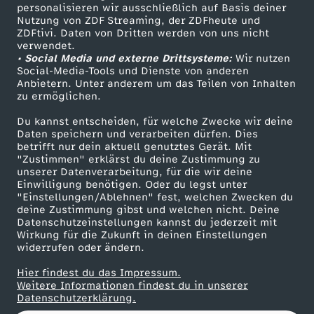
personalisieren wir ausschließlich auf Basis deiner
Nutzung von ZDF Streaming, der ZDFheute und
ZDFtivi. Daten von Dritten werden von uns nicht
Das ZDF
verwendet.
• Social Media und externe Drittsysteme:
Wir nutzen
ZDF Unternehmen
Social-Media-Tools und Dienste von anderen
Anbietern. Unter anderem um das Teilen von Inhalten
Karriere
zu ermöglichen.
Presseportal
Du kannst entscheiden, für welche Zwecke wir deine
ZDF goes Schule
Daten speichern und verarbeiten dürfen. Dies
betrifft nur dein aktuell genutztes Gerät. Mit
Werbefernsehen
"Zustimmen" erklärst du deine Zustimmung zu
unserer Datenverarbeitung, für die wir deine
Mainzelmännchen
Einwilligung benötigen. Oder du legst unter
"Einstellungen/Ablehnen" fest, welchen Zwecken du
deine Zustimmung gibst und welchen nicht. Deine
Datenschutzeinstellungen kannst du jederzeit mit
Wirkung für die Zukunft in deinen Einstellungen
widerrufen oder ändern.
Hier findest du das Impressum.
Partner
Weitere Informationen findest du in unserer
Datenschutzerklärung.