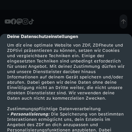
n
g
e
Deine Datenschutzeinstellungen
cmp-dialog-description
Um dir eine optimale Website von ZDF, ZDFheute und
n
ZDFtivi präsentieren zu können, setzen wir Cookies
und vergleichbare Techniken ein. Einige der
eingesetzten Techniken sind unbedingt erforderlich
für unser Angebot. Mit deiner Zustimmung dürfen wir
Mehr ZDF
Service
und unsere Dienstleister darüber hinaus
Informationen auf deinem Gerät speichern und/oder
ZDF-Apps
ZDFmitreden
abrufen. Dabei geben wir deine Daten ohne deine
Einwilligung nicht an Dritte weiter, die nicht unsere
Smart TV
Kontakt zum ZDF
direkten Dienstleister sind. Wir verwenden deine
Daten auch nicht zu kommerziellen Zwecken.
ZDFtext
Tickets
Zustimmungspflichtige Datenverarbeitung
Livestreams
Zuschauerservice
• Personalisierung:
Die Speicherung von bestimmten
Sendungen A-Z
Hilfe
Interaktionen ermöglicht uns, dein Erlebnis im
Angebot des ZDF an dich anzupassen und
TV-Programm
Personalisierungsfunktionen anzubieten. Dabei