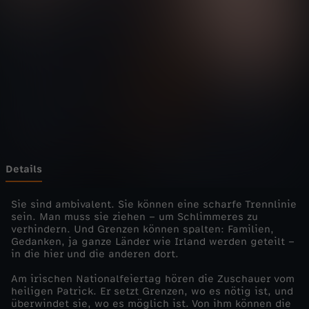
i
Wechseln zu: ZDFheute
e
n
s
t
e
Details
-
Sie sind ambivalent. Sie können eine scharfe Trennlinie
sein. Man muss sie ziehen – um Schlimmeres zu
verhindern. Und Grenzen können spalten: Familien,
G
Gedanken, ja ganze Länder wie Irland werden geteilt –
in die hier und die anderen dort.
r
Am irischen Nationalfeiertag hören die Zuschauer vom
heiligen Patrick. Er setzt Grenzen, wo es nötig ist, und
e
überwindet sie, wo es möglich ist. Von ihm können die