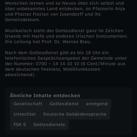
Menschen lernen und so Neues über sich selbst und
über unbekanntes Land entdecken, so Pfarrerin Anja
n
und Pfarrer Florian von Issendorff und ihr
Gemeindeteam.
z
Musikalisch steht der Gottesdienst ganz im Zeichen
Irlands mit Harfe und anderen irischen Instrumenten.
e
Die Leitung hat Prof. Dr. Werner Blau.
Nach dem Gottesdienst gibt es bis 18 Uhr ein
r
telefonisches Gesprächsangebot der Gemeinde unter
der Nummer: 0700 – 14 14 10 10 (6 Cent/Minute aus
f
dem deutschen Festnetz, Mobilfunkkosten
abweichend).
a
Ähnliche Inhalte entdecken
h
Gesellschaft
Gottesdienst
anregend
r
Untertitel
Deutsche Gebärdensprache
FSK 6
Gottesdienste
u