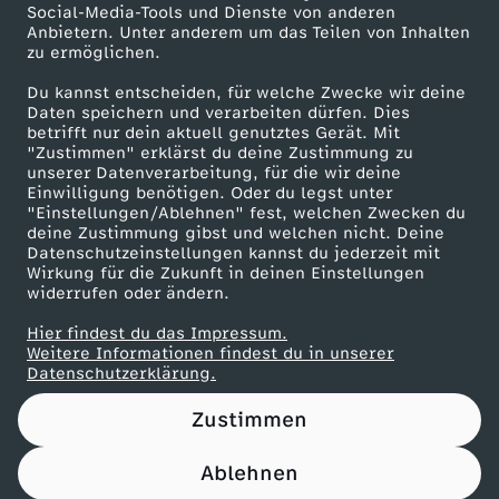
Social-Media-Tools und Dienste von anderen
Anbietern. Unter anderem um das Teilen von Inhalten
Karriere
zu ermöglichen.
Presseportal
Du kannst entscheiden, für welche Zwecke wir deine
ZDF goes Schule
Daten speichern und verarbeiten dürfen. Dies
betrifft nur dein aktuell genutztes Gerät. Mit
Werbefernsehen
"Zustimmen" erklärst du deine Zustimmung zu
unserer Datenverarbeitung, für die wir deine
Mainzelmännchen
Einwilligung benötigen. Oder du legst unter
"Einstellungen/Ablehnen" fest, welchen Zwecken du
deine Zustimmung gibst und welchen nicht. Deine
Datenschutzeinstellungen kannst du jederzeit mit
Wirkung für die Zukunft in deinen Einstellungen
widerrufen oder ändern.
Hier findest du das Impressum.
Partner
Weitere Informationen findest du in unserer
Datenschutzerklärung.
Zustimmen
Ablehnen
Nutzungsbedingungen
Datenschutz
Datenschutz-Einstellungen