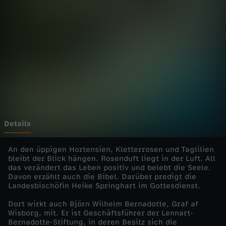
i
Wechseln zu: ZDFheute
e
n
s
t
e
Details
-
An den üppigen Hortensien, Kletterrosen und Taglilien
bleibt der Blick hängen. Rosenduft liegt in der Luft. All
das verändert das Leben positiv und belebt die Seele.
S
Davon erzählt auch die Bibel. Darüber predigt die
Landesbischöfin Heike Springhart im Gottesdienst.
c
Dort wirkt auch Björn Wilhelm Bernadotte, Graf af
Wisborg, mit. Er ist Geschäftsführer der Lennart-
h
Bernadotte-Stiftung, in deren Besitz sich die