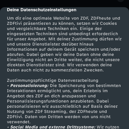
h
Deine Datenschutzeinstellungen
cmp-dialog-description
Um dir eine optimale Website von ZDF, ZDFheute und
t
ZDFtivi präsentieren zu können, setzen wir Cookies
und vergleichbare Techniken ein. Einige der
e
eingesetzten Techniken sind unbedingt erforderlich
für unser Angebot. Mit deiner Zustimmung dürfen wir
Mehr ZDF
Service
und unsere Dienstleister darüber hinaus
n
Informationen auf deinem Gerät speichern und/oder
ZDF-Apps
ZDFmitreden
abrufen. Dabei geben wir deine Daten ohne deine
Einwilligung nicht an Dritte weiter, die nicht unsere
Smart TV
Kontakt zum ZDF
direkten Dienstleister sind. Wir verwenden deine
Daten auch nicht zu kommerziellen Zwecken.
ZDFtext
Tickets
Zustimmungspflichtige Datenverarbeitung
Livestreams
Zuschauerservice
• Personalisierung:
Die Speicherung von bestimmten
Sendungen A-Z
Hilfe
Interaktionen ermöglicht uns, dein Erlebnis im
Angebot des ZDF an dich anzupassen und
TV-Programm
Personalisierungsfunktionen anzubieten. Dabei
personalisieren wir ausschließlich auf Basis deiner
Nutzung von ZDF Streaming, der ZDFheute und
ZDFtivi. Daten von Dritten werden von uns nicht
Das ZDF
verwendet.
• Social Media und externe Drittsysteme:
Wir nutzen
ZDF Unternehmen