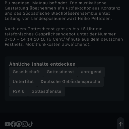
Blumeninsel Mainau befindet. Die musikalische
Gestaltung übernehmen ein Projektchor aus Konstanz
ö
und das Südbadische Blechbläserensemble unter
Leitung von Landesposaunenwart Heiko Petersen.
n
Nach dem Gottesdienst gibt es bis 18 Uhr ein
telefonisches Gesprächsangebot unter der Nummer
e
0700 – 14 14 10 10 (6 Cent/Minute aus dem deutschen
Festnetz, Mobilfunkkosten abweichend).
A
Ähnliche Inhalte entdecken
u
Gesellschaft
Gottesdienst
anregend
s
Untertitel
Deutsche Gebärdensprache
FSK 6
Gottesdienste
s
i
c