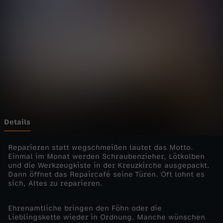
i
Wechseln zu: ZDFheute
e
n
s
t
e
Details
-
Reparieren statt wegschmeißen lautet das Motto.
Einmal im Monat werden Schraubenzieher, Lötkolben
und die Werkzeugkiste in der Kreuzkirche ausgepackt.
"
Dann öffnet das Repaircafé seine Türen. Oft lohnt es
sich, Altes zu reparieren.
D
Ehrenamtliche bringen den Föhn oder die
a
Lieblingskette wieder in Ordnung. Manche wünschen