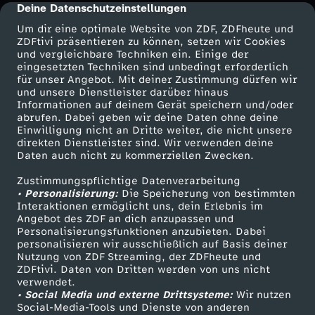
Deine Datenschutzeinstellungen
cmp-dialog-description
a
Um dir eine optimale Website von ZDF, ZDFheute und
ZDFtivi präsentieren zu können, setzen wir Cookies
s
und vergleichbare Techniken ein. Einige der
eingesetzten Techniken sind unbedingt erforderlich
für unser Angebot. Mit deiner Zustimmung dürfen wir
!
Mehr ZDF
Service
und unsere Dienstleister darüber hinaus
Informationen auf deinem Gerät speichern und/oder
"
ZDF-Apps
ZDFmitreden
abrufen. Dabei geben wir deine Daten ohne deine
Einwilligung nicht an Dritte weiter, die nicht unsere
Smart TV
Kontakt zum ZDF
direkten Dienstleister sind. Wir verwenden deine
Daten auch nicht zu kommerziellen Zwecken.
ZDFtext
Tickets
Zustimmungspflichtige Datenverarbeitung
Livestreams
Zuschauerservice
• Personalisierung:
Die Speicherung von bestimmten
Sendungen A-Z
Hilfe
Interaktionen ermöglicht uns, dein Erlebnis im
Angebot des ZDF an dich anzupassen und
TV-Programm
Personalisierungsfunktionen anzubieten. Dabei
personalisieren wir ausschließlich auf Basis deiner
Nutzung von ZDF Streaming, der ZDFheute und
ZDFtivi. Daten von Dritten werden von uns nicht
Das ZDF
verwendet.
• Social Media und externe Drittsysteme:
Wir nutzen
ZDF Unternehmen
Social-Media-Tools und Dienste von anderen