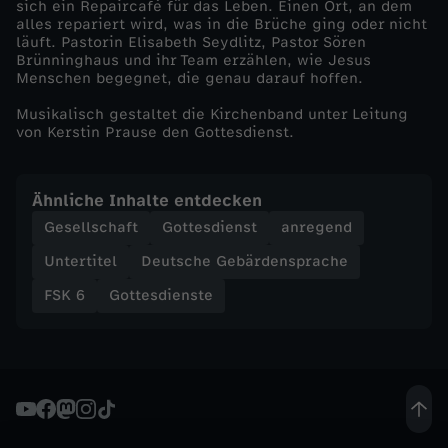
sich ein Repaircafé für das Leben. Einen Ort, an dem
alles repariert wird, was in die Brüche ging oder nicht
g
läuft. Pastorin Elisabeth Seydlitz, Pastor Sören
Brünninghaus und ihr Team erzählen, wie Jesus
Menschen begegnet, die genau darauf hoffen.
e
Musikalisch gestaltet die Kirchenband unter Leitung
h
von Kerstin Prause den Gottesdienst.
t
Ähnliche Inhalte entdecken
n
Gesellschaft
Gottesdienst
anregend
Untertitel
Deutsche Gebärdensprache
o
FSK 6
Gottesdienste
c
h
w