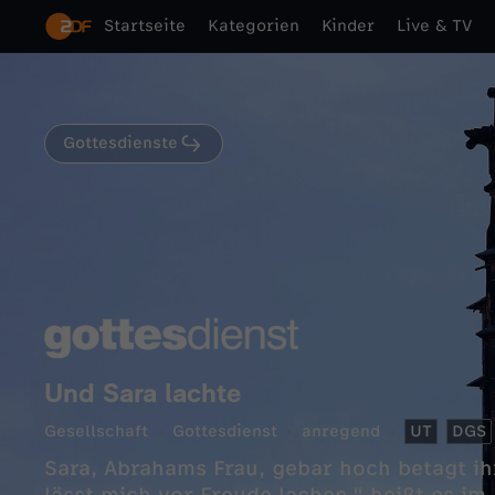
Startseite
Kategorien
Kinder
Live & TV
Gottesdienste
Und Sara lachte
Gesellschaft
Gottesdienst
anregend
UT
DGS
Sara, Abrahams Frau, gebar hoch betagt ih