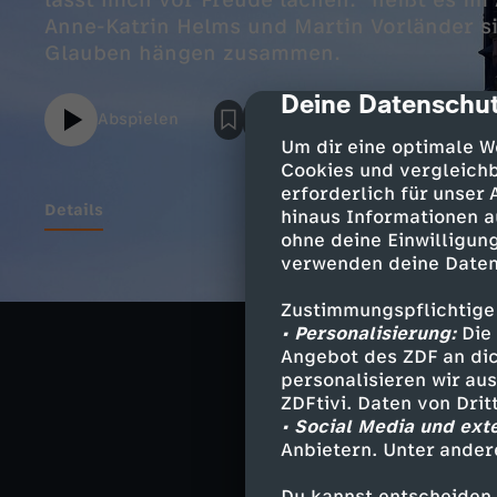
lässt mich vor Freude lachen." heißt es im
Anne-Katrin Helms und Martin Vorländer s
Glauben hängen zusammen.
Deine Datenschut
cmp-dialog-des
Abspielen
Um dir eine optimale W
Cookies und vergleichb
erforderlich für unser
Details
hinaus Informationen a
ohne deine Einwilligung
verwenden deine Daten
In der Bibel wi
Zustimmungspflichtige
bestätigt: Lach
• Personalisierung:
Die 
Martin Vorlände
Angebot des ZDF an dic
Kleffner.
personalisieren wir au
ZDFtivi. Daten von Dri
• Social Media und ext
Anbietern. Unter ander
Der Kinderchor 
Helms und Kant
Du kannst entscheiden,