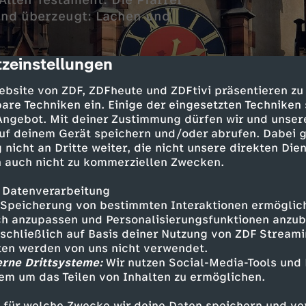
 Alten Testament. Die Pfarrer
ind überzeugt: Lachen und
zeinstellungen
cription
ebsite von ZDF, ZDFheute und ZDFtivi präsentieren zu
are Techniken ein. Einige der eingesetzten Techniken
 Angebot. Mit deiner Zustimmung dürfen wir und unser
uf deinem Gerät speichern und/oder abrufen. Dabei 
 nicht an Dritte weiter, die nicht unsere direkten Dien
 auch nicht zu kommerziellen Zwecken.
rd Lachen erwähnt. Auch Gott lacht. Und die Wi
 Datenverarbeitung
en erleichtert das Leben. Darüber reden Johan
Speicherung von bestimmten Interaktionen ermöglicht
r mit der Sprecherin, Stimm-Coachin und Schau
h anzupassen und Personalisierungsfunktionen anzub
sschließlich auf Basis deiner Nutzung von ZDF Stream
tten werden von uns nicht verwendet.
erne Drittsysteme:
Wir nutzen Social-Media-Tools und
em um das Teilen von Inhalten zu ermöglichen.
der Erlösergemeinde Oberrad unter Leitung vo
or Andreas Köhs verantworten den Gottesdienst
 für welche Zwecke wir deine Daten speichern und ver