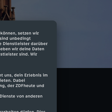
 können, setzen wir
 sind unbedingt
e Dienstleister darüber
geben wir deine Daten
stleister sind. Wir
ssenschaft
na Bergner und
 uns, dein Erlebnis im
spielerin Tinka
ieten. Dabei
ing, der ZDFheute und
 Dienste von anderen
n Matthias
 musikalisch.
arbeiten dürfen. Dies