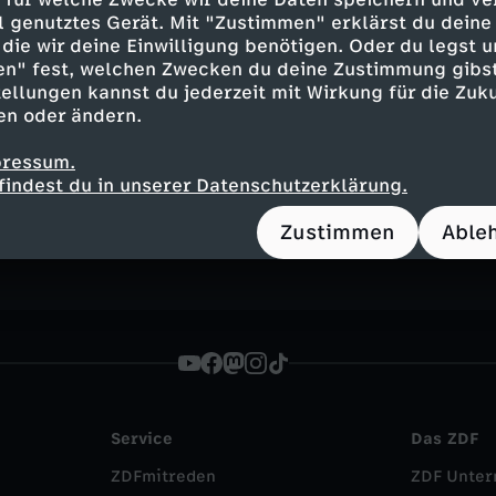
ell genutztes Gerät. Mit "Zustimmen" erklärst du dein
die wir deine Einwilligung benötigen. Oder du legst u
en" fest, welchen Zwecken du deine Zustimmung gibst
ellungen kannst du jederzeit mit Wirkung für die Zuku
Inhalte entdecken
en oder ändern.
t
Gottesdienst
anregend
Untertitel
pressum.
findest du in unserer Datenschutzerklärung.
ebärdensprache
FSK 6
Gottesdienste
Zustimmen
Able
Service
Das ZDF
ZDFmitreden
ZDF Unte