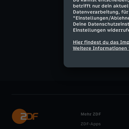
betrifft nur dein aktu
Datenverarbeitung, für 
"Einstellungen/Ablehn
Deine Datenschutzeinst
Ähnliche 
Einstellungen widerruf
Gesellschaf
Hier findest du das Im
Weitere Informationen 
Deutsche G
Mehr ZDF
ZDF-Apps