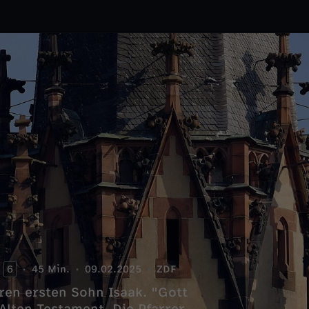
6
45 Min.
09.02.2025
ZDF
ren ersten Sohn Isaak. "Gott