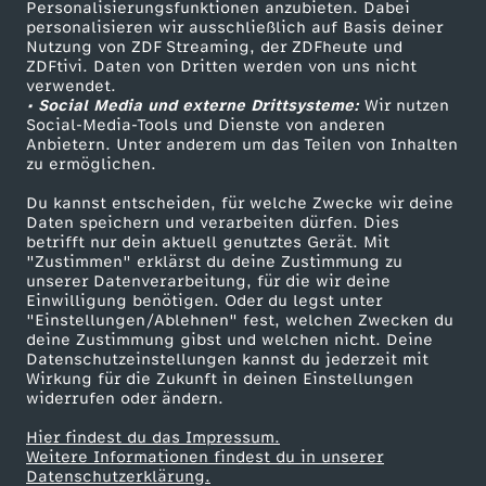
n
Personalisierungsfunktionen anzubieten. Dabei
personalisieren wir ausschließlich auf Basis deiner
Nutzung von ZDF Streaming, der ZDFheute und
f
ZDFtivi. Daten von Dritten werden von uns nicht
Das ZDF
verwendet.
• Social Media und externe Drittsysteme:
r
Wir nutzen
ZDF Unternehmen
Social-Media-Tools und Dienste von anderen
Anbietern. Unter anderem um das Teilen von Inhalten
Karriere
a
zu ermöglichen.
Presseportal
Du kannst entscheiden, für welche Zwecke wir deine
g
ZDF goes Schule
Daten speichern und verarbeiten dürfen. Dies
betrifft nur dein aktuell genutztes Gerät. Mit
Werbefernsehen
"Zustimmen" erklärst du deine Zustimmung zu
t
unserer Datenverarbeitung, für die wir deine
Mainzelmännchen
Einwilligung benötigen. Oder du legst unter
"Einstellungen/Ablehnen" fest, welchen Zwecken du
deine Zustimmung gibst und welchen nicht. Deine
Datenschutzeinstellungen kannst du jederzeit mit
Wirkung für die Zukunft in deinen Einstellungen
widerrufen oder ändern.
Hier findest du das Impressum.
Partner
Weitere Informationen findest du in unserer
Datenschutzerklärung.