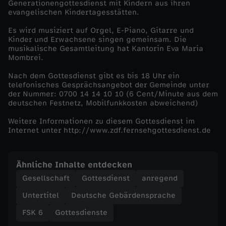
Generationengottesdienst mit Kindern aus ihren
evangelischen Kindertagesstätten.
n
Es wird musiziert auf Orgel, E-Piano, Gitarre und
Kinder und Erwachsene singen gemeinsam. Die
d
musikalische Gesamtleitung hat Kantorin Eva Maria
Mombrei.
e
Nach dem Gottesdienst gibt es bis 18 Uhr ein
telefonisches Gesprächsangebot der Gemeinde unter
i
der Nummer: 0700 14 14 10 10 (6 Cent/Minute aus dem
deutschen Festnetz, Mobilfunkkosten abweichend)
n
Weitere Informationen zu diesem Gottesdienst im
Internet unter http://www.zdf.fernsehgottesdienst.de
K
i
Ähnliche Inhalte entdecken
Gesellschaft
Gottesdienst
anregend
n
Untertitel
Deutsche Gebärdensprache
d
FSK 6
Gottesdienste