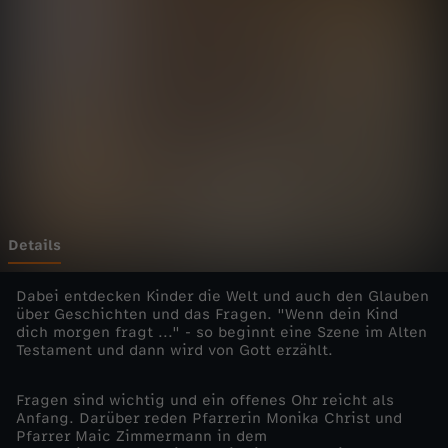
i
e
n
s
t
e
Details
-
Dabei entdecken Kinder die Welt und auch den Glauben
über Geschichten und das Fragen. "Wenn dein Kind
dich morgen fragt ..." - so beginnt eine Szene im Alten
W
Testament und dann wird von Gott erzählt.
e
Fragen sind wichtig und ein offenes Ohr reicht als
Anfang. Darüber reden Pfarrerin Monika Christ und
n
Pfarrer Maic Zimmermann in dem