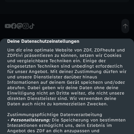
d
i
c
Deine Datenschutzeinstellungen
cmp-dialog-description
h
Um dir eine optimale Website von ZDF, ZDFheute und
ZDFtivi präsentieren zu können, setzen wir Cookies
und vergleichbare Techniken ein. Einige der
m
eingesetzten Techniken sind unbedingt erforderlich
für unser Angebot. Mit deiner Zustimmung dürfen wir
Mehr ZDF
Service
und unsere Dienstleister darüber hinaus
o
Informationen auf deinem Gerät speichern und/oder
ZDF-Apps
ZDFmitreden
abrufen. Dabei geben wir deine Daten ohne deine
r
Einwilligung nicht an Dritte weiter, die nicht unsere
Smart TV
Kontakt zum ZDF
direkten Dienstleister sind. Wir verwenden deine
Daten auch nicht zu kommerziellen Zwecken.
ZDFtext
Tickets
g
Zustimmungspflichtige Datenverarbeitung
Livestreams
Zuschauerservice
• Personalisierung:
e
Die Speicherung von bestimmten
Sendungen A-Z
Hilfe
Interaktionen ermöglicht uns, dein Erlebnis im
Angebot des ZDF an dich anzupassen und
TV-Programm