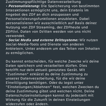
Zustimmungspflichtige Datenverarbeitung
Livestreams
Zuschauerservice
• Personalisierung:
Die Speicherung von bestimmten
Sendungen A-Z
Hilfe
Interaktionen ermöglicht uns, dein Erlebnis im
Angebot des ZDF an dich anzupassen und
TV-Programm
Personalisierungsfunktionen anzubieten. Dabei
personalisieren wir ausschließlich auf Basis deiner
Nutzung von ZDF Streaming, der ZDFheute und
ZDFtivi. Daten von Dritten werden von uns nicht
Das ZDF
verwendet.
• Social Media und externe Drittsysteme:
Wir nutzen
ZDF Unternehmen
Social-Media-Tools und Dienste von anderen
Anbietern. Unter anderem um das Teilen von Inhalten
Karriere
zu ermöglichen.
Presseportal
Du kannst entscheiden, für welche Zwecke wir deine
ZDF goes Schule
Daten speichern und verarbeiten dürfen. Dies
betrifft nur dein aktuell genutztes Gerät. Mit
Werbefernsehen
"Zustimmen" erklärst du deine Zustimmung zu
unserer Datenverarbeitung, für die wir deine
Mainzelmännchen
Einwilligung benötigen. Oder du legst unter
"Einstellungen/Ablehnen" fest, welchen Zwecken du
deine Zustimmung gibst und welchen nicht. Deine
Datenschutzeinstellungen kannst du jederzeit mit
Wirkung für die Zukunft in deinen Einstellungen
widerrufen oder ändern.