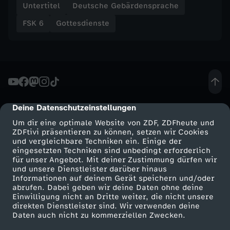
Untertitel
Deutsche Gebärdensprache
o
FSK 6
Gottesdienste
h
n
e
Deine Datenschutzeinstellungen
cmp-dialog-description
H
Um dir eine optimale Website von ZDF, ZDFheute und
ZDFtivi präsentieren zu können, setzen wir Cookies
ä
und vergleichbare Techniken ein. Einige der
eingesetzten Techniken sind unbedingt erforderlich
r
für unser Angebot. Mit deiner Zustimmung dürfen wir
Mehr ZDF
Service
und unsere Dienstleister darüber hinaus
Informationen auf deinem Gerät speichern und/oder
t
ZDF-Apps
ZDFmitreden
abrufen. Dabei geben wir deine Daten ohne deine
Einwilligung nicht an Dritte weiter, die nicht unsere
Smart TV
Kontakt zum ZDF
direkten Dienstleister sind. Wir verwenden deine
e
Daten auch nicht zu kommerziellen Zwecken.
ZDFtext
Tickets