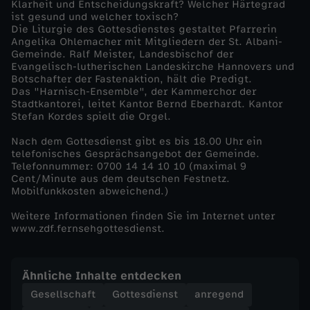
Klarheit und Entscheidungskraft? Welcher Härtegrad
ist gesund und welcher toxisch?
b
Die Liturgie des Gottesdienstes gestaltet Pfarrerin
Angelika Ohlemacher mit Mitgliedern der St. Albani-
Gemeinde. Ralf Meister, Landesbischof der
e
Evangelisch-lutherischen Landeskirche Hannovers und
Botschafter der Fastenaktion, hält die Predigt.
n
Das "Harnisch-Ensemble", der Kammerchor der
Stadtkantorei, leitet Kantor Bernd Eberhardt. Kantor
Stefan Kordes spielt die Orgel.
W
Nach dem Gottesdienst gibt es bis 18.00 Uhr ein
telefonisches Gesprächsangebot der Gemeinde.
o
Telefonnummer: 0700 14 14 10 10 (maximal 9
Cent/Minute aus dem deutschen Festnetz.
c
Mobilfunkkosten abweichend.)
Weitere Informationen finden Sie im Internet unter
h
www.zdf.fernsehgottesdienst.
e
Ähnliche Inhalte entdecken
n
Gesellschaft
Gottesdienst
anregend