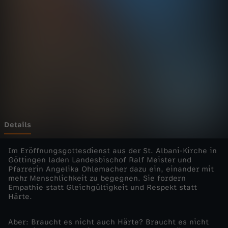
i
e
n
s
t
e
Details
-
Im Eröffnungsgottesdienst aus der St. Albani-Kirche in
Göttingen laden Landesbischof Ralf Meister und
Pfarrerin Angelika Ohlemacher dazu ein, einander mit
S
mehr Menschlichkeit zu begegnen. Sie fordern
Empathie statt Gleichgültigkeit und Respekt statt
i
Härte.
e
Aber: Braucht es nicht auch Härte? Braucht es nicht