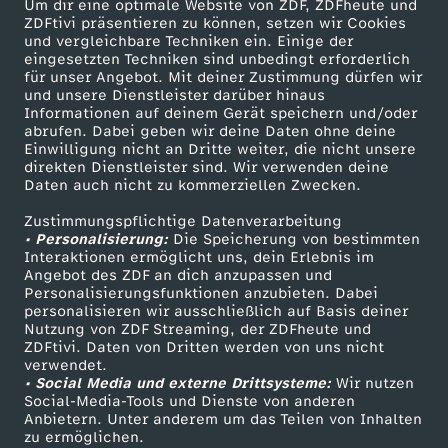
Um dir eine optimale Website von ZDF, ZDFheute und
ZDFtivi präsentieren zu können, setzen wir Cookies
und vergleichbare Techniken ein. Einige der
eingesetzten Techniken sind unbedingt erforderlich
für unser Angebot. Mit deiner Zustimmung dürfen wir
Mehr ZDF
Service
und unsere Dienstleister darüber hinaus
Informationen auf deinem Gerät speichern und/oder
ZDF-Apps
ZDFmitreden
abrufen. Dabei geben wir deine Daten ohne deine
Einwilligung nicht an Dritte weiter, die nicht unsere
Smart TV
Kontakt zum ZDF
direkten Dienstleister sind. Wir verwenden deine
Daten auch nicht zu kommerziellen Zwecken.
ZDFtext
Tickets
Zustimmungspflichtige Datenverarbeitung
Livestreams
Zuschauerservice
• Personalisierung:
Die Speicherung von bestimmten
Sendungen A-Z
Hilfe
Interaktionen ermöglicht uns, dein Erlebnis im
Angebot des ZDF an dich anzupassen und
TV-Programm
Personalisierungsfunktionen anzubieten. Dabei
personalisieren wir ausschließlich auf Basis deiner
Nutzung von ZDF Streaming, der ZDFheute und
ZDFtivi. Daten von Dritten werden von uns nicht
Das ZDF
verwendet.
• Social Media und externe Drittsysteme:
Wir nutzen
ZDF Unternehmen
Social-Media-Tools und Dienste von anderen
Anbietern. Unter anderem um das Teilen von Inhalten
Karriere
zu ermöglichen.