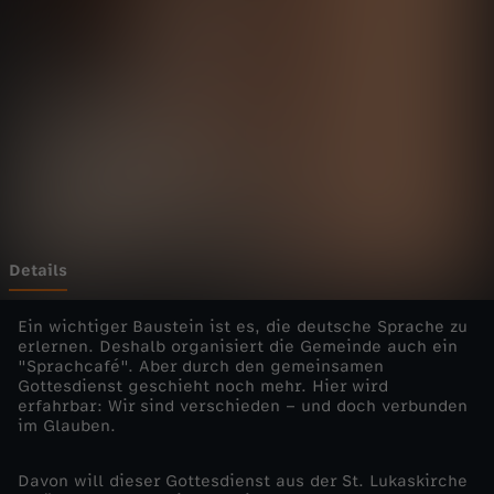
i
Wechseln zu: ZDFheute
e
n
s
t
e
Details
-
Ein wichtiger Baustein ist es, die deutsche Sprache zu
erlernen. Deshalb organisiert die Gemeinde auch ein
"Sprachcafé". Aber durch den gemeinsamen
A
Gottesdienst geschieht noch mehr. Hier wird
erfahrbar: Wir sind verschieden – und doch verbunden
n
im Glauben.
g
Davon will dieser Gottesdienst aus der St. Lukaskirche