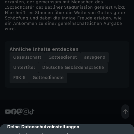
erzählen, der gemeinsam mit Menschen des
„Sprachcafé“ der Berliner Stadtmission gefeiert wird:
e
Hier heißt es Staunen über die Weite von Gottes guter
Schöpfung und dabei die innige Freude erleben, wie
ein Ankommen zu einer gemeinschaftlichen Aufgabe
k
wird.
o
Ähnliche Inhalte entdecken
m
Gesellschaft
Gottesdienst
anregend
Untertitel
Deutsche Gebärdensprache
m
FSK 6
Gottesdienste
e
n
Deine Datenschutzeinstellungen
cmp-dialog-description