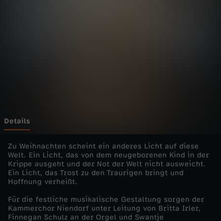
i
e
n
s
t
e
Details
-
Zu Weihnachten scheint ein anderes Licht auf diese
Welt. Ein Licht, das von dem neugeborenen Kind in der
Krippe ausgeht und der Not der Welt nicht ausweicht.
I
Ein Licht, das Trost zu den Traurigen bringt und
Hoffnung verheißt.
n
Für die festliche musikalische Gestaltung sorgen der
Kammerchor Niendorf unter Leitung von Britta Irler,
n
Finnegan Schulz an der Orgel und Swantje