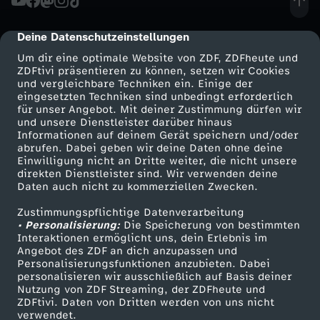
Deine Datenschutzeinstellungen
cmp-dialog-description
Um dir eine optimale Website von ZDF, ZDFheute und
ZDFtivi präsentieren zu können, setzen wir Cookies
und vergleichbare Techniken ein. Einige der
eingesetzten Techniken sind unbedingt erforderlich
für unser Angebot. Mit deiner Zustimmung dürfen wir
Mehr ZDF
Service
und unsere Dienstleister darüber hinaus
Informationen auf deinem Gerät speichern und/oder
ZDF-Apps
ZDFmitreden
abrufen. Dabei geben wir deine Daten ohne deine
Einwilligung nicht an Dritte weiter, die nicht unsere
Smart TV
Kontakt zum ZDF
direkten Dienstleister sind. Wir verwenden deine
Daten auch nicht zu kommerziellen Zwecken.
ZDFtext
Tickets
Zustimmungspflichtige Datenverarbeitung
Livestreams
Zuschauerservice
• Personalisierung:
Die Speicherung von bestimmten
Sendungen A-Z
Hilfe
Interaktionen ermöglicht uns, dein Erlebnis im
Angebot des ZDF an dich anzupassen und
TV-Programm
Personalisierungsfunktionen anzubieten. Dabei
personalisieren wir ausschließlich auf Basis deiner
Nutzung von ZDF Streaming, der ZDFheute und
ZDFtivi. Daten von Dritten werden von uns nicht
Das ZDF
verwendet.