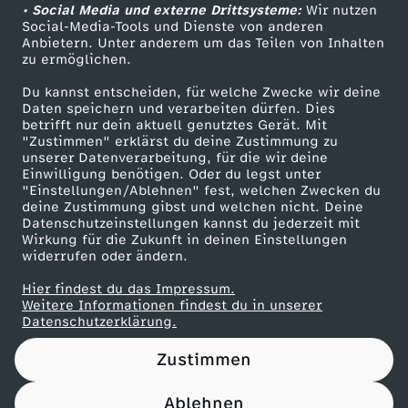
• Social Media und externe Drittsysteme:
Wir nutzen
ZDF Unternehmen
Social-Media-Tools und Dienste von anderen
Anbietern. Unter anderem um das Teilen von Inhalten
Karriere
zu ermöglichen.
Presseportal
Du kannst entscheiden, für welche Zwecke wir deine
ZDF goes Schule
Daten speichern und verarbeiten dürfen. Dies
betrifft nur dein aktuell genutztes Gerät. Mit
Werbefernsehen
"Zustimmen" erklärst du deine Zustimmung zu
unserer Datenverarbeitung, für die wir deine
Mainzelmännchen
Einwilligung benötigen. Oder du legst unter
"Einstellungen/Ablehnen" fest, welchen Zwecken du
deine Zustimmung gibst und welchen nicht. Deine
Datenschutzeinstellungen kannst du jederzeit mit
Wirkung für die Zukunft in deinen Einstellungen
widerrufen oder ändern.
Hier findest du das Impressum.
Partner
Weitere Informationen findest du in unserer
Datenschutzerklärung.
Zustimmen
Ablehnen