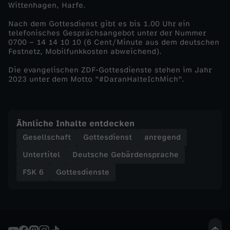
Wittenhagen, Harfe.
e
Nach dem Gottesdienst gibt es bis 1.00 Uhr ein
telefonisches Gesprächsangebot unter der Nummer
u
0700 – 14 14 10 10 (6 Cent/Minute aus dem deutschen
Festnetz, Mobilfunkkosten abweichend).
e
Die evangelischen ZDF-Gottesdienste stehen im Jahr
2023 unter dem Motto "#DaranHalteIchMich".
m
L
Ähnliche Inhalte entdecken
Gesellschaft
Gottesdienst
anregend
i
Untertitel
Deutsche Gebärdensprache
c
FSK 6
Gottesdienste
h
t