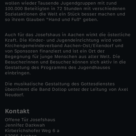
wollen wieder Tausende Jugendgruppen mit rund
100.000 Beteiligten in 72 Stunden mit verschiedenen
e
Sozialaktionen die Welt ein Stück besser machen und
so ihrem Glauben "Hand und Fuß" geben.
r
Auch für das Josefshaus in Aachen wirkt die österliche
L
Kraft. Die Kinder- und Jugendeinrichtung wird vom
Kirchengemeindeverband Aachen-Ost/Eilendorf und
von Sponsoren finanziert und ist ein Ort der
e
Begegnung für junge Menschen aus aller Welt. Die
Besucherinnen und Besucher können sich aktiv in die
Gestaltung des Programms des Jugendhauses
b
einbringen.
e
Die musikalische Gestaltung des Gottesdienstes
übernimmt die Band Dollop unter der Leitung von Axel
Neudorf.
n
Kontakt
-
Offene Tür Josefshaus
Jennifer Darkwah
m
Kirberichshofer Weg 6 a