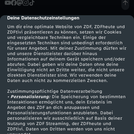
r
a
Deine Datenschutzeinstellungen
cmp-dialog-description
Um dir eine optimale Website von ZDF, ZDFheute und
f
ZDFtivi präsentieren zu können, setzen wir Cookies
und vergleichbare Techniken ein. Einige der
eingesetzten Techniken sind unbedingt erforderlich
t
für unser Angebot. Mit deiner Zustimmung dürfen wir
Mehr ZDF
Service
und unsere Dienstleister darüber hinaus
Informationen auf deinem Gerät speichern und/oder
ZDF-Apps
ZDFmitreden
abrufen. Dabei geben wir deine Daten ohne deine
Einwilligung nicht an Dritte weiter, die nicht unsere
Smart TV
Kontakt zum ZDF
direkten Dienstleister sind. Wir verwenden deine
Daten auch nicht zu kommerziellen Zwecken.
ZDFtext
Tickets
Zustimmungspflichtige Datenverarbeitung
Livestreams
Zuschauerservice
• Personalisierung:
Die Speicherung von bestimmten
Sendungen A-Z
Hilfe
Interaktionen ermöglicht uns, dein Erlebnis im
Angebot des ZDF an dich anzupassen und
TV-Programm
Personalisierungsfunktionen anzubieten. Dabei
personalisieren wir ausschließlich auf Basis deiner
Nutzung von ZDF Streaming, der ZDFheute und
ZDFtivi. Daten von Dritten werden von uns nicht
Das ZDF