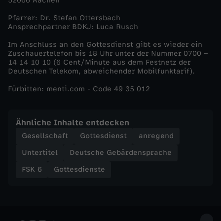
52066 Aachen
i
Pfarrer: Dr. Stefan Ottersbach
Ansprechpartner BDKJ: Luca Rusch
t
Im Anschluss an den Gottesdienst gibt es wieder ein
Zuschauertelefon bis 18 Uhr unter der Nummer 0700 –
g
14 14 10 10 (6 Cent/Minute aus dem Festnetz der
Deutschen Telekom, abweichender Mobilfunktarif).
r
Fürbitten: menti.com - Code 49 35 012
o
Ähnliche Inhalte entdecken
ß
Gesellschaft
Gottesdienst
anregend
e
Untertitel
Deutsche Gebärdensprache
FSK 6
Gottesdienste
r
K