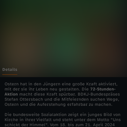
i
e
n
s
t
e
Details
-
Ostern hat in den Jüngern eine große Kraft aktiviert,
mit der sie ihr Leben neu gestalten. Die
72-Stunden-
Aktion
macht diese Kraft spürbar. BDKJ-Bundespräses
U
Stefan Ottersbach und die Mitfeiernden suchen Wege,
Ostern und die Auferstehung erfahrbar zu machen.
n
Die bundesweite Sozialaktion zeigt ein junges Bild von
Kirche in ihrer Vielfalt und steht unter dem Motto "Uns
s
schickt der Himmel". Vom 18. bis zum 21. April 2024