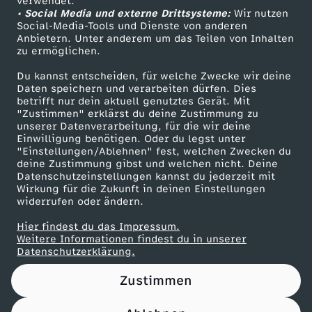
verwendet.
• Social Media und externe Drittsysteme:
Wir nutzen
ZDF Unternehmen
Social-Media-Tools und Dienste von anderen
Anbietern. Unter anderem um das Teilen von Inhalten
Karriere
zu ermöglichen.
Presseportal
Du kannst entscheiden, für welche Zwecke wir deine
ZDF goes Schule
Daten speichern und verarbeiten dürfen. Dies
betrifft nur dein aktuell genutztes Gerät. Mit
Werbefernsehen
"Zustimmen" erklärst du deine Zustimmung zu
unserer Datenverarbeitung, für die wir deine
Mainzelmännchen
Einwilligung benötigen. Oder du legst unter
"Einstellungen/Ablehnen" fest, welchen Zwecken du
deine Zustimmung gibst und welchen nicht. Deine
Datenschutzeinstellungen kannst du jederzeit mit
Wirkung für die Zukunft in deinen Einstellungen
widerrufen oder ändern.
Hier findest du das Impressum.
Partner
Weitere Informationen findest du in unserer
Datenschutzerklärung.
Zustimmen