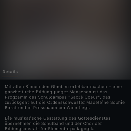
i
e
n
s
t
e
Details
-
Mit allen Sinnen den Glauben erlebbar machen – eine
ganzheitliche Bildung junger Menschen ist das
Programm des Schulcampus "Sacré Coeur", das
J
zurückgeht auf die Ordensschwester Madeleine Sophie
Barat und in Pressbaum bei Wien liegt.
e
Die musikalische Gestaltung des Gottesdienstes
übernehmen die Schulband und der Chor der
s
Bildungsanstalt für Elementarpädagogik.