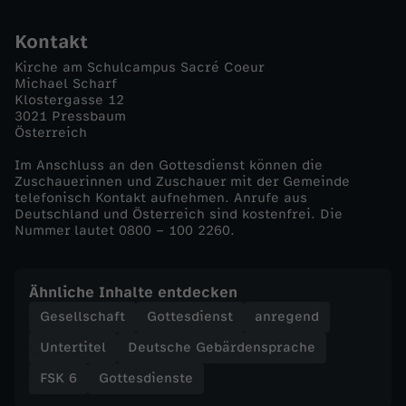
u
Kontakt
Kirche am Schulcampus Sacré Coeur
s
Michael Scharf
Klostergasse 12
3021 Pressbaum
k
Österreich
o
Im Anschluss an den Gottesdienst können die
Zuschauerinnen und Zuschauer mit der Gemeinde
telefonisch Kontakt aufnehmen. Anrufe aus
m
Deutschland und Österreich sind kostenfrei. Die
Nummer lautet 0800 – 100 2260.
m
Ähnliche Inhalte entdecken
t
Gesellschaft
Gottesdienst
anregend
u
Untertitel
Deutsche Gebärdensprache
FSK 6
Gottesdienste
n