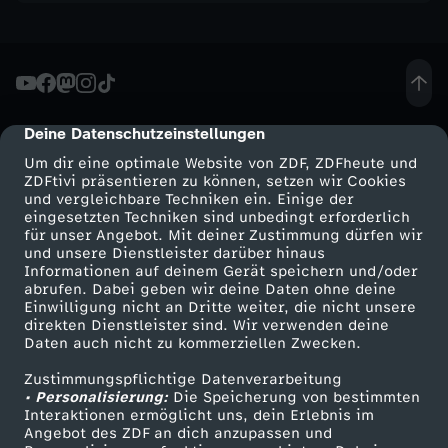
d
b
r
Deine Datenschutzeinstellungen
cmp-dialog-description
i
Um dir eine optimale Website von ZDF, ZDFheute und
ZDFtivi präsentieren zu können, setzen wir Cookies
und vergleichbare Techniken ein. Einige der
n
eingesetzten Techniken sind unbedingt erforderlich
für unser Angebot. Mit deiner Zustimmung dürfen wir
Mehr ZDF
Service
und unsere Dienstleister darüber hinaus
g
Informationen auf deinem Gerät speichern und/oder
ZDF-Apps
ZDFmitreden
abrufen. Dabei geben wir deine Daten ohne deine
t
Einwilligung nicht an Dritte weiter, die nicht unsere
Smart TV
Kontakt zum ZDF
direkten Dienstleister sind. Wir verwenden deine
Daten auch nicht zu kommerziellen Zwecken.
ZDFtext
Tickets
L
Zustimmungspflichtige Datenverarbeitung
Livestreams
Zuschauerservice
• Personalisierung:
Die Speicherung von bestimmten
i
Sendungen A-Z
Hilfe
Interaktionen ermöglicht uns, dein Erlebnis im
Angebot des ZDF an dich anzupassen und
TV-Programm