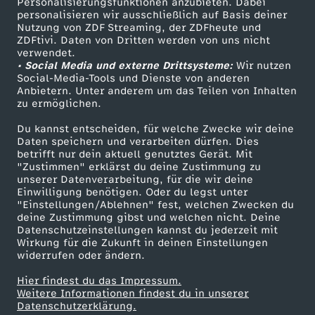
c
Personalisierungsfunktionen anzubieten. Dabei
personalisieren wir ausschließlich auf Basis deiner
Nutzung von ZDF Streaming, der ZDFheute und
h
ZDFtivi. Daten von Dritten werden von uns nicht
Das ZDF
verwendet.
• Social Media und externe Drittsysteme:
Wir nutzen
t
ZDF Unternehmen
Social-Media-Tools und Dienste von anderen
Anbietern. Unter anderem um das Teilen von Inhalten
Karriere
zu ermöglichen.
Presseportal
Du kannst entscheiden, für welche Zwecke wir deine
ZDF goes Schule
Daten speichern und verarbeiten dürfen. Dies
betrifft nur dein aktuell genutztes Gerät. Mit
Werbefernsehen
"Zustimmen" erklärst du deine Zustimmung zu
unserer Datenverarbeitung, für die wir deine
Mainzelmännchen
Einwilligung benötigen. Oder du legst unter
"Einstellungen/Ablehnen" fest, welchen Zwecken du
deine Zustimmung gibst und welchen nicht. Deine
Datenschutzeinstellungen kannst du jederzeit mit
Wirkung für die Zukunft in deinen Einstellungen
widerrufen oder ändern.
Hier findest du das Impressum.
Partner
Weitere Informationen findest du in unserer
Datenschutzerklärung.