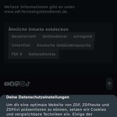
Weitere Informationen gibt es unter
www.zdf.fernsehgottesdienst.de.
Ähnliche Inhalte entdecken
Gesellschaft
Gottesdienst
anregend
Untertitel
Deutsche Gebärdensprache
FSK 6
Gottesdienste
Deine Datenschutzeinstellungen
cmp-dialog-description
Um dir eine optimale Website von ZDF, ZDFheute und
ZDFtivi präsentieren zu können, setzen wir Cookies
und vergleichbare Techniken ein. Einige der