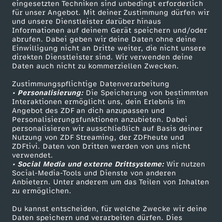
eingesetzten Techniken sind unbedingt erforderlich
für unser Angebot. Mit deiner Zustimmung dürfen wir
Mehr ZDF
Service
und unsere Dienstleister darüber hinaus
Informationen auf deinem Gerät speichern und/oder
ZDF-Apps
ZDFmitreden
abrufen. Dabei geben wir deine Daten ohne deine
Einwilligung nicht an Dritte weiter, die nicht unsere
Smart TV
Kontakt zum ZDF
direkten Dienstleister sind. Wir verwenden deine
Daten auch nicht zu kommerziellen Zwecken.
ZDFtext
Tickets
Zustimmungspflichtige Datenverarbeitung
Livestreams
Zuschauerservice
• Personalisierung:
Die Speicherung von bestimmten
Sendungen A-Z
Hilfe
Interaktionen ermöglicht uns, dein Erlebnis im
Angebot des ZDF an dich anzupassen und
TV-Programm
Personalisierungsfunktionen anzubieten. Dabei
personalisieren wir ausschließlich auf Basis deiner
Nutzung von ZDF Streaming, der ZDFheute und
ZDFtivi. Daten von Dritten werden von uns nicht
Das ZDF
verwendet.
• Social Media und externe Drittsysteme:
Wir nutzen
ZDF Unternehmen
Social-Media-Tools und Dienste von anderen
Anbietern. Unter anderem um das Teilen von Inhalten
Karriere
zu ermöglichen.
Presseportal
Du kannst entscheiden, für welche Zwecke wir deine
ZDF goes Schule
Daten speichern und verarbeiten dürfen. Dies