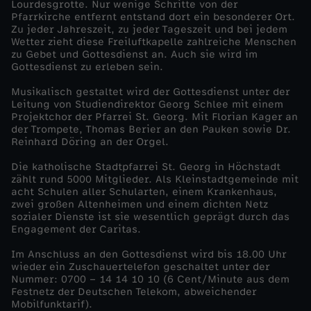
Lourdesgrotte. Nur wenige Schritte von der
Pfarrkirche entfernt entstand dort ein besonderer Ort.
m
Zu jeder Jahreszeit, zu jeder Tageszeit und bei jedem
Wetter zieht diese Freiluftkapelle zahlreiche Menschen
zu Gebet und Gottesdienst an. Auch sie wird im
t
Gottesdienst zu erleben sein.
u
Musikalisch gestaltet wird der Gottesdienst unter der
Leitung von Studiendirektor Georg Schlee mit einem
Projektchor der Pfarrei St. Georg. Mit Florian Kager an
n
der Trompete, Thomas Berier an den Pauken sowie Dr.
Reinhard Döring an der Orgel.
d
Die katholische Stadtpfarrei St. Georg in Höchstadt
zählt rund 5000 Mitglieder. Als Kleinstadtgemeinde mit
s
acht Schulen aller Schularten, einem Krankenhaus,
zwei großen Altenheimen und einem dichten Netz
sozialer Dienste ist sie wesentlich geprägt durch das
e
Engagement der Caritas.
Im Anschluss an den Gottesdienst wird bis 18.00 Uhr
h
wieder ein Zuschauertelefon geschaltet unter der
Nummer: 0700 – 14 14 10 10 (6 Cent/Minute aus dem
t
Festnetz der Deutschen Telekom, abweichender
Mobilfunktarif).