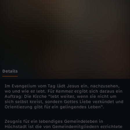
i
e
n
s
t
e
Details
-
Im Evangelium vom Tag lädt Jesus ein, nachzusehen,
wo und wie er lebt. Für Kemmer ergibt sich daraus ein
Auftrag: Die Kirche "lebt weiter, wenn sie nicht um
K
sich selbst kreist, sondern Gottes Liebe verkündet und
Orientierung gibt für ein gelingendes Leben".
o
Zeugnis für ein lebendiges Gemeindeleben in
m
Höchstadt ist die von Gemeindemitgliedern errichtete