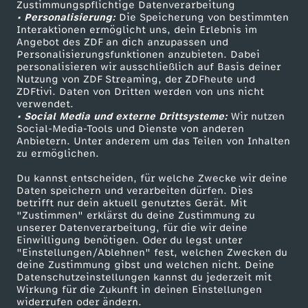
t
Zustimmungspflichtige Datenverarbeitung
Livestreams
Zuschauerservice
• Personalisierung:
Die Speicherung von bestimmten
Sendungen A-Z
Hilfe
Interaktionen ermöglicht uns, dein Erlebnis im
Angebot des ZDF an dich anzupassen und
TV-Programm
Personalisierungsfunktionen anzubieten. Dabei
personalisieren wir ausschließlich auf Basis deiner
Nutzung von ZDF Streaming, der ZDFheute und
ZDFtivi. Daten von Dritten werden von uns nicht
Das ZDF
verwendet.
• Social Media und externe Drittsysteme:
Wir nutzen
ZDF Unternehmen
Social-Media-Tools und Dienste von anderen
Anbietern. Unter anderem um das Teilen von Inhalten
Karriere
zu ermöglichen.
Presseportal
Du kannst entscheiden, für welche Zwecke wir deine
ZDF goes Schule
Daten speichern und verarbeiten dürfen. Dies
betrifft nur dein aktuell genutztes Gerät. Mit
Werbefernsehen
"Zustimmen" erklärst du deine Zustimmung zu
unserer Datenverarbeitung, für die wir deine
Mainzelmännchen
Einwilligung benötigen. Oder du legst unter
"Einstellungen/Ablehnen" fest, welchen Zwecken du
deine Zustimmung gibst und welchen nicht. Deine
Datenschutzeinstellungen kannst du jederzeit mit
Wirkung für die Zukunft in deinen Einstellungen
widerrufen oder ändern.