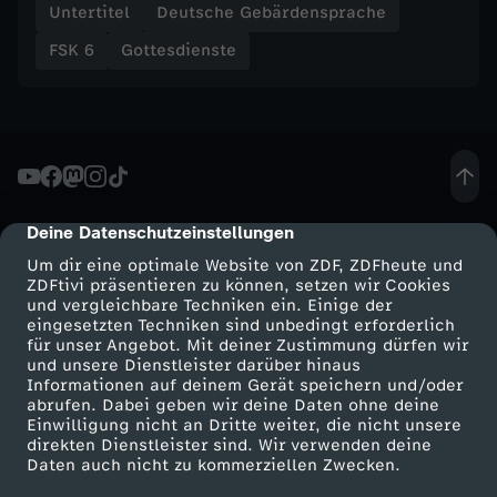
Untertitel
Deutsche Gebärdensprache
s
FSK 6
Gottesdienste
i
s
t
Deine Datenschutzeinstellungen
cmp-dialog-description
A
Um dir eine optimale Website von ZDF, ZDFheute und
ZDFtivi präsentieren zu können, setzen wir Cookies
d
und vergleichbare Techniken ein. Einige der
eingesetzten Techniken sind unbedingt erforderlich
v
für unser Angebot. Mit deiner Zustimmung dürfen wir
Mehr ZDF
Service
und unsere Dienstleister darüber hinaus
Informationen auf deinem Gerät speichern und/oder
e
ZDF-Apps
ZDFmitreden
abrufen. Dabei geben wir deine Daten ohne deine
Einwilligung nicht an Dritte weiter, die nicht unsere
Smart TV
Kontakt zum ZDF
direkten Dienstleister sind. Wir verwenden deine
n
Daten auch nicht zu kommerziellen Zwecken.
ZDFtext
Tickets