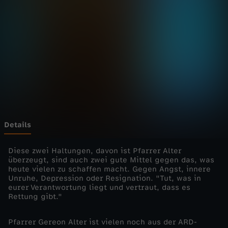
i
e
n
s
t
e
Details
-
Diese zwei Haltungen, davon ist Pfarrer Alter
überzeugt, sind auch zwei gute Mittel gegen das, was
heute vielen zu schaffen macht. Gegen Angst, innere
K
Unruhe, Depression oder Resignation. "Tut, was in
eurer Verantwortung liegt und vertraut, dass es
e
Rettung gibt."
i
Pfarrer Gereon Alter ist vielen noch aus der ARD-