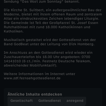
Sendung "Das Wort zum Sonntag" bekannt.
n
Die Kirche St. Suitbert, ein außergewöhnlicher Bau der
Moderne, bietet mit ihrem offenen Raum und zentralem
Altar ein eindrucksvolles Zeichen lebendiger Liturgie.
e
Die Gemeinde ist Teil der Großpfarrei St. Josef Essen
Ruhrhalbinsel mit rund 18.000 Katholikinnen und
P
Katholiken.
Musikalisch gestaltet wird der Gottesdienst von der
a
Band GodBeat unter der Leitung von Dirk Homberg.
Im Anschluss an den Gottesdienst wird wieder ein
n
Zuschauertelefon bis 18.00 Uhr angeboten: 0700
14141010 (6 ct./min. Festnetz Deutsche Telekom,
i
abweichender Mobilfunktarif).
Weitere Informationen im Internet unter
k
www.zdf.fernsehgottesdienst.de
!
Ähnliche Inhalte entdecken
E
Gesellschaft
Gottesdienst
anregend