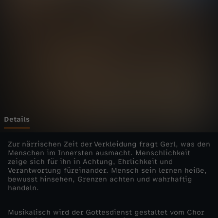
i
e
n
s
t
e
Details
-
Zur närrischen Zeit der Verkleidung fragt Gerl, was den
Menschen im Innersten ausmacht. Menschlichkeit
zeige sich für ihn in Achtung, Ehrlichkeit und
L
Verantwortung füreinander. Mensch sein lernen heiße,
bewusst hinsehen, Grenzen achten und wahrhaftig
e
handeln.
r
Musikalisch wird der Gottesdienst gestaltet vom Chor