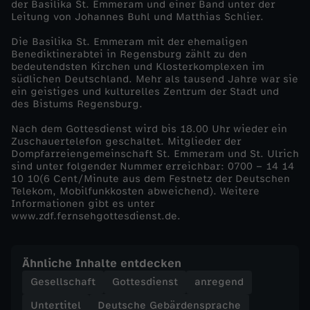
der Basilika St. Emmeram und einer Band unter der
Leitung von Johannes Buhl und Matthias Schlier.
n
Die Basilika St. Emmeram mit der ehemaligen
Benediktinerabtei in Regensburg zählt zu den
e
bedeutendsten Kirchen und Klosterkomplexen im
südlichen Deutschland. Mehr als tausend Jahre war sie
n
ein geistiges und kulturelles Zentrum der Stadt und
des Bistums Regensburg.
,
Nach dem Gottesdienst wird bis 18.00 Uhr wieder ein
Zuschauertelefon geschaltet. Mitglieder der
Dompfarreiengemeinschaft St. Emmeram und St. Ulrich
M
sind unter folgender Nummer erreichbar: 0700 – 14 14
10 10(6 Cent/Minute aus dem Festnetz der Deutschen
e
Telekom, Mobilfunkkosten abweichend). Weitere
Informationen gibt es unter
www.zdf.fernsehgottesdienst.de.
n
s
Ähnliche Inhalte entdecken
Gesellschaft
Gottesdienst
anregend
c
Untertitel
Deutsche Gebärdensprache