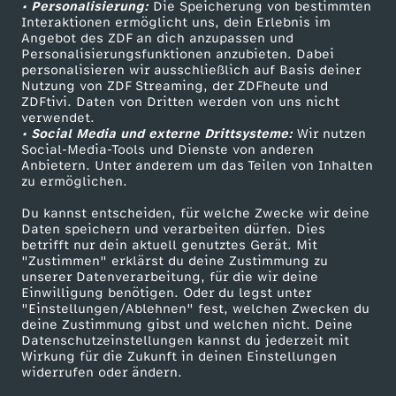
• Personalisierung:
Die Speicherung von bestimmten
Sendungen A-Z
Hilfe
Interaktionen ermöglicht uns, dein Erlebnis im
Angebot des ZDF an dich anzupassen und
TV-Programm
Personalisierungsfunktionen anzubieten. Dabei
personalisieren wir ausschließlich auf Basis deiner
Nutzung von ZDF Streaming, der ZDFheute und
ZDFtivi. Daten von Dritten werden von uns nicht
Das ZDF
verwendet.
• Social Media und externe Drittsysteme:
Wir nutzen
ZDF Unternehmen
Social-Media-Tools und Dienste von anderen
Anbietern. Unter anderem um das Teilen von Inhalten
Karriere
zu ermöglichen.
Presseportal
Du kannst entscheiden, für welche Zwecke wir deine
ZDF goes Schule
Daten speichern und verarbeiten dürfen. Dies
betrifft nur dein aktuell genutztes Gerät. Mit
Werbefernsehen
"Zustimmen" erklärst du deine Zustimmung zu
unserer Datenverarbeitung, für die wir deine
Mainzelmännchen
Einwilligung benötigen. Oder du legst unter
"Einstellungen/Ablehnen" fest, welchen Zwecken du
deine Zustimmung gibst und welchen nicht. Deine
Datenschutzeinstellungen kannst du jederzeit mit
Wirkung für die Zukunft in deinen Einstellungen
widerrufen oder ändern.