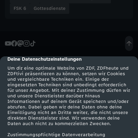
h
FSK 6
Gottesdienste
z
u
s
Deine Datenschutzeinstellungen
cmp-dialog-description
e
Um dir eine optimale Website von ZDF, ZDFheute und
ZDFtivi präsentieren zu können, setzen wir Cookies
und vergleichbare Techniken ein. Einige der
i
eingesetzten Techniken sind unbedingt erforderlich
für unser Angebot. Mit deiner Zustimmung dürfen wir
n
Mehr ZDF
Service
und unsere Dienstleister darüber hinaus
Informationen auf deinem Gerät speichern und/oder
ZDF-Apps
ZDFmitreden
abrufen. Dabei geben wir deine Daten ohne deine
Einwilligung nicht an Dritte weiter, die nicht unsere
Smart TV
Kontakt zum ZDF
direkten Dienstleister sind. Wir verwenden deine
Daten auch nicht zu kommerziellen Zwecken.
ZDFtext
Tickets
Zustimmungspflichtige Datenverarbeitung
Livestreams
Zuschauerservice