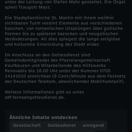
unter der Leitung von Stefan Mohr gestaltet. Die Orgel
spielt Traugott Mayr.
a
Die Stadtpfarrkirche St. Martin mit ihrem weithin
sichtbaren Turm vereint Elemente aus verschiedenen
m
Epochen, von romanischen Ursprüngen über gotische
Formen bis zu späteren barocken und neugotischen
m
Veränderungen. All dies spiegelt die lange religiöse
und kulturelle Entwicklung der Stadt wider.
e
Im Anschluss an den Gottesdienst sind
Gemeindemitglieder der Pfarreiengemeinschaft
Kaufbeuren und Mitarbeitende des Hilfswerks
n
Renovabis bis 18.00 Uhr unter der Nummer 0700
14141010 erreichbar (9 Cent/Minute aus dem Festnetz
w
der Deutschen Telekom, abweichender Mobilfunktarif).
Weitere Informationen gibt es unter
a
zdf.fernsehgottesdienst.de.
c
Ähnliche Inhalte entdecken
h
Gesellschaft
Gottesdienst
anregend