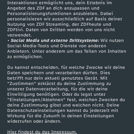
m
Sendungen A-Z
Hilfe
Interaktionen ermöglicht uns, dein Erlebnis im
Angebot des ZDF an dich anzupassen und
TV-Programm
Personalisierungsfunktionen anzubieten. Dabei
e
personalisieren wir ausschließlich auf Basis deiner
Nutzung von ZDF Streaming, der ZDFheute und
n
ZDFtivi. Daten von Dritten werden von uns nicht
Das ZDF
verwendet.
• Social Media und externe Drittsysteme:
Wir nutzen
ZDF Unternehmen
s
Social-Media-Tools und Dienste von anderen
Anbietern. Unter anderem um das Teilen von Inhalten
Karriere
zu ermöglichen.
c
Presseportal
Du kannst entscheiden, für welche Zwecke wir deine
ZDF goes Schule
h
Daten speichern und verarbeiten dürfen. Dies
betrifft nur dein aktuell genutztes Gerät. Mit
Werbefernsehen
"Zustimmen" erklärst du deine Zustimmung zu
l
unserer Datenverarbeitung, für die wir deine
Mainzelmännchen
Einwilligung benötigen. Oder du legst unter
"Einstellungen/Ablehnen" fest, welchen Zwecken du
i
deine Zustimmung gibst und welchen nicht. Deine
Datenschutzeinstellungen kannst du jederzeit mit
c
Wirkung für die Zukunft in deinen Einstellungen
widerrufen oder ändern.
h
Hier findest du das Impressum.