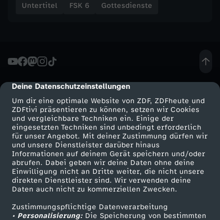
Untertitel
FSK 6
Gottesdienste
s
e
n
f
Deine Datenschutzeinstellungen
cmp-dialog-description
Um dir eine optimale Website von ZDF, ZDFheute und
ü
ZDFtivi präsentieren zu können, setzen wir Cookies
und vergleichbare Techniken ein. Einige der
r
eingesetzten Techniken sind unbedingt erforderlich
für unser Angebot. Mit deiner Zustimmung dürfen wir
Mehr ZDF
Service
und unsere Dienstleister darüber hinaus
e
Informationen auf deinem Gerät speichern und/oder
ZDF-Apps
ZDFmitreden
abrufen. Dabei geben wir deine Daten ohne deine
Einwilligung nicht an Dritte weiter, die nicht unsere
i
Smart TV
Kontakt zum ZDF
direkten Dienstleister sind. Wir verwenden deine
Daten auch nicht zu kommerziellen Zwecken.
ZDFtext
Tickets
n
Zustimmungspflichtige Datenverarbeitung
Livestreams
Zuschauerservice
• Personalisierung:
Die Speicherung von bestimmten