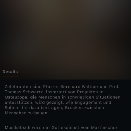
i
e
n
s
t
e
Details
-
Zelebranten sind Pfarrer Bernhard Waltner und Prof.
Thomas Schwartz. Inspiriert von Projekten in
Osteuropa, die Menschen in schwierigen Situationen
Z
unterstützen, wird gezeigt, wie Engagement und
Solidarität dazu beitragen, Brücken zwischen
u
Menschen zu bauen.
s
Musikalisch wird der Gottesdienst vom Martinschor