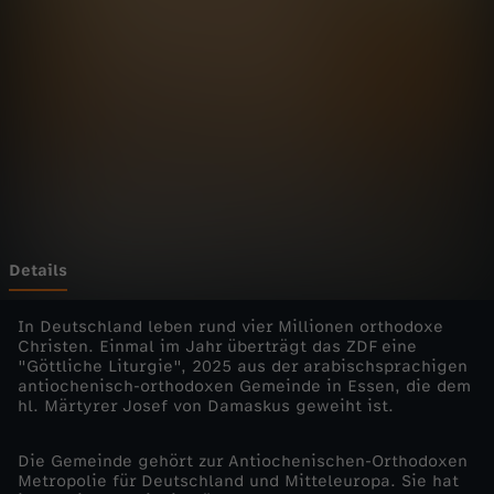
i
e
n
s
t
e
Details
-
In Deutschland leben rund vier Millionen orthodoxe
Christen. Einmal im Jahr überträgt das ZDF eine
"Göttliche Liturgie", 2025 aus der arabischsprachigen
O
antiochenisch-orthodoxen Gemeinde in Essen, die dem
hl. Märtyrer Josef von Damaskus geweiht ist.
r
Die Gemeinde gehört zur Antiochenischen-Orthodoxen
t
Metropolie für Deutschland und Mitteleuropa. Sie hat