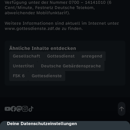
Verfügung unter der Nummer 0700 – 14141010 (6
t
Cent/Minute, Festnetz Deutsche Telekom,
abweichender Mobilfunktarif).
t
Weitere Informationen sind aktuell im Internet unter
www.gottesdienste.zdf.de zu finden.
e
s
Ähnliche Inhalte entdecken
Gesellschaft
Gottesdienst
anregend
d
Untertitel
Deutsche Gebärdensprache
i
FSK 6
Gottesdienste
e
n
s
Deine Datenschutzeinstellungen
cmp-dialog-description