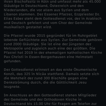
ihren Bischofssitz in Köln und umfasst mehr als 45.000
Gläubige in Deutschland, Österreich und den
h
Niederlanden, die vor allem aus Syrien und dem
Libanon stammen. Der Essener Pfarrer, Erzpriester Dr.
Elias Esber steht dem Gottesdienst vor, der in Arabisch
o
und Deutsch gefeiert und vom Chor der Gemeinde
musikalisch gestaltet wird.
d
Die Pfarrei wurde 2015 gegründet für im Ruhrgebiet
lebende Geflüchtete aus Syrien. Zur Gemeinde gehören
o
rund 2000 Gläubige. Sie ist eine der jüngsten der
Metropolie und zugleich auch eine der größten. Die
Pfarrei hat 2019 in der ehemaligen katholischen Kirche
x
Pax Christi in Essen-Bergerhausen eine Heimstatt
gefunden.
e
Der Gottesdienst erinnert an das erste Ökumenische
Konzil, das 325 in Nicäa stattfand. Damals setzte sich
r
die Mehrheit der rund 300 Bischöfe gegen eine
Denkströmung durch, die die Göttlichkeit Jesu
leugnete.
G
Im Anschluss an den Gottesdienst stehen Mitglieder
o
der Gemeinde und der Orthodoxen Kirche in
Deutschland bis 15.00 Uhr für Fragen am Telefon zur