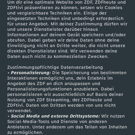
t
Um dir eine optimale Website von ZDF, ZDFheute und
ZDFtivi präsentieren zu können, setzen wir Cookies
und vergleichbare Techniken ein. Einige der
eingesetzten Techniken sind unbedingt erforderlich
für unser Angebot. Mit deiner Zustimmung dürfen wir
Mehr ZDF
Service
und unsere Dienstleister darüber hinaus
Informationen auf deinem Gerät speichern und/oder
ZDF-Apps
ZDFmitreden
abrufen. Dabei geben wir deine Daten ohne deine
Einwilligung nicht an Dritte weiter, die nicht unsere
Smart TV
Kontakt zum ZDF
direkten Dienstleister sind. Wir verwenden deine
Daten auch nicht zu kommerziellen Zwecken.
ZDFtext
Tickets
Zustimmungspflichtige Datenverarbeitung
Livestreams
Zuschauerservice
• Personalisierung:
Die Speicherung von bestimmten
Sendungen A-Z
Hilfe
Interaktionen ermöglicht uns, dein Erlebnis im
Angebot des ZDF an dich anzupassen und
TV-Programm
Personalisierungsfunktionen anzubieten. Dabei
personalisieren wir ausschließlich auf Basis deiner
Nutzung von ZDF Streaming, der ZDFheute und
ZDFtivi. Daten von Dritten werden von uns nicht
Das ZDF
verwendet.
• Social Media und externe Drittsysteme:
Wir nutzen
ZDF Unternehmen
Social-Media-Tools und Dienste von anderen
Anbietern. Unter anderem um das Teilen von Inhalten
Karriere
zu ermöglichen.