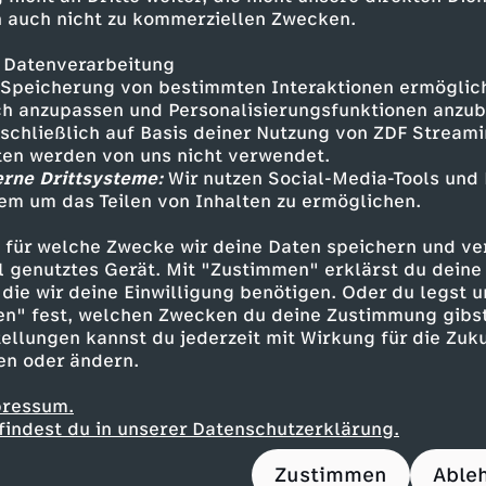
als Kathedrale der Eparchie (Diözese) von Düs
 auch nicht zu kommerziellen Zwecken.
iese wiederum gehört zum Serbischen Orthodox
rad. Sie wird seit 2018 von Metropolit Grigorije
 Datenverarbeitung
Speicherung von bestimmten Interaktionen ermöglicht
itet. Liturgie und Predigt stehen Priester Saša
h anzupassen und Personalisierungsfunktionen anzub
sschließlich auf Basis deiner Nutzung von ZDF Stream
rthodoxe Kirche geht auf den Patron der Düsse
tten werden von uns nicht verwendet.
 Erzbischof Sava (ca. 1169–1236). Sie bildet m
erne Drittsysteme:
Wir nutzen Social-Media-Tools und
chen eine Glaubensgemeinschaft von über 200 
em um das Teilen von Inhalten zu ermöglichen.
eit. Die orthodoxe Kirche gehört damit neben 
rche und dem Protestantismus zu den großen c
 für welche Zwecke wir deine Daten speichern und ver
ell genutztes Gerät. Mit "Zustimmen" erklärst du dein
 Das Christentum selbst ist geschätzt mit etwa
die wir deine Einwilligung benötigen. Oder du legst u
rößte Religionsgemeinschaft der Welt.
en" fest, welchen Zwecken du deine Zustimmung gibst
ellungen kannst du jederzeit mit Wirkung für die Zuku
 den Gottesdienst wird bis 15.00 Uhr wieder e
en oder ändern.
on geschaltet unter der Nummer: 0700 – 14 14
aus dem Festnetz der Deutschen Telekom, abw
pressum.
findest du in unserer Datenschutzerklärung.
Zustimmen
Able
tionen gibt es unter zdf.fernsehgottesdienst.d