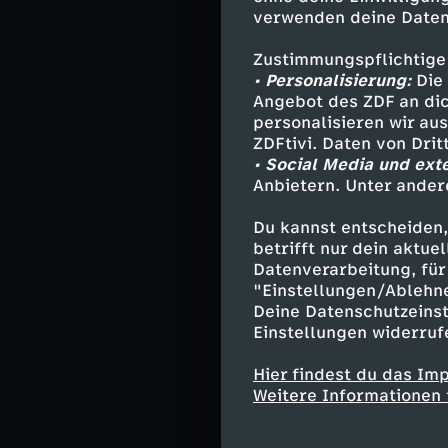
und dient auch 
verwenden deine Daten
Deutschland. D
mit Sitz in Belg
Zustimmungspflichtige
• Personalisierung:
Die 
Deutschland gele
Angebot des ZDF an dic
personalisieren wir au
Die serbische-o
ZDFtivi. Daten von Dri
zurück, den hl.
• Social Media und ext
orthodoxen Kir
Anbietern. Unter ander
Gläubigen weltw
katholischen Ki
Du kannst entscheiden,
betrifft nur dein aktu
Gemeinschaften.
Datenverarbeitung, für 
Gläubigen die g
"Einstellungen/Ablehn
Deine Datenschutzeinst
Im Anschluss an
Einstellungen widerruf
Zuschauertelef
9 Cent/Minute 
Hier findest du das Im
Mobilfunktarif).
Weitere Informationen 
Weitere Informa