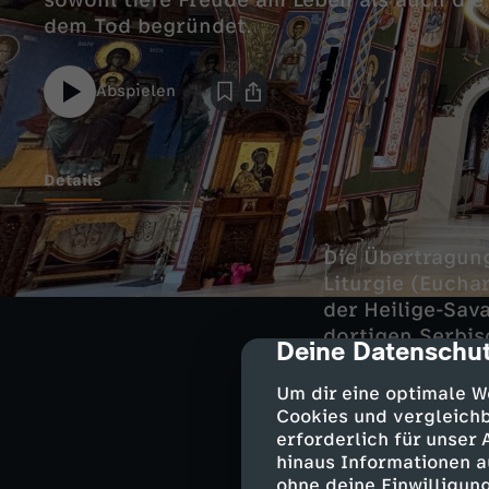
sowohl tiefe Freude am Leben als auch die
dem Tod begründet.
Abspielen
Details
Die Übertragung
Liturgie (Eucha
der Heilige-Sav
dortigen Serbi
Deine Datenschut
cmp-dialog-des
Um dir eine optimale W
Cookies und vergleichb
Die Düsseldorf
erforderlich für unser
hinaus Informationen a
Der Kirchenkomp
ohne deine Einwilligung