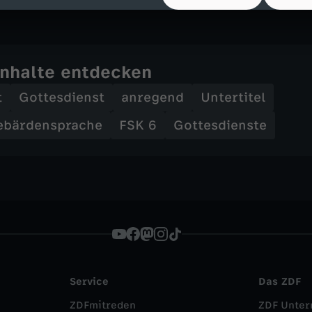
Inhalte entdecken
t
Gottesdienst
anregend
Untertitel
ebärdensprache
FSK 6
Gottesdienste
Service
Das ZDF
ZDFmitreden
ZDF Unte