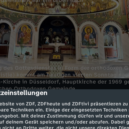
 Gewissheit auf ein Leben nach
 des Gottesdienstes in Form der orthodoxen G
ristie) kommt am heutigen vierten Sonntag nac
a-Kirche in Düsseldorf, Hauptkirche der 1969 
schen Orthodoxen Gemeinde.
zeinstellungen
cription
ebsite von ZDF, ZDFheute und ZDFtivi präsentieren zu
are Techniken ein. Einige der eingesetzten Techniken
er Gemeinde umfasst schätzungsweise 15.000 Mi
 Angebot. Mit deiner Zustimmung dürfen wir und unser
uf deinem Gerät speichern und/oder abrufen. Dabei 
lex ist zudem der größte serbische-orthodoxe
 nicht an Dritte weiter, die nicht unsere direkten Dien