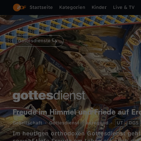
Startseite
Kategorien
Kinder
Live & TV
Gottesdienste
Freude im Himmel und Friede auf Er
Gesellschaft
Gottesdienst
anregend
UT
DGS
Im heutigen orthodoxen Gottesdienst geht