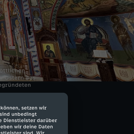
öttlichen
h Ostern aus
gegründeten
 können, setzen wir
 sind unbedingt
tglieder.
e Dienstleister darüber
geben wir deine Daten
 in Deutschland
stleister sind. Wir