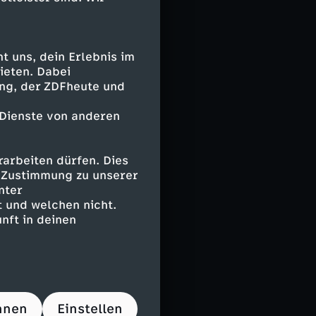
seldorf und ganz
en Patriarchat
 Durić für
 uns, dein Erlebnis im
 Vračević vor.
ieten. Dabei
ing, der ZDFheute und
ldorfer Kirche
it den anderen
 Dienste von anderen
Millionen
der römisch-
hristlichen
arbeiten dürfen. Dies
e Zustimmung zu unserer
 2,4 Milliarden
nter
 und welchen nicht.
nft in deinen
in
 10 10 (maximal
eichender
hnen
Einstellen
e.