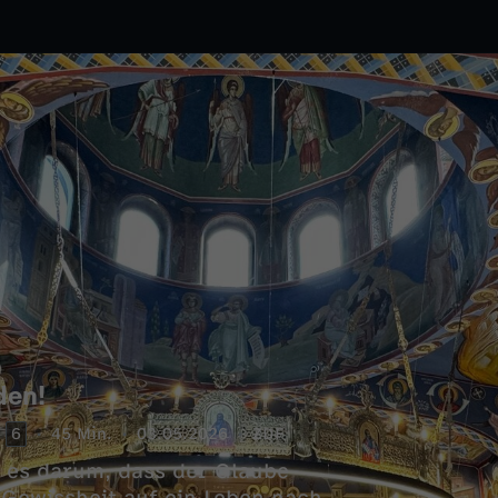
den!
6
45 Min.
03.05.2026
ZDF
 es darum, dass der Glaube