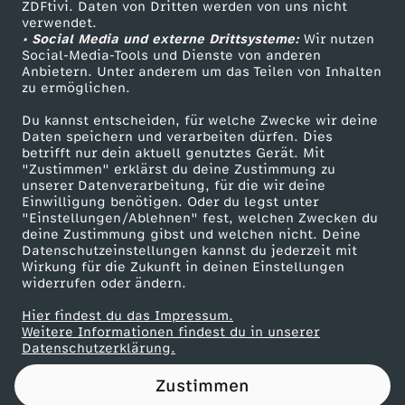
s
ZDFtivi. Daten von Dritten werden von uns nicht
Das ZDF
verwendet.
• Social Media und externe Drittsysteme:
Wir nutzen
k
ZDF Unternehmen
Social-Media-Tools und Dienste von anderen
Anbietern. Unter anderem um das Teilen von Inhalten
Karriere
zu ermöglichen.
u
Presseportal
Du kannst entscheiden, für welche Zwecke wir deine
s
ZDF goes Schule
Daten speichern und verarbeiten dürfen. Dies
betrifft nur dein aktuell genutztes Gerät. Mit
Werbefernsehen
"Zustimmen" erklärst du deine Zustimmung zu
unserer Datenverarbeitung, für die wir deine
Mainzelmännchen
Einwilligung benötigen. Oder du legst unter
"Einstellungen/Ablehnen" fest, welchen Zwecken du
deine Zustimmung gibst und welchen nicht. Deine
Datenschutzeinstellungen kannst du jederzeit mit
Wirkung für die Zukunft in deinen Einstellungen
widerrufen oder ändern.
Hier findest du das Impressum.
Partner
Weitere Informationen findest du in unserer
Datenschutzerklärung.
Zustimmen