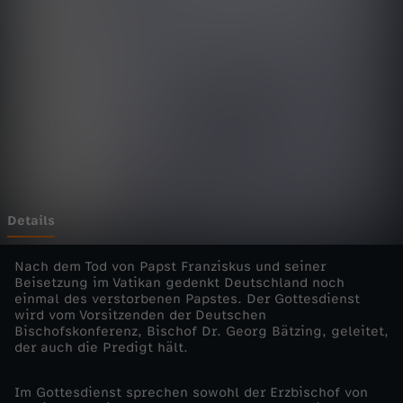
i
e
n
s
t
e
Details
-
Nach dem Tod von Papst Franziskus und seiner
Beisetzung im Vatikan gedenkt Deutschland noch
einmal des verstorbenen Papstes. Der Gottesdienst
R
wird vom Vorsitzenden der Deutschen
Bischofskonferenz, Bischof Dr. Georg Bätzing, geleitet,
e
der auch die Predigt hält.
q
Im Gottesdienst sprechen sowohl der Erzbischof von