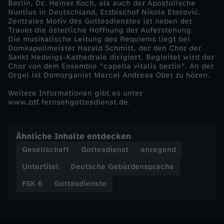
Berlin, Dr. Heiner Koch, als auch der Apostolische
Nuntius in Deutschland, Erzbischof Nikola Eterović.
u
Zentrales Motiv des Gottesdienstes ist neben der
Trauer die österliche Hoffnung der Auferstehung.
Die musikalische Leitung des Requiems liegt bei
i
Domkapellmeister Harald Schmitt, der den Chor der
Sankt Hedwigs-Kathedrale dirigiert. Begleitet wird der
e
Chor von dem Ensemble "capella vitalis berlin". An der
Orgel ist Domorganist Marcel Andreas Ober zu hören.
m
Weitere Informationen gibt es unter
www.zdf.fernsehgottesdienst.de.
f
Ähnliche Inhalte entdecken
ü
Gesellschaft
Gottesdienst
anregend
r
Untertitel
Deutsche Gebärdensprache
FSK 6
Gottesdienste
P
a