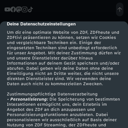
p
s
Deine Datenschutzeinstellungen
cmp-dialog-description
Um dir eine optimale Website von ZDF, ZDFheute und
t
ZDFtivi präsentieren zu können, setzen wir Cookies
und vergleichbare Techniken ein. Einige der
F
eingesetzten Techniken sind unbedingt erforderlich
für unser Angebot. Mit deiner Zustimmung dürfen wir
Mehr ZDF
Service
und unsere Dienstleister darüber hinaus
r
Informationen auf deinem Gerät speichern und/oder
ZDF-Apps
ZDFmitreden
abrufen. Dabei geben wir deine Daten ohne deine
Einwilligung nicht an Dritte weiter, die nicht unsere
a
Smart TV
Kontakt zum ZDF
direkten Dienstleister sind. Wir verwenden deine
Daten auch nicht zu kommerziellen Zwecken.
ZDFtext
Tickets
n
Zustimmungspflichtige Datenverarbeitung
Livestreams
Zuschauerservice
• Personalisierung:
Die Speicherung von bestimmten
z
Sendungen A-Z
Hilfe
Interaktionen ermöglicht uns, dein Erlebnis im
Angebot des ZDF an dich anzupassen und
TV-Programm
Personalisierungsfunktionen anzubieten. Dabei
i
personalisieren wir ausschließlich auf Basis deiner
Nutzung von ZDF Streaming, der ZDFheute und