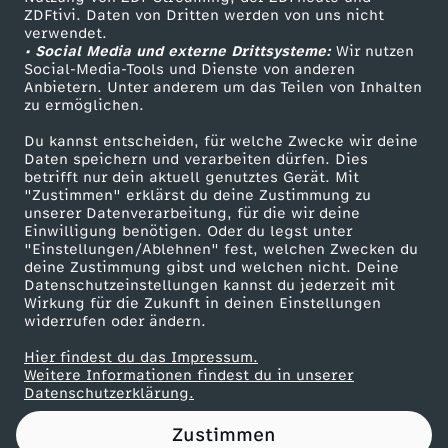
ZDFtivi. Daten von Dritten werden von uns nicht
i
Das ZDF
verwendet.
• Social Media und externe Drittsysteme:
Wir nutzen
ZDF Unternehmen
t
Social-Media-Tools und Dienste von anderen
Anbietern. Unter anderem um das Teilen von Inhalten
Karriere
zu ermöglichen.
e
Presseportal
Du kannst entscheiden, für welche Zwecke wir deine
ZDF goes Schule
Daten speichern und verarbeiten dürfen. Dies
r
betrifft nur dein aktuell genutztes Gerät. Mit
Werbefernsehen
"Zustimmen" erklärst du deine Zustimmung zu
a
unserer Datenverarbeitung, für die wir deine
Mainzelmännchen
Einwilligung benötigen. Oder du legst unter
"Einstellungen/Ablehnen" fest, welchen Zwecken du
t
deine Zustimmung gibst und welchen nicht. Deine
Datenschutzeinstellungen kannst du jederzeit mit
Wirkung für die Zukunft in deinen Einstellungen
u
widerrufen oder ändern.
r
Hier findest du das Impressum.
Partner
Weitere Informationen findest du in unserer
Datenschutzerklärung.
b
Zustimmen