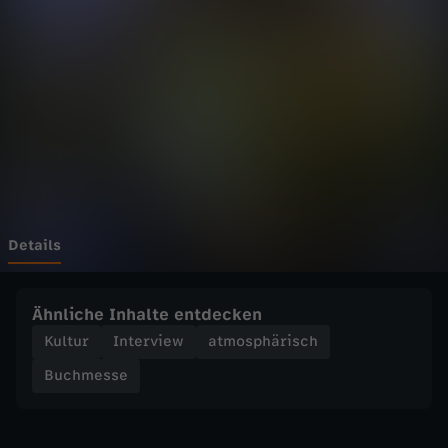
s
e
-
G
e
s
Details
p
Ähnliche Inhalte entdecken
r
Kultur
Interview
atmosphärisch
Buchmesse
ä
c