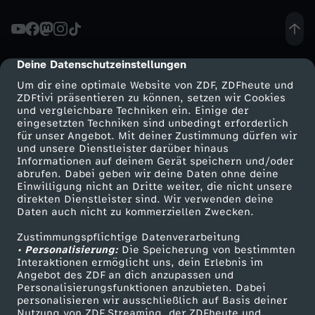
h
e
Deine Datenschutzeinstellungen
cmp-dialog-description
Um dir eine optimale Website von ZDF, ZDFheute und
a
ZDFtivi präsentieren zu können, setzen wir Cookies
und vergleichbare Techniken ein. Einige der
eingesetzten Techniken sind unbedingt erforderlich
u
für unser Angebot. Mit deiner Zustimmung dürfen wir
Mehr ZDF
Service
und unsere Dienstleister darüber hinaus
f
Informationen auf deinem Gerät speichern und/oder
ZDF-Apps
ZDFmitreden
abrufen. Dabei geben wir deine Daten ohne deine
Einwilligung nicht an Dritte weiter, die nicht unsere
d
Smart TV
Kontakt zum ZDF
direkten Dienstleister sind. Wir verwenden deine
Daten auch nicht zu kommerziellen Zwecken.
ZDFtext
Tickets
e
Zustimmungspflichtige Datenverarbeitung
Livestreams
Zuschauerservice
• Personalisierung:
Die Speicherung von bestimmten
r
Sendungen A-Z
Hilfe
Interaktionen ermöglicht uns, dein Erlebnis im
Angebot des ZDF an dich anzupassen und
TV-Programm
Personalisierungsfunktionen anzubieten. Dabei
L
personalisieren wir ausschließlich auf Basis deiner
Nutzung von ZDF Streaming, der ZDFheute und