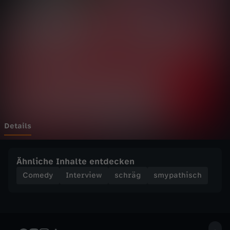
i
s
c
h
-
a
Details
f
Ähnliche Inhalte entdecken
d
Comedy
Interview
schräg
smypathisch
g
e