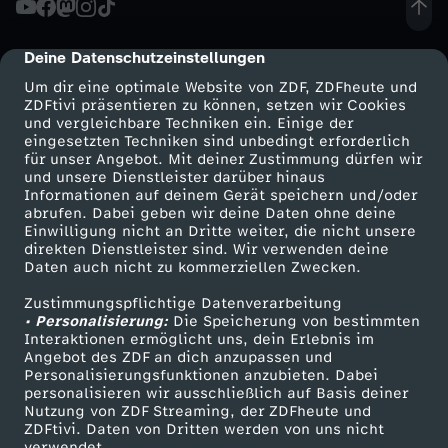
s
Deine Datenschutzeinstellungen
cmp-dialog-description
i
Um dir eine optimale Website von ZDF, ZDFheute und
ZDFtivi präsentieren zu können, setzen wir Cookies
und vergleichbare Techniken ein. Einige der
c
eingesetzten Techniken sind unbedingt erforderlich
für unser Angebot. Mit deiner Zustimmung dürfen wir
Mehr ZDF
Service
und unsere Dienstleister darüber hinaus
h
Informationen auf deinem Gerät speichern und/oder
ZDF-Apps
ZDFmitreden
abrufen. Dabei geben wir deine Daten ohne deine
e
Einwilligung nicht an Dritte weiter, die nicht unsere
Smart TV
Kontakt zum ZDF
direkten Dienstleister sind. Wir verwenden deine
Daten auch nicht zu kommerziellen Zwecken.
ZDFtext
Tickets
r
Zustimmungspflichtige Datenverarbeitung
Livestreams
Zuschauerservice
• Personalisierung:
t
Die Speicherung von bestimmten
Sendungen A-Z
Hilfe
Interaktionen ermöglicht uns, dein Erlebnis im
Angebot des ZDF an dich anzupassen und
TV-Programm
r
Personalisierungsfunktionen anzubieten. Dabei
personalisieren wir ausschließlich auf Basis deiner
Nutzung von ZDF Streaming, der ZDFheute und
e
ZDFtivi. Daten von Dritten werden von uns nicht
Das ZDF
verwendet.