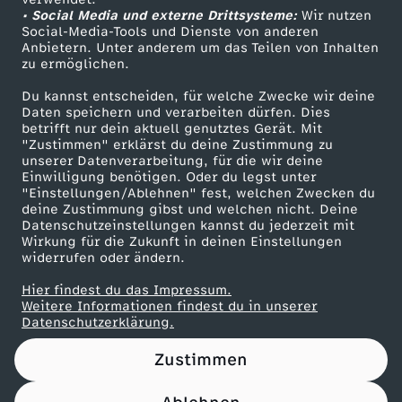
• Social Media und externe Drittsysteme:
c
Wir nutzen
ZDF Unternehmen
Social-Media-Tools und Dienste von anderen
Anbietern. Unter anderem um das Teilen von Inhalten
Karriere
h
zu ermöglichen.
Presseportal
Du kannst entscheiden, für welche Zwecke wir deine
t
ZDF goes Schule
Daten speichern und verarbeiten dürfen. Dies
betrifft nur dein aktuell genutztes Gerät. Mit
Werbefernsehen
"Zustimmen" erklärst du deine Zustimmung zu
s
unserer Datenverarbeitung, für die wir deine
Mainzelmännchen
Einwilligung benötigen. Oder du legst unter
e
"Einstellungen/Ablehnen" fest, welchen Zwecken du
deine Zustimmung gibst und welchen nicht. Deine
Datenschutzeinstellungen kannst du jederzeit mit
x
Wirkung für die Zukunft in deinen Einstellungen
widerrufen oder ändern.
t
Hier findest du das Impressum.
Partner
Weitere Informationen findest du in unserer
r
Datenschutzerklärung.
Zustimmen
e