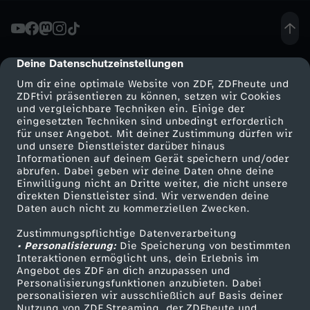
u
m
Deine Datenschutzeinstellungen
cmp-dialog-description
Um dir eine optimale Website von ZDF, ZDFheute und
a
ZDFtivi präsentieren zu können, setzen wir Cookies
und vergleichbare Techniken ein. Einige der
eingesetzten Techniken sind unbedingt erforderlich
l
für unser Angebot. Mit deiner Zustimmung dürfen wir
Mehr ZDF
Service
und unsere Dienstleister darüber hinaus
w
Informationen auf deinem Gerät speichern und/oder
ZDF-Apps
ZDFmitreden
abrufen. Dabei geben wir deine Daten ohne deine
Einwilligung nicht an Dritte weiter, die nicht unsere
a
Smart TV
Kontakt zum ZDF
direkten Dienstleister sind. Wir verwenden deine
Daten auch nicht zu kommerziellen Zwecken.
ZDFtext
Tickets
s
Zustimmungspflichtige Datenverarbeitung
Livestreams
Zuschauerservice
• Personalisierung:
Die Speicherung von bestimmten
g
Sendungen A-Z
Hilfe
Interaktionen ermöglicht uns, dein Erlebnis im
Angebot des ZDF an dich anzupassen und
TV-Programm
Personalisierungsfunktionen anzubieten. Dabei
e
personalisieren wir ausschließlich auf Basis deiner
Nutzung von ZDF Streaming, der ZDFheute und