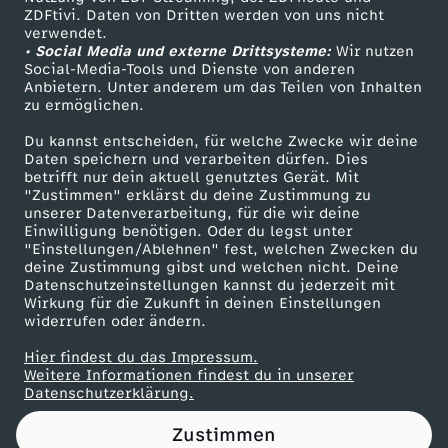
ZDFtivi. Daten von Dritten werden von uns nicht
k
Das ZDF
verwendet.
• Social Media und externe Drittsysteme:
Wir nutzen
ZDF Unternehmen
l
Social-Media-Tools und Dienste von anderen
Anbietern. Unter anderem um das Teilen von Inhalten
Karriere
zu ermöglichen.
a
Presseportal
Du kannst entscheiden, für welche Zwecke wir deine
ZDF goes Schule
Daten speichern und verarbeiten dürfen. Dies
u
betrifft nur dein aktuell genutztes Gerät. Mit
Werbefernsehen
"Zustimmen" erklärst du deine Zustimmung zu
t
unserer Datenverarbeitung, für die wir deine
Mainzelmännchen
Einwilligung benötigen. Oder du legst unter
"Einstellungen/Ablehnen" fest, welchen Zwecken du
,
deine Zustimmung gibst und welchen nicht. Deine
Datenschutzeinstellungen kannst du jederzeit mit
Wirkung für die Zukunft in deinen Einstellungen
m
widerrufen oder ändern.
a
Hier findest du das Impressum.
Partner
Weitere Informationen findest du in unserer
Datenschutzerklärung.
i
Zustimmen