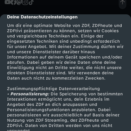
e
Deine Datenschutzeinstellungen
cmp-dialog-description
l
Um dir eine optimale Website von ZDF, ZDFheute und
ZDFtivi präsentieren zu können, setzen wir Cookies
und vergleichbare Techniken ein. Einige der
v
eingesetzten Techniken sind unbedingt erforderlich
für unser Angebot. Mit deiner Zustimmung dürfen wir
Mehr ZDF
Service
und unsere Dienstleister darüber hinaus
e
Informationen auf deinem Gerät speichern und/oder
ZDF-Apps
ZDFmitreden
abrufen. Dabei geben wir deine Daten ohne deine
r
Einwilligung nicht an Dritte weiter, die nicht unsere
Smart TV
Kontakt zum ZDF
direkten Dienstleister sind. Wir verwenden deine
Daten auch nicht zu kommerziellen Zwecken.
ZDFtext
Tickets
d
Zustimmungspflichtige Datenverarbeitung
Livestreams
Zuschauerservice
• Personalisierung:
i
Die Speicherung von bestimmten
Sendungen A-Z
Hilfe
Interaktionen ermöglicht uns, dein Erlebnis im
Angebot des ZDF an dich anzupassen und
TV-Programm
e
Personalisierungsfunktionen anzubieten. Dabei
personalisieren wir ausschließlich auf Basis deiner
Nutzung von ZDF Streaming, der ZDFheute und
n
ZDFtivi. Daten von Dritten werden von uns nicht
Das ZDF
verwendet.