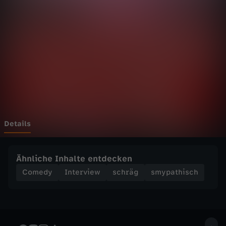
i
s
c
h
-
w
Details
i
Ähnliche Inhalte entdecken
e
Comedy
Interview
schräg
smypathisch
v
i