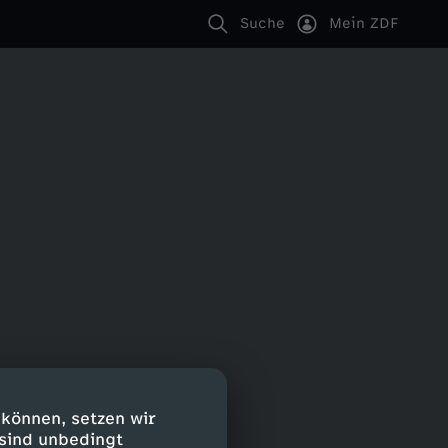
Suche
Mein ZDF
 können, setzen wir
 sind unbedingt