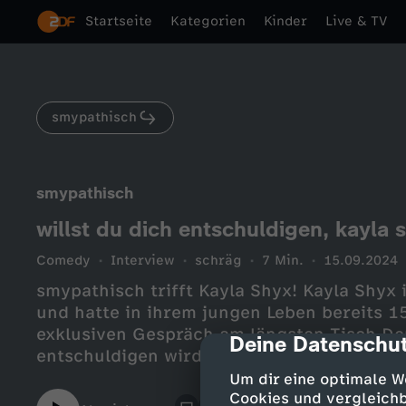
Startseite
Kategorien
Kinder
Live & TV
smypathisch
smypathisch
willst du dich entschuldigen, kayla
Comedy
Interview
schräg
7 Min.
15.09.2024
smypathisch trifft Kayla Shyx! Kayla Shyx
und hatte in ihrem jungen Leben bereits 15
exklusiven Gespräch am längsten Tisch Deu
Deine Datenschut
cmp-dialog-des
entschuldigen wird? Nein, aber schaut das 
auch Swifties? Finde ich richtig cool :) s
Um dir eine optimale W
https://www.instagram.com/smypathisch/ 
Cookies und vergleichb