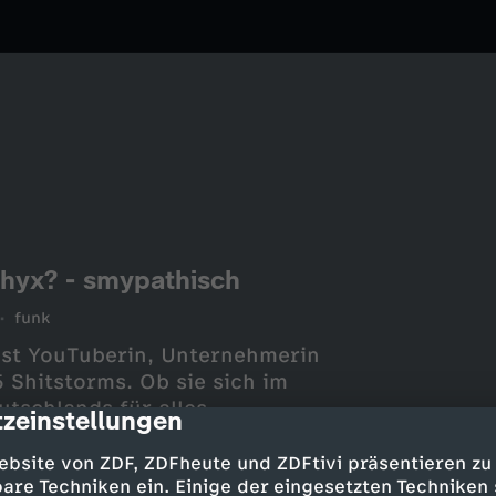
 shyx? - smypathisch
funk
 ist YouTuberin, Unternehmerin
 Shitstorms. Ob sie sich im
tschlands für alles
zeinstellungen
cription
Video bitte trotzdem.Seid ihr
mypathisch auf instagram:
ebsite von ZDF, ZDFheute und ZDFtivi präsentieren zu
smypathisch auf tiktok:
are Techniken ein. Einige der eingesetzten Techniken