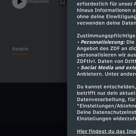
Abspielen
erforderlich für unser
https://www.tiktok.com/@smypathisch?la
hinaus Informationen a
Produktion der btf GmbH in Zusammenarbei
ohne deine Einwilligung
Video wurde nachhaltig produziert! Host: 
verwenden deine Daten
Jana Döhlinger Autor:innen: Marie Lina S
Redaktion (ZDF und funk): Saphira Siegmu
Zustimmungspflichtige
LuppoldProduktionsleitung: Estefanía Veig
• Personalisierung:
Die 
Hannah PasikowskiSchnitt: Lisanne Leuder
Angebot des ZDF an dic
Details
personalisieren wir au
Gomigsmypathisch ist ein Kanal von funk!
ZDFtivi. Daten von Dri
https://www.youtube.com/funkofficialIns
• Social Media und ext
https://www.instagram.com/funkTikTok: 
Anbietern. Unter ander
Ähnliche 
Website: https://go.funk.netInfos für Hate
https://go.funk.net/netiquettehttps://go
Du kannst entscheiden,
Comedy
I
betrifft nur dein aktu
Datenverarbeitung, für 
"Einstellungen/Ablehn
Deine Datenschutzeinst
Einstellungen widerruf
Hier findest du das Im