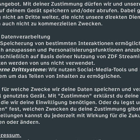
 Angebot. Mit deiner Zustimmung dürfen wir und unser
ng=de-DE smypathisch ist eine
uf deinem Gerät speichern und/oder abrufen. Dabei 
t mit funk und ZDF. Dieses
 nicht an Dritte weiter, die nicht unsere direkten Dien
Marie Lina Smyrek Producing:
 auch nicht zu kommerziellen Zwecken.
myrek, Canberk Köktürk
nd, Toya Zurkuhlen, Moritz
 Datenverarbeitung
a ScalerandiHerstellungsleitung:
Speicherung von bestimmten Interaktionen ermöglicht
sKamera: Leon Adam, Enrico
h anzupassen und Personalisierungsfunktionen anzub
sschließlich auf Basis deiner Nutzung von ZDF Stream
YouTube:
tten werden von uns nicht verwendet.
tagram:
erne Drittsysteme:
Wir nutzen Social-Media-Tools und
https://www.tiktok.com/@funk
em um das Teilen von Inhalten zu ermöglichen.
Inhalte entdecken
r:
.funk.net/impressum
 für welche Zwecke wir deine Daten speichern und ver
nterview
schräg
smypathisch
ell genutztes Gerät. Mit "Zustimmen" erklärst du dein
die wir deine Einwilligung benötigen. Oder du legst u
en" fest, welchen Zwecken du deine Zustimmung gibst
ellungen kannst du jederzeit mit Wirkung für die Zuku
en oder ändern.
pressum.