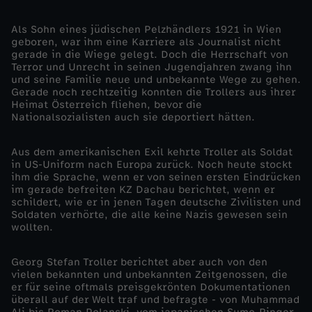
e
Als Sohn eines jüdischen Pelzhändlers 1921 in Wien
geboren, war ihm eine Karriere als Journalist nicht
gerade in die Wiege gelegt. Doch die Herrschaft von
r
Terror und Unrecht in seinen Jugendjahren zwang ihn
und seine Familie neue und unbekannte Wege zu gehen.
t
Gerade noch rechtzeitig konnten die Trollers aus ihrer
Heimat Österreich fliehen, bevor die
Nationalsozialisten auch sie deportiert hätten.
s
Aus dem amerikanischen Exil kehrte Troller als Soldat
-
in US-Uniform nach Europa zurück. Noch heute stockt
ihm die Sprache, wenn er von seinen ersten Eindrücken
im gerade befreiten KZ Dachau berichtet, wenn er
G
schildert, wie er in jenen Tagen deutsche Zivilisten und
Soldaten verhörte, die alle keine Nazis gewesen sein
e
wollten.
o
Georg Stefan Troller berichtet aber auch von den
vielen bekannten und unbekannten Zeitgenossen, die
er für seine oftmals preisgekrönten Dokumentationen
r
überall auf der Welt traf und befragte - von Muhammad