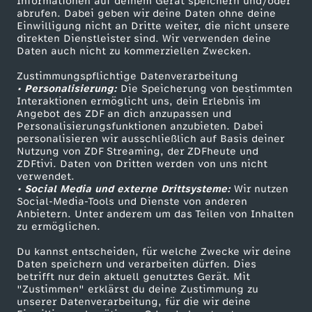
Informationen auf deinem Gerät speichern und/oder
o
ZDF-Apps
ZDFmitreden
abrufen. Dabei geben wir deine Daten ohne deine
Einwilligung nicht an Dritte weiter, die nicht unsere
Smart TV
Kontakt zum ZDF
l
direkten Dienstleister sind. Wir verwenden deine
Daten auch nicht zu kommerziellen Zwecken.
ZDFtext
Tickets
l
Zustimmungspflichtige Datenverarbeitung
Livestreams
Zuschauerservice
• Personalisierung:
Die Speicherung von bestimmten
Sendungen A-Z
Hilfe
Interaktionen ermöglicht uns, dein Erlebnis im
e
Angebot des ZDF an dich anzupassen und
TV-Programm
Personalisierungsfunktionen anzubieten. Dabei
r
personalisieren wir ausschließlich auf Basis deiner
Nutzung von ZDF Streaming, der ZDFheute und
ZDFtivi. Daten von Dritten werden von uns nicht
Das ZDF
verwendet.
• Social Media und externe Drittsysteme:
Wir nutzen
ZDF Unternehmen
Social-Media-Tools und Dienste von anderen
Anbietern. Unter anderem um das Teilen von Inhalten
Karriere
zu ermöglichen.
Presseportal
Du kannst entscheiden, für welche Zwecke wir deine
ZDF goes Schule
Daten speichern und verarbeiten dürfen. Dies
betrifft nur dein aktuell genutztes Gerät. Mit
Werbefernsehen
"Zustimmen" erklärst du deine Zustimmung zu
unserer Datenverarbeitung, für die wir deine
Mainzelmännchen