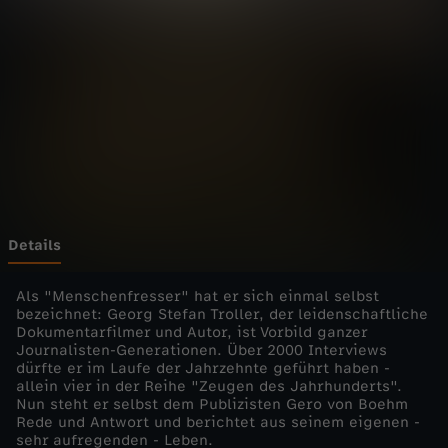
e
s
J
a
h
r
Details
h
Als "Menschenfresser" hat er sich einmal selbst
bezeichnet: Georg Stefan Troller, der leidenschaftliche
Dokumentarfilmer und Autor, ist Vorbild ganzer
u
Journalisten-Generationen. Über 2000 Interviews
dürfte er im Laufe der Jahrzehnte geführt haben -
n
allein vier in der Reihe "Zeugen des Jahrhunderts".
Nun steht er selbst dem Publizisten Gero von Boehm
Rede und Antwort und berichtet aus seinem eigenen -
d
sehr aufregenden - Leben.