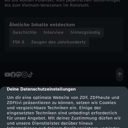
Ali bis Roman Polanski, vom japanischen Sumo-Ringer
g
bis zum Vietnam-Veteranen im Rollstuhl.
S
Ähnliche Inhalte entdecken
Geschichte
Interview
hintergründig
t
FSK 6
Zeugen des Jahrhunderts
e
f
a
n
Deine Datenschutzeinstellungen
cmp-dialog-description
Um dir eine optimale Website von ZDF, ZDFheute und
T
ZDFtivi präsentieren zu können, setzen wir Cookies
und vergleichbare Techniken ein. Einige der
eingesetzten Techniken sind unbedingt erforderlich
r
für unser Angebot. Mit deiner Zustimmung dürfen wir
Mehr ZDF
Service
und unsere Dienstleister darüber hinaus