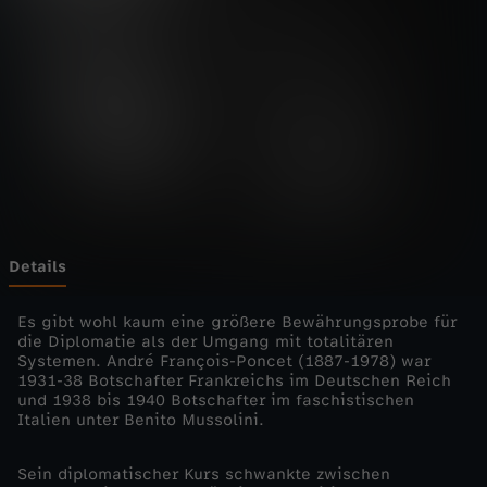
o
Wechseln zu: ZDFheute
n
-
A
n
d
Details
r
Es gibt wohl kaum eine größere Bewährungsprobe für
die Diplomatie als der Umgang mit totalitären
Systemen. André François-Poncet (1887-1978) war
é
1931-38 Botschafter Frankreichs im Deutschen Reich
und 1938 bis 1940 Botschafter im faschistischen
F
Italien unter Benito Mussolini.
r
Sein diplomatischer Kurs schwankte zwischen