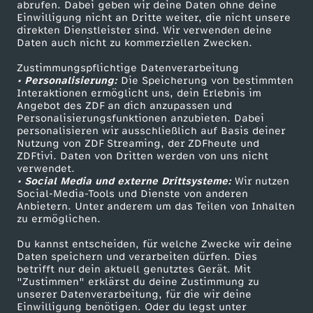
ZDF-Apps
ZDFmitreden
abrufen. Dabei geben wir deine Daten ohne deine
Einwilligung nicht an Dritte weiter, die nicht unsere
m
Smart TV
Kontakt zum ZDF
direkten Dienstleister sind. Wir verwenden deine
Daten auch nicht zu kommerziellen Zwecken.
ZDFtext
Tickets
F
Zustimmungspflichtige Datenverarbeitung
Livestreams
Zuschauerservice
• Personalisierung:
Die Speicherung von bestimmten
e
Sendungen A-Z
Hilfe
Interaktionen ermöglicht uns, dein Erlebnis im
Angebot des ZDF an dich anzupassen und
TV-Programm
Personalisierungsfunktionen anzubieten. Dabei
i
personalisieren wir ausschließlich auf Basis deiner
Nutzung von ZDF Streaming, der ZDFheute und
ZDFtivi. Daten von Dritten werden von uns nicht
n
Das ZDF
verwendet.
• Social Media und externe Drittsysteme:
Wir nutzen
ZDF Unternehmen
d
Social-Media-Tools und Dienste von anderen
Anbietern. Unter anderem um das Teilen von Inhalten
Karriere
zu ermöglichen.
Presseportal
Du kannst entscheiden, für welche Zwecke wir deine
ZDF goes Schule
Daten speichern und verarbeiten dürfen. Dies
betrifft nur dein aktuell genutztes Gerät. Mit
Werbefernsehen
"Zustimmen" erklärst du deine Zustimmung zu
unserer Datenverarbeitung, für die wir deine
Mainzelmännchen
Einwilligung benötigen. Oder du legst unter