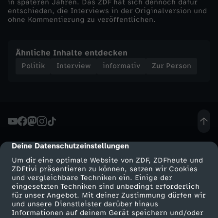
c
in späteren Jahren. Das ZDF hat sich dennoch dafür
entschieden, die Interviews in der Originalversion und
ohne Kommentierung zu veröffentlichen.
h
a
Ähnliche Inhalte entdecken
Politik
Interview
informativ
Zur Person
f
t
e
r
Deine Datenschutzeinstellungen
cmp-dialog-description
Um dir eine optimale Website von ZDF, ZDFheute und
b
ZDFtivi präsentieren zu können, setzen wir Cookies
und vergleichbare Techniken ein. Einige der
eingesetzten Techniken sind unbedingt erforderlich
e
für unser Angebot. Mit deiner Zustimmung dürfen wir
Mehr ZDF
Service
und unsere Dienstleister darüber hinaus
i
Informationen auf deinem Gerät speichern und/oder