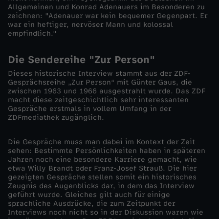
Allgemeinen und Konrad Adenauers im Besonderen zu
n
zeichnen: "Adenauer war kein bequemer Gegenpart. Er
war ein heftiger, nervöser Mann und kolossal
c
empfindlich."
e
Die Sendereihe "Zur Person"
Dieses historische Interview stammt aus der ZDF-
t
Gesprächsreihe „Zur Person“ mit Günter Gaus, die
zwischen 1963 und 1966 ausgestrahlt wurde. Das ZDF
macht diese zeitgeschichtlich sehr interessanten
-
Gespräche erstmals in vollem Umfang in der
ZDFmediathek zugänglich.
B
Die Gespräche muss man dabei im Kontext der Zeit
o
sehen: Bestimmte Persönlichkeiten haben in späteren
Jahren noch eine besondere Karriere gemacht, wie
etwa Willy Brandt oder Franz-Josef Strauß. Die hier
t
gezeigten Gespräche stellen somit ein historisches
Zeugnis des Augenblicks dar, in dem das Interview
geführt wurde. Gleiches gilt auch für einige
s
sprachliche Ausdrücke, die zum Zeitpunkt der
Interviews noch nicht so in der Diskussion waren wie