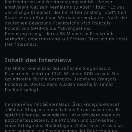
Konfrontation und Verständigungspolitik, ebenso
ambivalent war sein Verhältnis zu Adolf Hitler: "Er war
a
der einzige Diplomat, der bei Hitler Anklang fand", ließ
Staatsekretär Ernst von Weizsäcker verlauten. Nach der
deutschen Besetzung Frankreichs wird François-
n
Poncet von 1943-45 als "Ehrengast der
Reichsregierung" durch SS-Männer in Frankreich
ç
verhaftet, deportiert und auf Schloss Itter und im Hotel
Ifen interniert.
o
Inhalt des Interviews
i
Als Hoher Kommissar der alliierten Siegermacht
Frankreichs kehrt er 1949-55 in die BRD zurück. Die
Grundsteine für die besondere Beziehung François-
s
Poncets zu Deutschland wurden bereits in seiner
Kindheit gelegt.
-
Im Interview mit Günter Gaus lässt François-Poncet
P
1964 die Etappen seines Lebens Revue passieren. Er
spricht über die besonderen Herausforderungen des
Botschafterpostens, die Pflichten und Schwächen,
o
seine Erfolge und Niederlagen. Dabei lässt er es sich
nicht nehmen, ein Psychogramm der Deutschen im