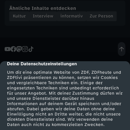
k
Ähnliche Inhalte entdecken
Kultur
Interview
informativ
Zur Person
e
r
v
o
Deine Datenschutzeinstellungen
cmp-dialog-description
Um dir eine optimale Website von ZDF, ZDFheute und
n
ZDFtivi präsentieren zu können, setzen wir Cookies
und vergleichbare Techniken ein. Einige der
eingesetzten Techniken sind unbedingt erforderlich
W
für unser Angebot. Mit deiner Zustimmung dürfen wir
Mehr ZDF
Service
und unsere Dienstleister darüber hinaus
e
Informationen auf deinem Gerät speichern und/oder
ZDF-Apps
ZDFmitreden
abrufen. Dabei geben wir deine Daten ohne deine
Einwilligung nicht an Dritte weiter, die nicht unsere
l
Smart TV
Kontakt zum ZDF
direkten Dienstleister sind. Wir verwenden deine
Daten auch nicht zu kommerziellen Zwecken.
ZDFtext
Tickets