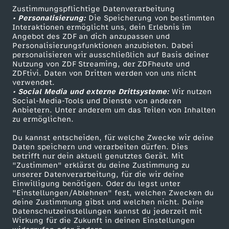
t
Zustimmungspflichtige Datenverarbeitung
Livestreams
Zuschauerservice
• Personalisierung:
Die Speicherung von bestimmten
f
Sendungen A-Z
Hilfe
Interaktionen ermöglicht uns, dein Erlebnis im
Angebot des ZDF an dich anzupassen und
TV-Programm
Personalisierungsfunktionen anzubieten. Dabei
o
personalisieren wir ausschließlich auf Basis deiner
Nutzung von ZDF Streaming, der ZDFheute und
ZDFtivi. Daten von Dritten werden von uns nicht
r
Das ZDF
verwendet.
• Social Media und externe Drittsysteme:
Wir nutzen
ZDF Unternehmen
m
Social-Media-Tools und Dienste von anderen
Anbietern. Unter anderem um das Teilen von Inhalten
Karriere
zu ermöglichen.
a
Presseportal
Du kannst entscheiden, für welche Zwecke wir deine
ZDF goes Schule
Daten speichern und verarbeiten dürfen. Dies
t
betrifft nur dein aktuell genutztes Gerät. Mit
Werbefernsehen
"Zustimmen" erklärst du deine Zustimmung zu
unserer Datenverarbeitung, für die wir deine
Mainzelmännchen
Einwilligung benötigen. Oder du legst unter
"Einstellungen/Ablehnen" fest, welchen Zwecken du
deine Zustimmung gibst und welchen nicht. Deine
Datenschutzeinstellungen kannst du jederzeit mit
Wirkung für die Zukunft in deinen Einstellungen