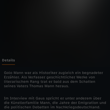
o
n
-
G
o
l
Details
o
Golo Mann war als Historiker zugleich ein begnadeter
Erzähler. Als Verfasser geschichtlicher Werke von
literarischem Rang trat er bald aus dem Schatten
M
seines Vaters Thomas Mann heraus.
a
Im Interview mit Gaus spricht er unter anderem über
die Künstlerfamilie Mann, die Jahre der Emigration und
n
die politischen Debatten im Nachkriegsdeutschland.