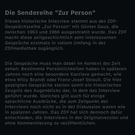
n
Die Sendereihe "Zur Person"
Dieses historische Interview stammt aus der ZDF-
-
Gesprächsreihe „Zur Person“ mit Günter Gaus, die
zwischen 1963 und 1966 ausgestrahlt wurde. Das ZDF
macht diese zeitgeschichtlich sehr interessanten
H
Gespräche erstmals in vollem Umfang in der
ZDFmediathek zugänglich.
i
Die Gespräche muss man dabei im Kontext der Zeit
s
sehen: Bestimmte Persönlichkeiten haben in späteren
Jahren noch eine besondere Karriere gemacht, wie
etwa Willy Brandt oder Franz-Josef Strauß. Die hier
t
gezeigten Gespräche stellen somit ein historisches
Zeugnis des Augenblicks dar, in dem das Interview
geführt wurde. Gleiches gilt auch für einige
o
sprachliche Ausdrücke, die zum Zeitpunkt der
Interviews noch nicht so in der Diskussion waren wie
r
in späteren Jahren. Das ZDF hat sich dennoch dafür
entschieden, die Interviews in der Originalversion und
ohne Kommentierung zu veröffentlichen.
i