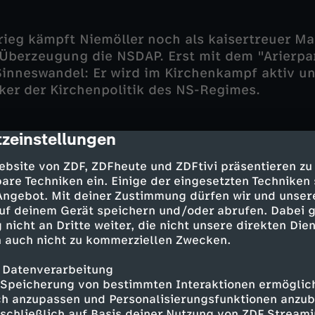
rieg kämpft Niemöller noch als kaisertreuer M
 Überzeugung die NSDAP. Erst mit dem "Arierp
inneswandel: Er wird im Kirchenkampf aktiv un
iker der Kirchenpolitik des NS-Regimes.
zeinstellungen
cription
 zum politischen Nationalsozialismus und der R
nt. 1934 gründet er die "Bekennende Kirche" u
ebsite von ZDF, ZDFheute und ZDFtivi präsentieren zu
n interniert. Nach dem Zweiten Weltkrieg entw
are Techniken ein. Einige der eingesetzten Techniken
 Angebot. Mit deiner Zustimmung dürfen wir und unser
und mehr zum glühenden Pazifisten und gilt no
uf deinem Gerät speichern und/oder abrufen. Dabei 
nentesten Vertreter der deutschen Friedensbe
 nicht an Dritte weiter, die nicht unsere direkten Dien
glied des Rates der "Evangelischen Kirchen in
 auch nicht zu kommerziellen Zwecken.
m Präsidenten des Kirchlichen Außenamts.
 Datenverarbeitung
Speicherung von bestimmten Interaktionen ermöglicht
h anzupassen und Personalisierungsfunktionen anzub
es Interviews
sschließlich auf Basis deiner Nutzung von ZDF Stream