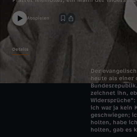
Pfarrer Niemöller, ein Mann der Widersprü
Abspielen
Details
Der evangelisch
heute als einer 
Bundesrepublik.
zeichnet ihn, e
Widersprüche": 
ich war ja kein
geschwiegen; ic
holten, habe ic
holten, gab es 