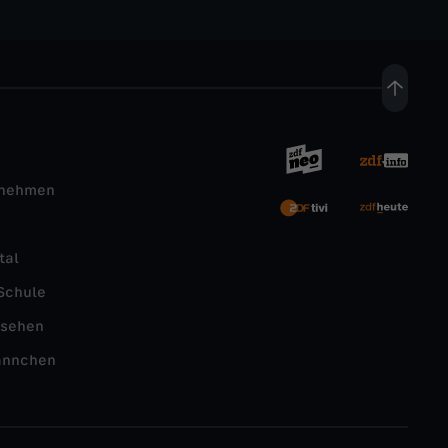
rnehmen
tal
Schule
nsehen
ännchen