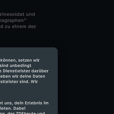
arinesoldat und
aragraphen"
d zu einem der
assenideologie
nd wird dafür im
 können, setzen wir
ickelt sich
 sind unbedingt
e Dienstleister darüber
ch heute als
geben wir deine Daten
wegung. 1945
stleister sind. Wir
 Deutschland"
 uns, dein Erlebnis im
ieten. Dabei
ing, der ZDFheute und