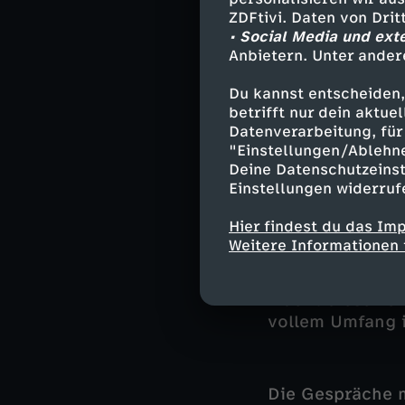
ZDFtivi. Daten von Dri
1963 spricht Pf
• Social Media und ext
und das Recht 
Anbietern. Unter ander
Gaus spannt er 
Du kannst entscheiden,
über die Zeit i
betrifft nur dein aktu
politischen Op
Datenverarbeitung, für 
Aufrüstung. Es 
"Einstellungen/Ablehn
Deine Datenschutzeinst
Einstellungen widerruf
Die Sende
Hier findest du das Im
Weitere Informationen 
Dieses historis
mit Günter Gaus
macht diese zei
vollem Umfang 
Die Gespräche m