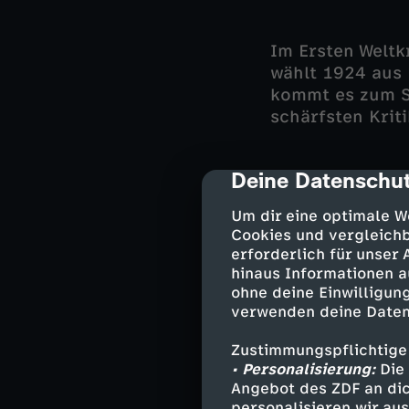
Im Ersten Weltk
wählt 1924 aus
kommt es zum S
schärfsten Krit
Deine Datenschut
cmp-dialog-des
Sein Verhältnis
bleibt ambivale
Um dir eine optimale W
KZ Sachsenhause
Cookies und vergleichb
erforderlich für unser
Niemöller mehr 
hinaus Informationen a
einer der promi
ohne deine Einwilligung
wird er zum Mit
verwenden deine Daten
berufen und zu
Zustimmungspflichtige
• Personalisierung:
Die 
Angebot des ZDF an dic
Inhalte d
personalisieren wir au