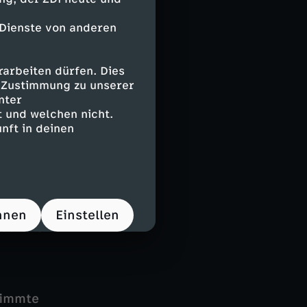
päte Einsichten
 Dienste von anderen
ewer Günter
n Elternhaus,
arbeiten dürfen. Dies
m bis hin zur
e Zustimmung zu unserer
gegen atomare
nter
 und welchen nicht.
nft in deinen
he „Zur Person“
rde. Das ZDF
hnen
Einstellen
stmals in
timmte