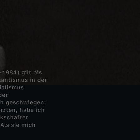
1984) gilt bis
tantismus in der
ialismus
der
ch geschwiegen;
rrten, habe ich
rkschafter
Als sie mich