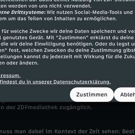
tten werden von uns nicht verwendet.
arrer Niemöller in "Zur Person" über Polemik, s
erne Drittsysteme:
Wir nutzen Social-Media-Tools und
auf Meinungsänderung. Gemeinsam mit Intervi
em um das Teilen von Inhalten zu ermöglichen.
den Bogen vom protestantisch-nationalistische
 für welche Zwecke wir deine Daten speichern und ver
m Militärdienst und das spätere Theologiestudiu
ell genutztes Gerät. Mit "Zustimmen" erklärst du dein
position, dem Pazifismus und dem Widerstand 
die wir deine Einwilligung benötigen. Oder du legst u
zeigt sich das Bild eines bewegten Lebenswegs.
en" fest, welchen Zwecken du deine Zustimmung gibst
ellungen kannst du jederzeit mit Wirkung für die Zuku
en oder ändern.
reihe "Zur Person"
pressum.
findest du in unserer Datenschutzerklärung.
che Interview stammt aus der ZDF-Gesprächsrei
, die zwischen 1963 und 1966 ausgestrahlt wu
Zustimmen
Able
tgeschichtlich sehr interessanten Gespräche er
in der ZDFmediathek zugänglich.
uss man dabei im Kontext der Zeit sehen: Bes