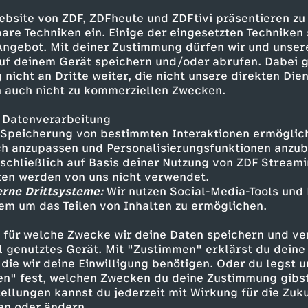
toren und vernünftige
ebsite von ZDF, ZDFheute und ZDFtivi präsentieren zu
are Techniken ein. Einige der eingesetzten Techniken
 Angebot. Mit deiner Zustimmung dürfen wir und unser
uf deinem Gerät speichern und/oder abrufen. Dabei 
 nicht an Dritte weiter, die nicht unsere direkten Dien
 auch nicht zu kommerziellen Zwecken.
 Datenverarbeitung
Speicherung von bestimmten Interaktionen ermöglicht
h anzupassen und Personalisierungsfunktionen anzub
sschließlich auf Basis deiner Nutzung von ZDF Stream
tten werden von uns nicht verwendet.
Inhalte entdecken
erne Drittsysteme:
Wir nutzen Social-Media-Tools und
mmentar
humorvoll
Bosetti will reden!
em um das Teilen von Inhalten zu ermöglichen.
 für welche Zwecke wir deine Daten speichern und ver
ell genutztes Gerät. Mit "Zustimmen" erklärst du dein
die wir deine Einwilligung benötigen. Oder du legst u
en" fest, welchen Zwecken du deine Zustimmung gibst
ellungen kannst du jederzeit mit Wirkung für die Zuku
en oder ändern.