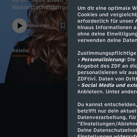
es um neue Ideen für Klimaproteste, Trak
Wahlentscheidungen.
Um dir eine optimale W
Cookies und vergleichb
erforderlich für unser
Abspielen
hinaus Informationen a
ohne deine Einwilligung
verwenden deine Daten
Details
Zustimmungspflichtige
• Personalisierung:
Die 
Angebot des ZDF an dic
personalisieren wir au
ZDFtivi. Daten von Dri
Ähnliche 
• Social Media und ext
Satire
Ko
Anbietern. Unter ander
Du kannst entscheiden,
betrifft nur dein aktu
Datenverarbeitung, für 
"Einstellungen/Ablehn
YouTube
Deine Datenschutzeinst
Einstellungen widerruf