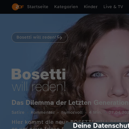
Startseite
Kategorien
Kinder
Live & TV
Bosetti will reden!
Das Dilemma der Letzten Generatio
Satire
Kommentar
humorvoll
4 Min.
07.04.20
Hier kommt die neue BOSETTI WILL REDEN
Deine Datenschut
cmp-dialog-des