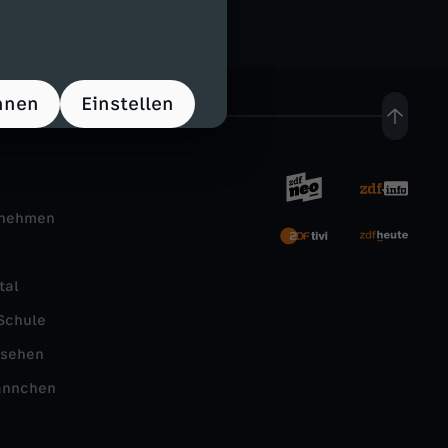
hnen
Einstellen
rnehmen
tal
Schule
nsehen
ännchen