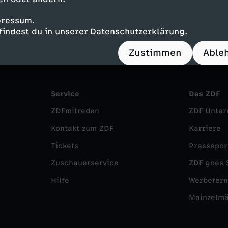
pressum.
findest du in unserer Datenschutzerklärung.
Zustimmen
Able
Service
Das ZDF
ZDFmitreden
ZDF Unte
Kontakt zum ZDF
Karriere
Tickets
Pressepor
Zuschauerservice
ZDF goes 
Hilfe
Werbefer
Mainzelm